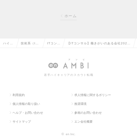
ホーム
ハイク
技術系（I
ITコンサ
【ITコンサル】働きがいのある会社2026
ラス求
T・Web・通
ルタント
年版6位／人にフォーカスを当てた唯一の
人TOP
信系）の転
の転職
コンサルティング会社の求人情報
職
若手ハイキャリアのスカウト転職
利用規約
求人情報に関するポリシー
個人情報の取り扱い
推奨環境
ヘルプ・お問い合わせ
参画のお問い合わせ
サイトマップ
エン会社概要
©
en Inc.