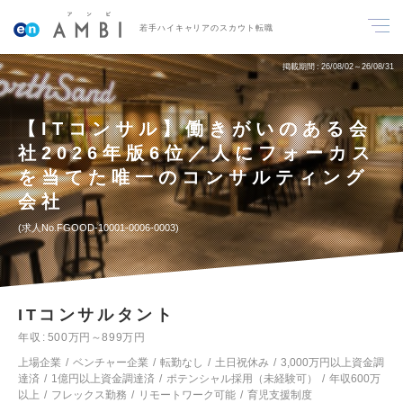
若手ハイキャリアのスカウト転職
掲載期間
26/08/02～26/08/31
【ITコンサル】働きがいのある会
社2026年版6位／人にフォーカス
を当てた唯一のコンサルティング
会社
求人No.FGOOD-10001-0006-0003
ITコンサルタント
年収
500万円～899万円
上場企業
ベンチャー企業
転勤なし
土日祝休み
3,000万円以上資金調
達済
1億円以上資金調達済
ポテンシャル採用（未経験可）
年収600万
以上
フレックス勤務
リモートワーク可能
育児支援制度