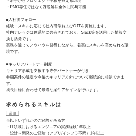
・若手からプロジェクト中核を担える環境
・PMO専任ではなく課題解決全体に関与可能
■入社後フォロー
経験・スキルに応じて社内研修およびOJTを実施します。
社内ナレッジは体系的に共有されており、Slack等を活用した情報交
換も活発です。
実務を通じてノウハウを習得しながら、着実にスキルを高められる環
境です。
■キャリアパートナー制度
キャリア形成を支援する専任パートナーが付き、
参画案件の選定や今後のキャリア方針について継続的に相談できま
す。
成長目標に合わせて最適な案件アサインを行います。
求められるスキルは
必須
※以下いずれかのご経験がある方
・IT領域におけるエンジニアの実務経験1年以上
・設計～開発のご経験（アプリ/インフラ不問）1年以上