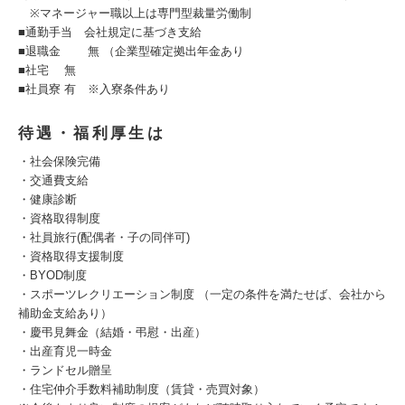
※マネージャー職以上は専門型裁量労働制
■通勤手当 会社規定に基づき支給
■退職金 無 （企業型確定拠出年金あり
■社宅 無
■社員寮 有 ※入寮条件あり
待遇・福利厚生は
・社会保険完備
・交通費支給
・健康診断
・資格取得制度
・社員旅行(配偶者・子の同伴可)
・資格取得支援制度
・BYOD制度
・スポーツレクリエーション制度 （一定の条件を満たせば、会社から
補助金支給あり）
・慶弔見舞金（結婚・弔慰・出産）
・出産育児一時金
・ランドセル贈呈
・住宅仲介手数料補助制度（賃貸・売買対象）