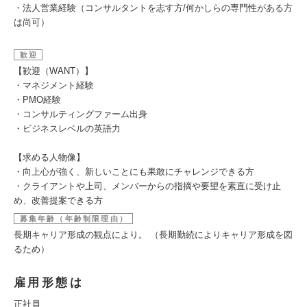
・法人営業経験（コンサルタントを志す方/何かしらの専門性がある方
は尚可）
歓迎
【歓迎（WANT）】
・マネジメント経験
・PMO経験
・コンサルティングファーム出身
・ビジネスレベルの英語力
【求める人物像】
・向上心が強く、新しいことにも果敢にチャレンジできる方
・クライアントや上司、メンバーからの指摘や要望を素直に受け止
め、改善提案できる方
募集年齢（年齢制限理由）
長期キャリア形成の観点により。 （長期勤続によりキャリア形成を図
るため）
雇用形態は
正社員