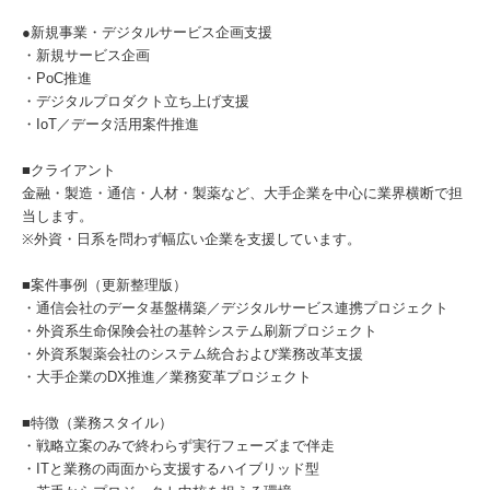
●新規事業・デジタルサービス企画支援
・新規サービス企画
・PoC推進
・デジタルプロダクト立ち上げ支援
・IoT／データ活用案件推進
■クライアント
金融・製造・通信・人材・製薬など、大手企業を中心に業界横断で担
当します。
※外資・日系を問わず幅広い企業を支援しています。
■案件事例（更新整理版）
・通信会社のデータ基盤構築／デジタルサービス連携プロジェクト
・外資系生命保険会社の基幹システム刷新プロジェクト
・外資系製薬会社のシステム統合および業務改革支援
・大手企業のDX推進／業務変革プロジェクト
■特徴（業務スタイル）
・戦略立案のみで終わらず実行フェーズまで伴走
・ITと業務の両面から支援するハイブリッド型