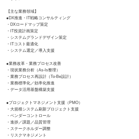
【主な業務領域】
●DX推進・IT戦略コンサルティング
・DXロードマップ策定
・IT投資計画策定
・システムグランドデザイン策定
・ITコスト最適化
・システム選定／導入支援
●業務改革・業務プロセス改善
・現状業務分析（As-Is整理）
・業務プロセス再設計（To-Be設計）
・業務標準化／効率化推進
・データ活用基盤構築支援
●プロジェクトマネジメント支援（PMO）
・大規模システム刷新プロジェクト支援
・ベンダーコントロール
・進捗／課題／品質管理
・ステークホルダー調整
・リスクマネジメント