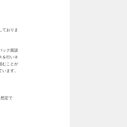
しておりま
バック面談
スを行いネ
組むことが
ています。
る想定で