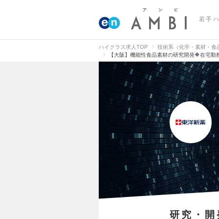
若手
ハイクラス求人TOP
技術系（化学・素材・食
【大阪】機能性食品素材の研究開発🔶在宅勤務
研究・開