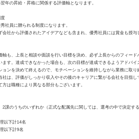
い翌年の昇給・昇格に関係する評価軸となります。
制度
優秀社員に贈られる制度になります。
ず会社から評価されたアイデアなども含まれ、優秀社員には賞金も授与
価軸も、上長と相談や面談を行い目標を決め、必ず上長からのフィード
います。達成できなかった場合も、次の目標が達成できるようアドバイ
ションを決めて終えるので、モチベーションを維持しながら業務に取り
当社は、評価がしっかり収入やその後のキャリアに繋がる会社を目指し
て方は職種により異なる部分もございます。
］
 2課のうちのいずれか（正式な配属先に関しては、選考の中で決定す
代理以下計14名
代理以下計9名