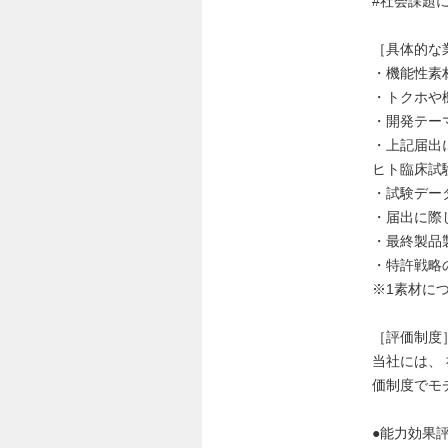
#社会課題
［具体的な
・機能性素
・トクホや
・開発テー
・上記届出
ヒト臨床試
・試験デー
・届出に際
・最終製品
・特許戦略
※1素材に
［評価制度
当社には、
価制度でモ
●能力効果