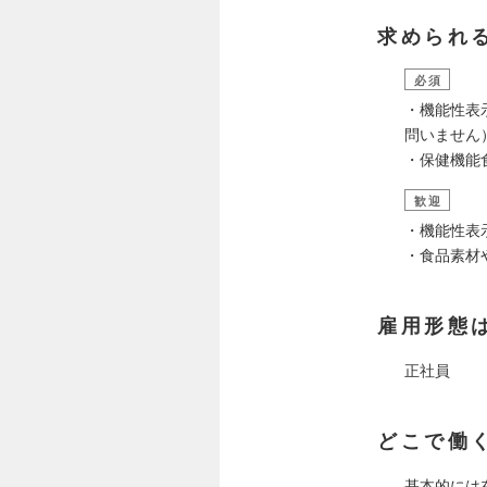
求められ
必須
・機能性表
問いません
・保健機能
歓迎
・機能性表
・食品素材
雇用形態
正社員
どこで働
基本的には