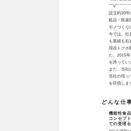
￣V￣￣￣
設立約30
粧品・医薬
モノづくり
今では、社員
も業績も右
現在トクホ取
た、201
を誇ってい
また、当社
当社の培っ
を目指しま
どんな仕
機能性食
コンセプ
ての受理