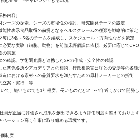
に挑む企業 #チャレンジできる環境
業務内容］
材シーズの探索、シーズの市場性の検討、研究開発テーマの設定
機能性表示食品取得の前提となるヘルスクレームの種類を戦略的に策定
マ毎に3名～5名のチームを編成し、スケジュール・方向性などを策定
に必要な実験（細胞、動物）を前臨床評価課に依頼、必要に応じてCRO
験の実施
タの確認、学術調査課と連携したSRの作成・安全性の確認
した関係各所やアカデミアとの相談、行政相談官公庁との交渉等の各種
製造における素材への品質要求を満たすための原料メーカーとの折衝
の立案・実行 等
ついて、短いものでも1年程度、長いものだと3年～4年近くかけて開発し
］
 社員が正当に評価され成果を創出できるよう評価制度を整えております
チベーション高く仕事に取り組める環境です。
評価制度