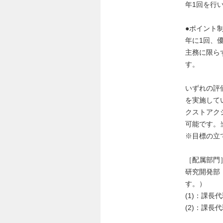
年1回を行
●ポイント
年に1回、
主務に限ら
す。
いずれの評
を実施して
クストアク
可能です。
※目標の立
［配属部門
研究開発部
す。）
(1)：課長
(2)：課長