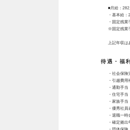
■月給：282,
・基本給：22
・固定残業手当
※固定残業
上記年収は
待遇・福
・社会保険
・引越費用
・通勤手当
・住宅手当
・家族手当
・優秀社員
・退職一時
・確定拠出年
・団体保険