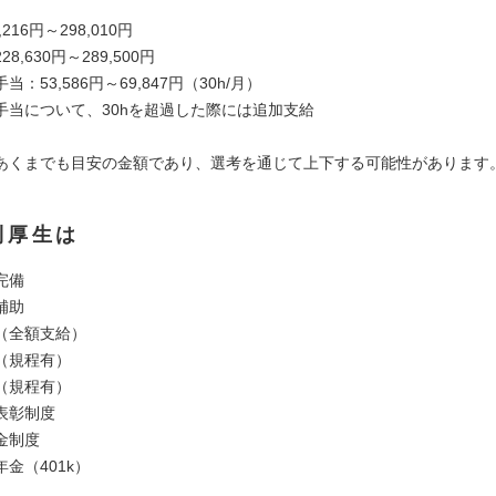
216円～298,010円
8,630円～289,500円
：53,586円～69,847円（30h/月）
手当について、30hを超過した際には追加支給
あくまでも目安の金額であり、選考を通じて上下する可能性があります
利厚生は
完備
補助
（全額支給）
（規程有）
（規程有）
表彰制度
金制度
金（401k）