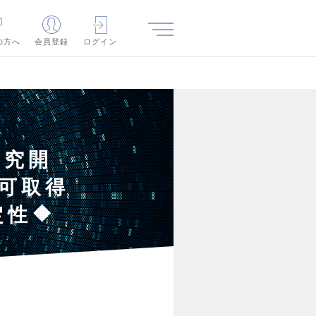
の方へ
会員登録
ログイン
研究開
許可取得
性🔶