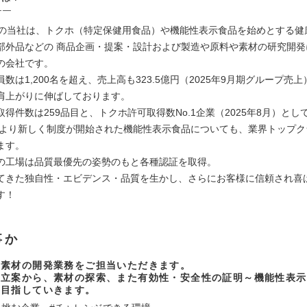
￣￣
年の当社は、トクホ（特定保健用食品）や機能性表示食品を始めとする健
部外品などの 商品企画・提案・設計および製造や原料や素材の研究開発
の会社です。
数は1,200名を超え、売上高も323.5億円（2025年9月期グループ売
肩上がりに伸ばしております。
得件数は259品目と、トクホ許可取得数No.1企業（2025年8月）とし
5年より新しく制度が開始された機能性表示食品についても、業界トップ
ます。
の工場は品質最優先の姿勢のもと各種認証を取得。
てきた独自性・エビデンス・品質を生かし、さらにお客様に信頼され喜
す！
事か
品素材の開発業務をご担当いただきます。
ト立案から、素材の探索、また有効性・安全性の証明～機能性表示
を目指していきます。