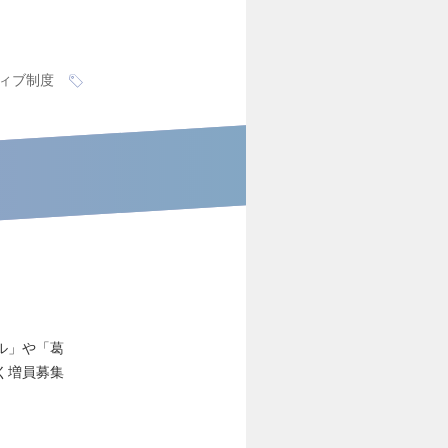
ィブ制度
ル」や「葛
く増員募集