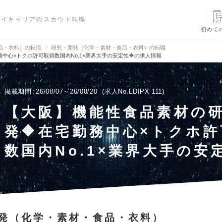
ハイキャリアのスカウト転職
初めて
品・衣料）の転職
研究・開発（化学・素材・食品・衣料）の転職
中心×トクホ許可取得数国内No.1×業界大手の安定性🔶の求人情報
掲載期間
26/08/07～26/08/20
求人No.LDIPX-111
【大阪】機能性食品素材の
発🔶在宅勤務中心×トクホ
数国内No.1×業界大手の安定
発（化学・素材・食品・衣料）