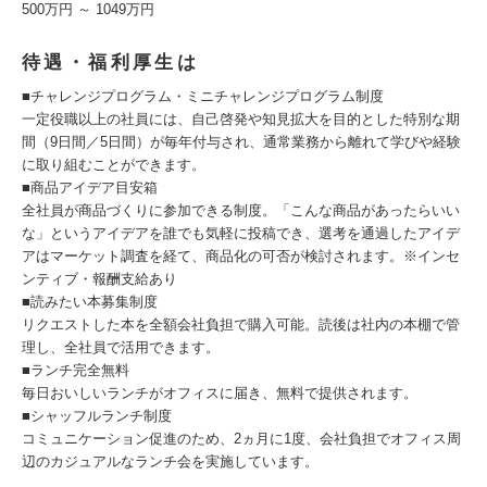
500万円 ～ 1049万円
待遇・福利厚生は
■チャレンジプログラム・ミニチャレンジプログラム制度
一定役職以上の社員には、自己啓発や知見拡大を目的とした特別な期
間（9日間／5日間）が毎年付与され、通常業務から離れて学びや経験
に取り組むことができます。
■商品アイデア目安箱
全社員が商品づくりに参加できる制度。「こんな商品があったらいい
な」というアイデアを誰でも気軽に投稿でき、選考を通過したアイデ
アはマーケット調査を経て、商品化の可否が検討されます。※インセ
ンティブ・報酬支給あり
■読みたい本募集制度
リクエストした本を全額会社負担で購入可能。読後は社内の本棚で管
理し、全社員で活用できます。
■ランチ完全無料
毎日おいしいランチがオフィスに届き、無料で提供されます。
■シャッフルランチ制度
コミュニケーション促進のため、2ヵ月に1度、会社負担でオフィス周
辺のカジュアルなランチ会を実施しています。