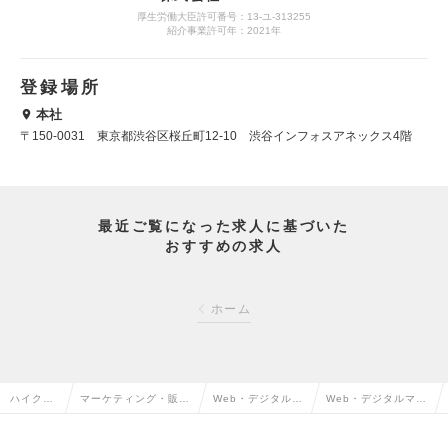
厚生労働大臣許可番号：13-ユ-313255
紹介事業許可年：2021年
登録場所
本社
〒150-0031 東京都渋谷区桜丘町12-10 渋谷インフォスアネックス4階
最近ご覧になった求人に基づいた
おすすめの求人
ホーム
ハイクラ
マーケティング・販促
Web・デジタルマ
Web・デジタルマー
ス求人TO
企画・商品開発系の転
ーケティングの転
ケティングの求人情