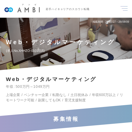
若手ハイキャリアのスカウト転職
掲載期間
26/07/27～26/08/09
Web・デジタルマーケティング
求人No.XHHZO-0101015
Web・デジタルマーケティング
年収
500万円～1049万円
上場企業
ベンチャー企業
転勤なし
土日祝休み
年収600万以上
リ
モートワーク可能
副業してもOK
育児支援制度
募集情報