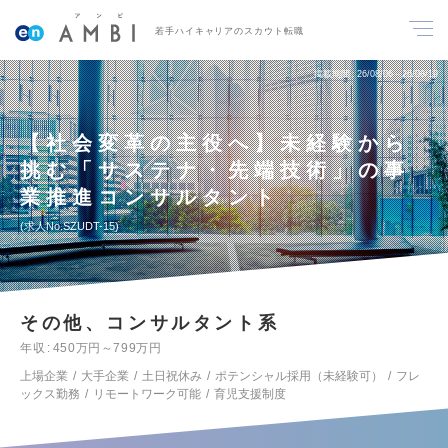
若手ハイキャリアのスカウト転職
掲載期間
26/08/06～26/08/19
【社会変革の主役へ】未経験から
挑む「サステナ・先端技術」の事
業推進コンサルタント
求人No.SZUDT-15
その他、コンサルタント系
年収
450万円～799万円
上場企業
大手企業
土日祝休み
ポテンシャル採用（未経験可）
フレ
ックス勤務
リモートワーク可能
育児支援制度