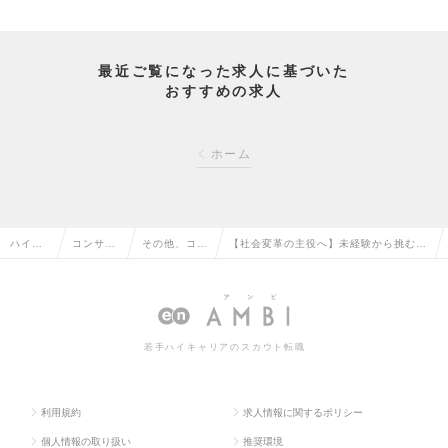
最近ご覧になった求人に基づいた
おすすめの求人
ホーム
ハイク
コンサル
その他、コン
【社会変革の主役へ】未経験から挑む
ラス求
タント系
サルタント系
「サステナ・先端技術」の事業推進コン
人TOP
の転職
の転職
サルタントの求人情報
若手ハイキャリアのスカウト転職
利用規約
求人情報に関するポリシー
個人情報の取り扱い
推奨環境