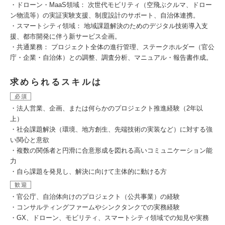
・ドローン・MaaS領域： 次世代モビリティ（空飛ぶクルマ、ドロー
ン物流等）の実証実験支援、制度設計のサポート、自治体連携。
・スマートシティ領域： 地域課題解決のためのデジタル技術導入支
援、都市開発に伴う新サービス企画。
・共通業務： プロジェクト全体の進行管理、ステークホルダー（官公
庁・企業・自治体）との調整、調査分析、マニュアル・報告書作成。
求められるスキルは
必須
・法人営業、企画、または何らかのプロジェクト推進経験（2年以
上）
・社会課題解決（環境、地方創生、先端技術の実装など）に対する強
い関心と意欲
・複数の関係者と円滑に合意形成を図れる高いコミュニケーション能
力
・自ら課題を発見し、解決に向けて主体的に動ける方
歓迎
・官公庁、自治体向けのプロジェクト（公共事業）の経験
・コンサルティングファームやシンクタンクでの実務経験
・GX、ドローン、モビリティ、スマートシティ領域での知見や実務