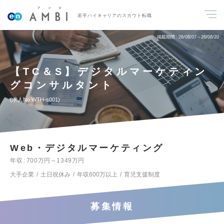
若手ハイキャリアのスカウト転職
掲載期間
26/08/07～26/08/20
【TC＆S】デジタルマーケティン
グコンサルタント
求人No.WTH-s001
Web・デジタルマーケティング
年収
700万円～1349万円
大手企業
土日祝休み
年収600万以上
育児支援制度
募集情報