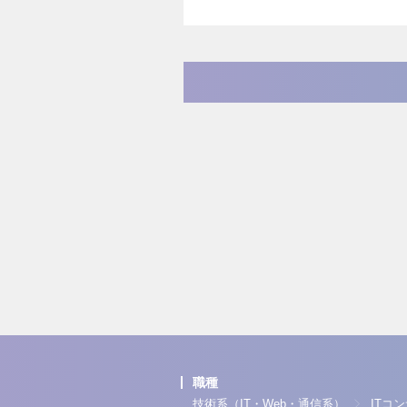
職種
技術系（IT・Web・通信系）
ITコ