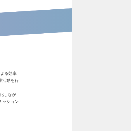
による効率
業活動を行
化しなが
ミッション