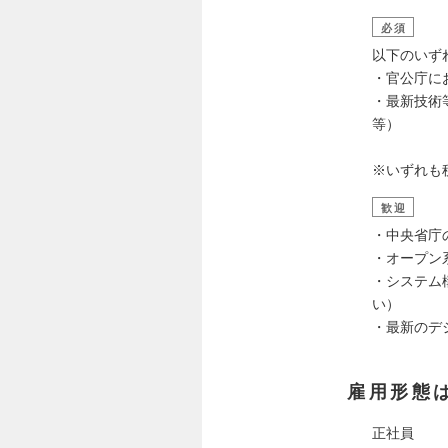
必須
以下のいず
・官公庁に
・最新技術
等）
※いずれも
歓迎
・中央省庁
・オープン
・システム
い）
・最新のデ
雇用形態
正社員