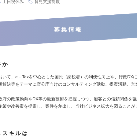
土日祝休み
育児支援制度
募集情報
事か
おいて、e－Taxを中心とした国民（納税者）の利便性向上や、行政DX
題解決等をテーマに官公庁向けのコンサルティング活動、提案活動、営
政府の政策動向やDX等の最新技術を把握しつつ、顧客との信頼関係を強
施策や改善案を提案し、案件を創出し、当社ビジネス拡大を図ることが
。
るスキルは