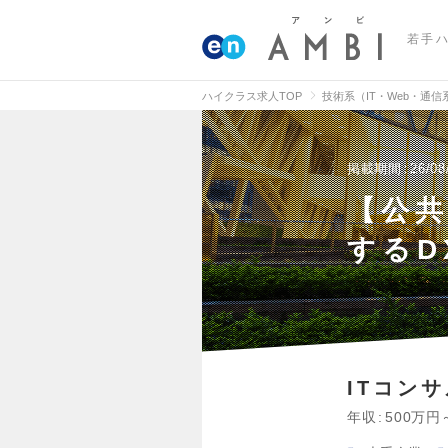
若手
ハイクラス求人TOP
技術系（IT・Web・通
掲載期間
26/08
【公
するD
ITコン
年収
500万円