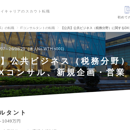
ハイキャリアのスカウト転職
初めて
信系）の転職
ITコンサルタントの転職
【公共】公共ビジネス（税務分野）に関するDX
/07～26/08/20
求人No.WTH-s001
共】公共ビジネス（税務分野
Xコンサル、新規企画・営業
サルタント
～1049万円