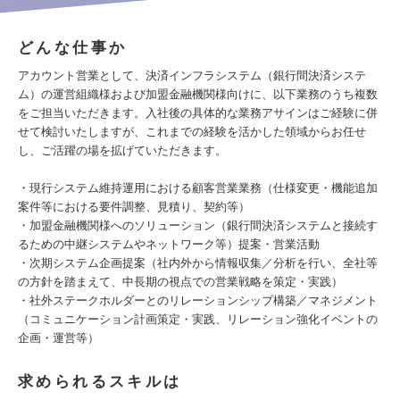
どんな仕事か
アカウント営業として、決済インフラシステム（銀行間決済システ
ム）の運営組織様および加盟金融機関様向けに、以下業務のうち複数
をご担当いただきます。入社後の具体的な業務アサインはご経験に併
せて検討いたしますが、これまでの経験を活かした領域からお任せ
し、ご活躍の場を拡げていただきます。
・現行システム維持運用における顧客営業業務（仕様変更・機能追加
案件等における要件調整、見積り、契約等）
・加盟金融機関様へのソリューション（銀行間決済システムと接続す
るための中継システムやネットワーク等）提案・営業活動
・次期システム企画提案（社内外から情報収集／分析を行い、全社等
の方針を踏まえて、中長期の視点での営業戦略を策定・実践）
・社外ステークホルダーとのリレーションシップ構築／マネジメント
（コミュニケーション計画策定・実践、リレーション強化イベントの
企画・運営等）
求められるスキルは