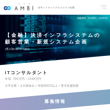
若手ハイキャリアのスカウト転職
掲載期間
26/08/07～26/08/20
【金融】決済インフラシステムの
顧客営業・新規システム企画
求人No.WTH-s001
ITコンサルタント
年収
700万円～1049万円
大手企業
土日祝休み
年収600万以上
育児支援制度
募集情報