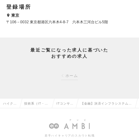
登録場所
東京
〒106－0032 東京都港区六本木4-8-7 六本木三河台ビル5階
最近ご覧になった求人に基づいた
おすすめの求人
ホーム
ハイクラ
技術系（IT・We
ITコンサル
【金融】決済インフラシステムの
ス求人T
b・通信系）の
タントの転
顧客営業・新規システム企画の求
OP
転職
職
人情報
若手ハイキャリアのスカウト転職