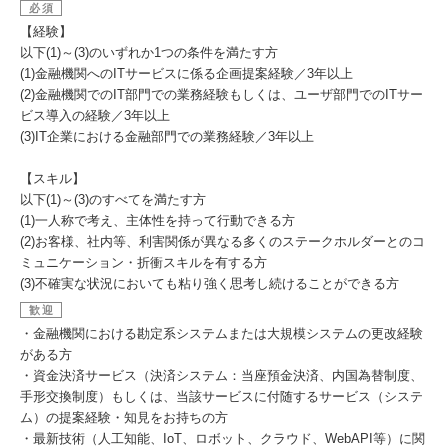
必須
【経験】
以下(1)～(3)のいずれか1つの条件を満たす方
(1)金融機関へのITサービスに係る企画提案経験／3年以上
(2)金融機関でのIT部門での業務経験もしくは、ユーザ部門でのITサー
ビス導入の経験／3年以上
(3)IT企業における金融部門での業務経験／3年以上
【スキル】
以下(1)～(3)のすべてを満たす方
(1)一人称で考え、主体性を持って行動できる方
(2)お客様、社内等、利害関係が異なる多くのステークホルダーとのコ
ミュニケーション・折衝スキルを有する方
(3)不確実な状況においても粘り強く思考し続けることができる方
歓迎
・金融機関における勘定系システムまたは大規模システムの更改経験
がある方
・資金決済サービス（決済システム：当座預金決済、内国為替制度、
手形交換制度）もしくは、当該サービスに付随するサービス（システ
ム）の提案経験・知見をお持ちの方
・最新技術（人工知能、IoT、ロボット、クラウド、WebAPI等）に関