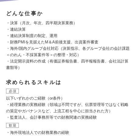
どんな仕事か
・決算（月次、年次、四半期決算業務）
・連結決算
・連結決算制度の制定、運用
・財務PMIを見据えたM＆A前後支援、出資案件審査
・海外/国内グループ会社対応（決算指示、各グループ会社の会計課題
＜のれん・不採算案件等＞の整理・対応）
・法定開示資料の作成（有価証券報告書、四半報報告書、会社法計算
書類等）
求められるスキルは
必須
以下いずれかのご経験（or条件）
・経理業務の実務経験（領域は不問ですが、伝票管理等ではなく戦略
の策定やガバナンスなど、上流工程を中心に担当された方）
・監査法人、会計事務所等での財務関連の実務経験
歓迎
・海外現地法人での財務業務の経験