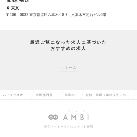
東京
〒106－0032 東京都港区六本木4-8-7 六本木三河台ビル5階
最近ご覧になった求人に基づいた
おすすめの求人
ホーム
ハイクラス求人T
管理部門系の
経理の転
財務・経理（連結決算）の求
OP
転職
職
人情報
若手ハイキャリアのスカウト転職