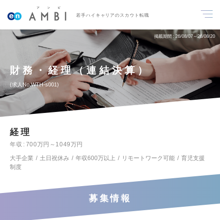
若手ハイキャリアのスカウト転職
掲載期間
26/08/07～26/08/20
財務・経理（連結決算）
求人No.WTH-s001
経理
年収
700万円～1049万円
大手企業
土日祝休み
年収600万以上
リモートワーク可能
育児支援
制度
募集情報