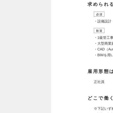
求められ
必須
・設備設計
歓迎
・1級管工
・大型商業
・CAD（A
・BIMを用
雇用形態
正社員
どこで働
※下記いず