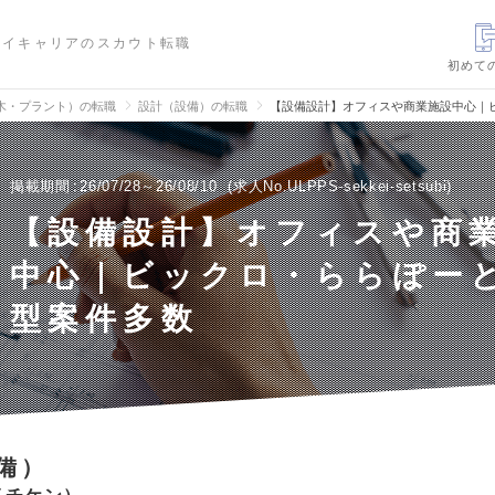
ハイキャリアのスカウト転職
初めて
木・プラント）の転職
設計（設備）の転職
【設備設計】オフィスや商業施設中心｜
掲載期間
26/07/28～26/08/10
求人No.ULPPS-sekkei-setsubi
【設備設計】オフィスや商
中心｜ビックロ・ららぽー
型案件多数
備）