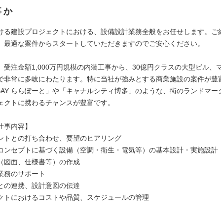
事か
ける建設プロジェクトにおける、設備設計業務全般をお任せします。ご
、最適な案件からスタートしていただきますのでご安心ください。
、受注金額1,000万円規模の内装工事から、30億円クラスの大型ビル、
で非常に多岐にわたります。特に当社が強みとする商業施設の案件が豊
O-BAY ららぽーと」や「キャナルシティ博多」のような、街のランドマ
ェクトに携わるチャンスが豊富です。
仕事内容】
ントとの打ち合わせ、要望のヒアリング
コンセプトに基づく設備（空調・衛生・電気等）の基本設計・実施設計
（図面、仕様書等）の作成
業務のサポート
との連携、設計意図の伝達
クトにおけるコストや品質、スケジュールの管理