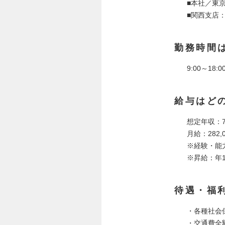
■本社／東京
■関西支店
勤務時間
9:00～18
給与はど
想定年収：7
月給：282,
※経験・能
※昇給：年1
待遇・福
・各種社会
・交通費全