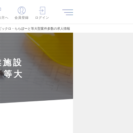
の方へ
会員登録
ログイン
ビックロ・ららぽーと等大型案件多数の求人情報
業施設
と等大