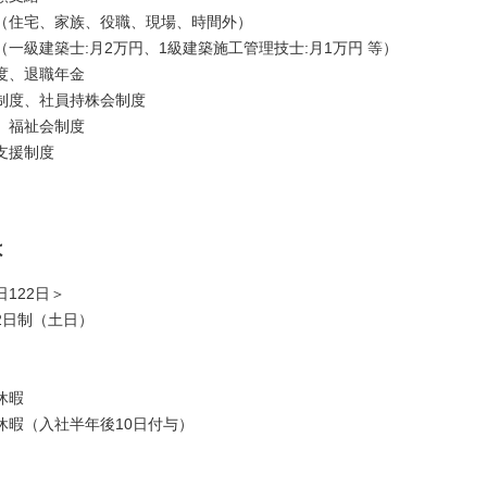
（住宅、家族、役職、現場、時間外）
一級建築士:月2万円、1級建築施工管理技士:月1万円 等）
度、退職年金
制度、社員持株会制度
、福祉会制度
支援制度
は
122日＞
2日制（土日）
休暇
休暇（入社半年後10日付与）