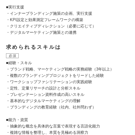
■実行支援
・インナーブランディング施策の企画、実行支援
・KPI設定と効果測定フレームワークの構築
・クリエイティブディレクション（必要に応じて）
・デジタルマーケティング施策との連携
求められるスキルは
必須
■経験・スキル
・ブランド戦略、マーケティング戦略の実務経験（3年以上）
・複数のブランディングプロジェクトをリードした経験
・ワークショップファシリテーションの実践経験
・定性、定量リサーチの設計と分析スキル
・プレゼンテーション資料作成の高いスキル
・基本的なデジタルマーケティングの理解
・ブランディングの教育経験（社内、社外問わず）
■能力・資質
・抽象的な概念を具体的な言葉で表現する言語化能力
・複雑な情報を整理し、本質を見極める洞察力