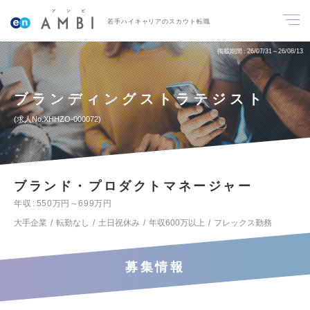
若手ハイキャリアのスカウト転職
掲載期間
26/07/31～26/08/13
ブランディングストラテジスト
求人No.XHHZO-000072
ブランド・プロダクトマネージャー
年収
550万円～699万円
大手企業
転勤なし
土日祝休み
年収600万以上
フレックス勤務
募集情報