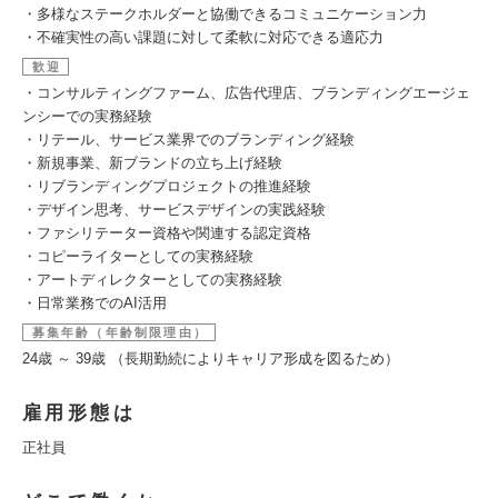
・多様なステークホルダーと協働できるコミュニケーション力
・不確実性の高い課題に対して柔軟に対応できる適応力
歓迎
・コンサルティングファーム、広告代理店、ブランディングエージェ
ンシーでの実務経験
・リテール、サービス業界でのブランディング経験
・新規事業、新ブランドの立ち上げ経験
・リブランディングプロジェクトの推進経験
・デザイン思考、サービスデザインの実践経験
・ファシリテーター資格や関連する認定資格
・コピーライターとしての実務経験
・アートディレクターとしての実務経験
・日常業務でのAI活用
募集年齢（年齢制限理由）
24歳 ～ 39歳 （長期勤続によりキャリア形成を図るため）
雇用形態は
正社員