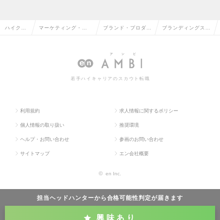
ハイクラ
マーケティング・販
ブランド・プロダク
ブランディングスト
ス求人T
促企画・商品開発系
トマネージャーの転
ラテジストの求人情
OP
の転職
職
報
若手ハイキャリアのスカウト転職
利用規約
求人情報に関するポリシー
個人情報の取り扱い
推奨環境
ヘルプ・お問い合わせ
参画のお問い合わせ
サイトマップ
エン会社概要
©
en Inc.
担当ヘッドハンターから
合格可能性判定
が届きます
興味あり