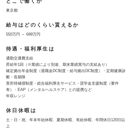
どこで働くか
東京都
給与はどのくらい貰えるか
550万円 ～ 699万円
待遇・福利厚生は
通勤交通費支給
昇給年1回（※業績により別途、期末業績賞与の支給あり）
確定拠出年金制度（退職金DC制度・給与拠出DC制度）・定期健康診
断・⻑期障
害所得補償制度・総合福利厚⽣サービス・奨学⾦⽀援制度（要件
有）・EAP（メンタルヘルスケア）との提携など
年収レンジ
休日休暇は
土・日・祝、年末年始休暇、夏期休暇、有給休暇、年間休日120日以
上