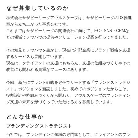
なぜ募集しているのか
株式会社サザビーリーグアウルスケープは、サザビーリーグのDX推進
室から立ち上がった事業会社です。
これまではサザビーリーグの関連会社に向けて、EC・SNS・CRMな
どの領域でノウハウの提供やソリューション提案を行ってきました。
その知見とノウハウを生かし、現在は外部企業にブランド戦略を支援
するサービスも展開しています。
現在は、クライアントの支援はもちろん、支援の仕組みづくりやその
改善にも関われる貴重なフェーズにあります。
今回、新たにブランド戦略を専任でリードする「ブランドストラテジ
スト」ポジションを新設しました。初めてのポジションだからこそ、
役割設計や枠組みづくりから関わり、アウルスケープのブランディン
グ支援の未来を形づくっていただける方を募集しています。
どんな仕事か
ブランディングストラテジスト
当社では、ブランディング領域の専門家として、クライアントのブラ