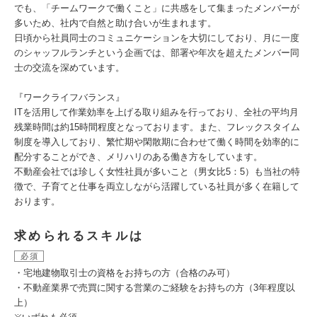
でも、「チームワークで働くこと」に共感をして集まったメンバーが
多いため、社内で自然と助け合いが生まれます。
日頃から社員同士のコミュニケーションを大切にしており、月に一度
のシャッフルランチという企画では、部署や年次を超えたメンバー同
士の交流を深めています。
『ワークライフバランス』
ITを活用して作業効率を上げる取り組みを行っており、全社の平均月
残業時間は約15時間程度となっております。また、フレックスタイム
制度を導入しており、繁忙期や閑散期に合わせて働く時間を効率的に
配分することができ、メリハリのある働き方をしています。
不動産会社では珍しく女性社員が多いこと（男女比5：5）も当社の特
徴で、子育てと仕事を両立しながら活躍している社員が多く在籍して
おります。
求められるスキルは
必須
・宅地建物取引士の資格をお持ちの方（合格のみ可）
・不動産業界で売買に関する営業のご経験をお持ちの方（3年程度以
上）