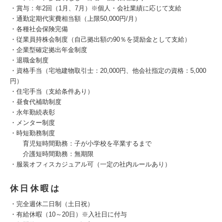
・賞与：年2回（1月、7月）※個人・会社業績に応じて支給
・通勤定期代実費相当額（上限50,000円/月）
・各種社会保険完備
・従業員持株会制度（自己拠出額の90％を奨励金として支給）
・企業型確定拠出年金制度
・退職金制度
・資格手当（宅地建物取引士：20,000円、他会社指定の資格：5,000
円）
・住宅手当（支給条件あり）
・昼食代補助制度
・永年勤続表彰
・メンター制度
・時短勤務制度
育児短時間勤務：子が小学校を卒業するまで
介護短時間勤務：無期限
・服装オフィスカジュアル可（一定の社内ルールあり）
休日休暇は
・完全週休二日制（土日祝）
・有給休暇（10～20日）※入社日に付与