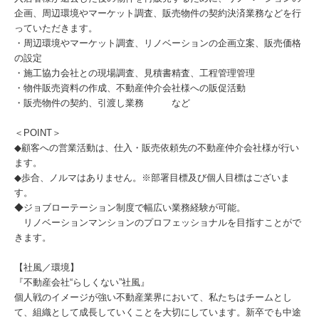
企画、周辺環境やマーケット調査、販売物件の契約決済業務などを行
っていただきます。
・周辺環境やマーケット調査、リノベーションの企画立案、販売価格
の設定
・施工協力会社との現場調査、見積書精査、工程管理管理
・物件販売資料の作成、不動産仲介会社様への販促活動
・販売物件の契約、引渡し業務 など
＜POINT＞
◆顧客への営業活動は、仕入・販売依頼先の不動産仲介会社様が行い
ます。
◆歩合、ノルマはありません。※部署目標及び個人目標はございま
す。
◆ジョブローテーション制度で幅広い業務経験が可能。
リノベーションマンションのプロフェッショナルを目指すことがで
きます。
【社風／環境】
『不動産会社“らしくない”社風』
個人戦のイメージが強い不動産業界において、私たちはチームとし
て、組織として成長していくことを大切にしています。新卒でも中途