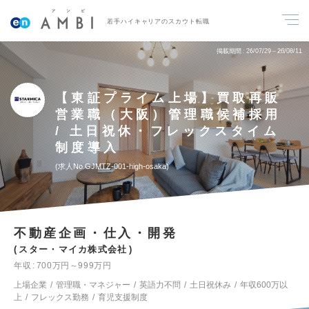
若手ハイキャリアのスカウト転職
掲載期間
26/07/29～26/08/11
【東証プライム上場】買取再販
営業職（大阪）管理職候補採用
/ 土日祝休・フレックスタイム
制度導入
求人No.GJMTZ-001-high-osaka
不動産企画・仕入・開発
スター・マイカ株式会社
年収
700万円～999万円
上場企業
管理職・マネジャー
英語力不問
土日祝休み
年収600万以
上
フレックス勤務
育児支援制度