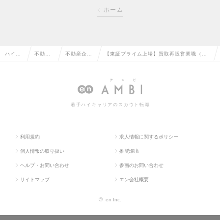
ホーム
ハイク
不動産
不動産企
【東証プライム上場】買取再販営業職（大
ラス求
系専門
画・仕入・
阪）管理職候補採用 / 土日祝休・フレック
人TOP
職の転
開発の転職
スタイム制度導入の求人情報
職
若手ハイキャリアのスカウト転職
利用規約
求人情報に関するポリシー
個人情報の取り扱い
推奨環境
ヘルプ・お問い合わせ
参画のお問い合わせ
サイトマップ
エン会社概要
©
en Inc.