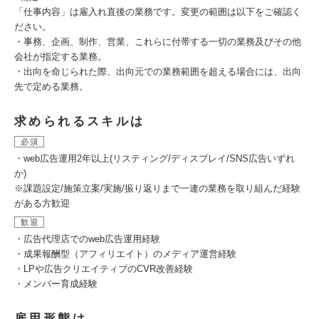
「仕事内容」は雇入れ直後の業務です。変更の範囲は以下をご確認く
ださい。
・事務、企画、制作、営業、これらに付帯する一切の業務及びその他
会社が指定する業務。
・出向を命じられた際、出向元での業務範囲を超える場合には、出向
先で定める業務。
求められるスキルは
必須
・web広告運用2年以上(リスティング/ディスプレイ/SNS広告いずれ
か)
※課題設定/施策立案/実施/振り返りまで一連の業務を取り組んだ経験
がある方歓迎
歓迎
・広告代理店でのweb広告運用経験
・成果報酬型（アフィリエイト）のメディア運営経験
・LPや広告クリエイティブのCVR改善経験
・メンバー育成経験
雇用形態は