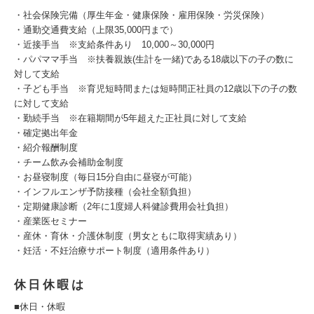
・社会保険完備（厚生年金・健康保険・雇用保険・労災保険）
・通勤交通費支給（上限35,000円まで）
・近接手当 ※支給条件あり 10,000～30,000円
・パパママ手当 ※扶養親族(生計を一緒)である18歳以下の子の数に
対して支給
・子ども手当 ※育児短時間または短時間正社員の12歳以下の子の数
に対して支給
・勤続手当 ※在籍期間が5年超えた正社員に対して支給
・確定拠出年金
・紹介報酬制度
・チーム飲み会補助金制度
・お昼寝制度（毎日15分自由に昼寝が可能）
・インフルエンザ予防接種（会社全額負担）
・定期健康診断（2年に1度婦人科健診費用会社負担）
・産業医セミナー
・産休・育休・介護休制度（男女ともに取得実績あり）
・妊活・不妊治療サポート制度（適用条件あり）
休日休暇は
■休日・休暇