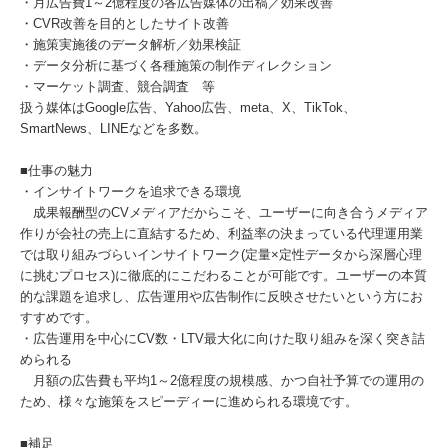
・月広告費1～2億程度の各広告媒体の出稿／効果改善
・CVR改善を目的としたサイト改善
・施策実施後のデータ解析／効果検証
・データ分析に基づく各種施策の制作ディレクション
・マーケット調査、競合調査 等
扱う媒体はGoogle広告、Yahoo広告、meta、X、TikTok、
SmartNews、LINEなどを多数。
■仕事の魅力
・インサイトワークを追求できる環境
成果報酬型のCVメディアだからこそ、ユーザーに向き合うメディア
作りが会社の売上に直結するため、利益率の決まっている代理運用業
では取り組みづらいインサイトワーク(定量×定性データから深層心理
に挑むプロセス)に徹底的にこだわることが可能です。ユーザーの本質
的な課題を追求し、広告運用や広告制作に反映させたいという方にお
すすめです。
・広告運用を中心にCV数・LTV最大化に向けた取り組みを深く突き詰
められる
月額の広告費も平均1～2億程度の規模感、かつ自社予算での運用の
ため、様々な施策をスピーディーに進められる環境です。
■補足