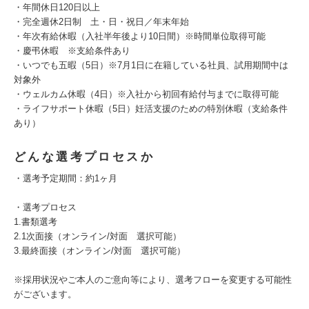
・年間休日120日以上
・完全週休2日制 土・日・祝日／年末年始
・年次有給休暇（入社半年後より10日間）※時間単位取得可能
・慶弔休暇 ※支給条件あり
・いつでも五暇（5日）※7月1日に在籍している社員、試用期間中は
対象外
・ウェルカム休暇（4日）※入社から初回有給付与までに取得可能
・ライフサポート休暇（5日）妊活支援のための特別休暇（支給条件
あり）
どんな選考プロセスか
・選考予定期間：約1ヶ月
・選考プロセス
1.書類選考
2.1次面接（オンライン/対面 選択可能）
3.最終面接（オンライン/対面 選択可能）
※採用状況やご本人のご意向等により、選考フローを変更する可能性
がございます。