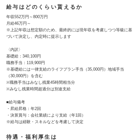
給与はどのくらい貰えるか
年収552万円～800万円
月給46万円～
※上記年収は想定額のため、最終的には現年収を考慮しつつ等級に基
づいて決定し、内定時に提示します
〈内訳〉
基礎給：340,100円
職務手当：119,900円
※基礎給には一律支給のライフプラン手当（35,000円）地域手当
（30,000円）を含む
※職務手当はみなし残業45時間相当分
※みなし残業時間超過分は別途支給
■給与備考
・昇給昇格：年2回
・決算賞与：会社業績により支給（年1回）
※給与は経験・スキルなどを考慮して決定
待遇・福利厚生は