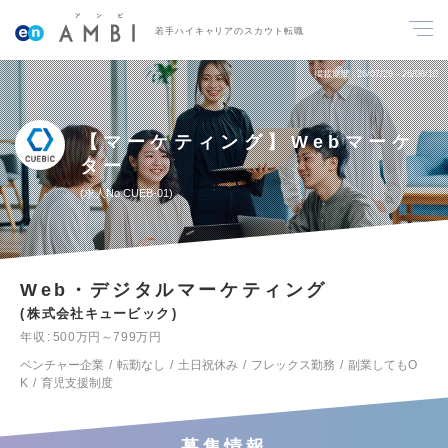
若手ハイキャリアのスカウト転職
掲載期間
26/07/28～26/08/10
【マーケティング】Webマーケ
ター
求人No.CUEB-01
Web・デジタルマーケティング
株式会社キュービック
年収
500万円～799万円
ベンチャー企業
転勤なし
土日祝休み
フレックス勤務
副業してもO
K
育児支援制度
募集情報