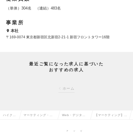
（単体）304名 （連結）483名
事業所
本社
〒169-0074 東京都新宿区北新宿2-21-1 新宿フロントタワー16階
最近ご覧になった求人に基づいた
おすすめの求人
ホーム
ハイクラ
マーケティング・販
Web・デジタル
【マーケティング】W
ス求人T
促企画・商品開発系
マーケティングの
ebマーケターの求人