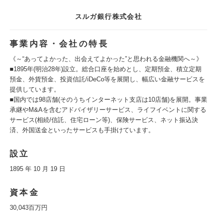
スルガ銀行株式会社
事業内容・会社の特長
《～“あってよかった、出会えてよかった”と思われる金融機関へ～》
■1895年(明治28年)設立。総合口座を始めとし、定期預金、積立定期
預金、外貨預金、投資信託/iDeCo等を展開し、幅広い金融サービスを
提供しています。
■国内では98店舗(そのうちインターネット支店は10店舗)を展開。事業
承継やM&Aを含むアドバイザリーサービス、ライフイベントに関する
サービス(相続/信託、住宅ローン等)、保険サービス、ネット振込決
済、外国送金といったサービスも手掛けています。
設立
1895 年 10 月 19 日
資本金
30,043百万円