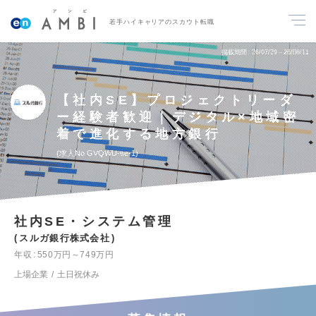
若手ハイキャリアのスカウト転職
掲載期間
26/07/29～26/08/11
【社内SE】プロジェクトリーダ
ー経験者歓迎｜デジタル×地域密
着で進化する地方銀行
求人No.GVQWU-se-1
社内SE・システム管理
スルガ銀行株式会社
年収
550万円～749万円
上場企業
土日祝休み