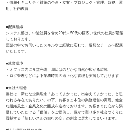
・情報セキュリティ対策の企画・立案・プロジェクト管理、監視、運
用、社内教育
■配属組織
システム部は、中途社員を含め20代～50代の幅広い世代の社員が活躍
しております。
面談の中でお伺いしたスキルやご経験に応じて、適切なチームへ配属
いたします。
■就業環境
・オフィス内に食堂完備、周辺はのどかな自然が広がる環境
・ログ管理などによる業務時間の適正化な管理を実施しております
■当社の理念
当社は、新たな企業理念「あってよかった、出会えてよかった、と思
われる存在でありたい」の下、お客さま本位の業務運営の実現、健全
な組織風土・企業文化の醸成を進めております。お客さまに心から満
足していただける「価値」をご提供し、豊かで実り多き社会づくりに
貢献する「新しいスルガ銀行の姿」の創出に尽力してまいります。