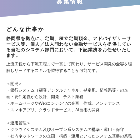
募集情報
どんな仕事か
静岡県を拠点に、定期、積立定期預金、アドバイザリーサ
ービス等、個人／法人問わない金融サービスを提供してい
る当社のシステム部門において、下記業務をお任せいたし
ます。
上流工程から下流工程まで一貫して関わり、サービス開発の全容を理
解しリードするスキルを習得することが可能です。
＜開発＞
・銀行システム（顧客デジタルチャネル、勘定系、情報系等）の企
画・要件定義から設計、開発、テスト業務
・ホームページやWebコンテンツの企画、作成、メンテナンス
・スマホアプリ、クラウドサービス、AI技術の開発
＜運用管理＞
・クラウドシステム及びオープン系システムの構築・運用・保守
・社内ネットワークの企画・構築・運用といったシステム基盤の業務