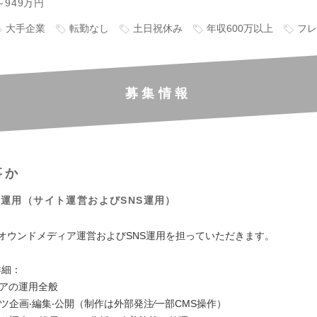
～949万円
大手企業
転勤なし
土日祝休み
年収600万以上
フレ
募集情報
事か
運⽤（サイト運営およびSNS運⽤）
∕オウンドメディア運営およびSNS運⽤を担っていただきます。
詳細：
ィアの運⽤全般
ツ企画‧編集‧公開（制作は外部発注∕⼀部CMS操作）