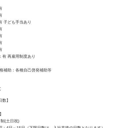
有
有
有 ⼦ども⼿当あり
有
有
有
有
：有 再雇⽤制度あり
資格補助：各種⾃⼰啓発補助等
は
⽇数】
】
制(⼟⽇祝)
暇：4⽇～15⽇（下限⽇数は、⼊社直後の⽇数となります）