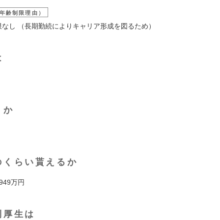
年齢制限理由）
上限なし （長期勤続によりキャリア形成を図るため）
は
くか
のくらい貰えるか
 949万円
利厚生は