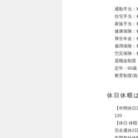
通勤⼿当：
住宅⼿当：
家族⼿当：
健康保険：
厚⽣年⾦：
雇⽤保険：
労災保険：
退職⾦制度
定年：60歳
教育制度/
休日休暇
【年間休⽇
120
【休⽇‧休暇
完全週休2⽇
年間有給休