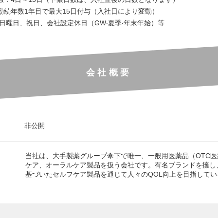
勤続年数1年⽬で最⼤15⽇付与（⼊社⽇により変動）
‧⽇曜⽇、祝⽇、会社設定休⽇（GW‧夏季‧年末年始）等
会社概要
非公開
当社は、大手製薬グループ傘下で唯一、一般用医薬品（OTC
ケア、オーラルケア製品を扱う会社です。有名ブランドを擁し
基づいたセルフケア製品を通じて人々のQOL向上を目指して