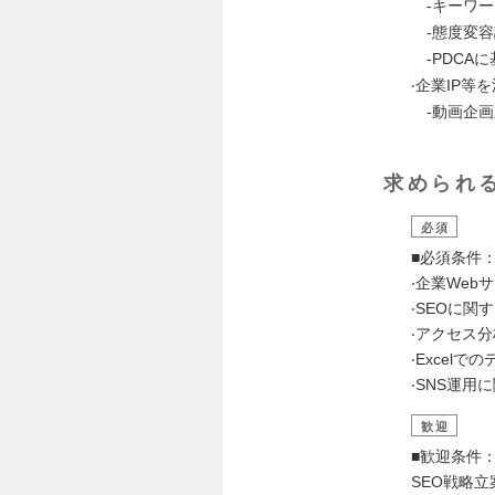
-キーワー
-態度変容
-PDCA
‧企業IP等
-動画企画
求められ
必須
■必須条件
‧企業We
‧SEOに
‧アクセス分析ツ
‧Excel
‧SNS運⽤
歓迎
■歓迎条件
SEO戦略