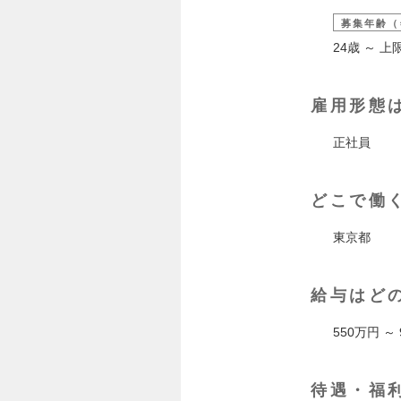
募集年齢（
24歳 ～ 
雇用形態
正社員
どこで働
東京都
給与はど
550万円 ～
待遇・福