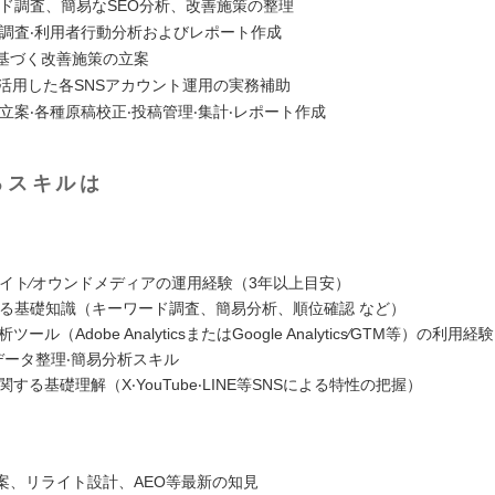
ド調査、簡易なSEO分析、改善施策の整理
調査‧利⽤者⾏動分析およびレポート作成
に基づく改善施策の⽴案
を活⽤した各SNSアカウント運⽤の実務補助
⽴案‧各種原稿校正‧投稿管理‧集計‧レポート作成
るスキルは
：
bサイト∕オウンドメディアの運⽤経験（3年以上⽬安）
関する基礎知識（キーワード調査、簡易分析、順位確認 など）
ール（Adobe AnalyticsまたはGoogle Analytics∕GTM等）の利⽤経験
でのデータ整理‧簡易分析スキル
に関する基礎理解（X‧YouTube‧LINE等SNSによる特性の把握）
：
⽴案、リライト設計、AEO等最新の知⾒