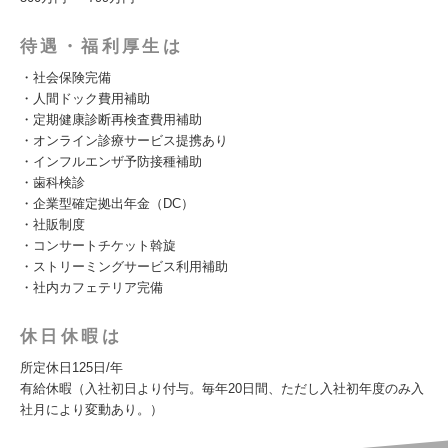
待遇・福利厚生は
・社会保険完備
・人間ドック費用補助
・定期健康診断再検査費用補助
・オンライン診療サービス提携あり
・インフルエンザ予防接種補助
・歯科検診
・企業型確定拠出年金（DC）
・社販制度
・コンサートチケット斡旋
・ストリーミングサービス利用補助
・社内カフェテリア完備
休日休暇は
所定休日125日/年
有給休暇（入社初日より付与。毎年20日間、ただし入社初年度のみ入
社月により変動あり。）