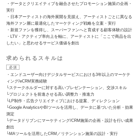
・データとクリエイティブを融合させたプロモーション施策の企画・
実行
・日本アーティストの海外展開を見据え、アーティストごとに異なる
海外ファン層に最適化したマーケティング戦略を立案・実行
・新規ファンを獲得し、スーパーファンへと育成する顧客体験の設計
・LTV・アクティブ率向上を軸に、アーティストに「ここで商品を出
したい」と思わせるサービス価値を創出
求められるスキルは
必須
・エンドユーザー向けデジタルサービスにおける3年以上のマーケテ
ィング/eCRM実務経験
└ステークホルダーに対する高いプレゼンテーション、交渉スキル
└プロジェクトを前進させる高い調整力・推進力
└LP制作・広告クリエイティブにおける提案、ディレクション
└Google AnalyticsやBIツールを活用し、データに基づいた分析・効果
測定
└データドリブンにマーケティング/CRM施策の企画・設計を行い成果
創出
└MAツールを活用したCRM／リテンション施策の設計・実行