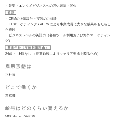
・音楽・エンタメビジネスへの強い興味・関心
歓迎
・CRMの上流設計～実装のご経験
・ECマーケティング / eCRMにより事業成長に大きな成果をもたらし
た経験
・ビジネスレベルの英語力（各種ツール利用および海外マーケティン
グ）
募集年齢（年齢制限理由）
24歳 ～ 上限なし （長期勤続によりキャリア形成を図るため）
雇用形態は
正社員
どこで働くか
東京都
給与はどのくらい貰えるか
500万円 ～ 799万円