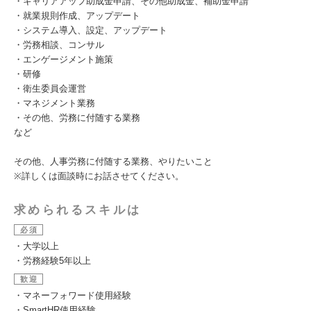
・キャリアアップ助成金申請、その他助成金、補助金申請
・就業規則作成、アップデート
・システム導入、設定、アップデート
・労務相談、コンサル
・エンゲージメント施策
・研修
・衛生委員会運営
・マネジメント業務
・その他、労務に付随する業務
など
その他、人事労務に付随する業務、やりたいこと
※詳しくは面談時にお話させてください。
求められるスキルは
必須
・大学以上
・労務経験5年以上
歓迎
・マネーフォワード使用経験
・SmartHR使用経験