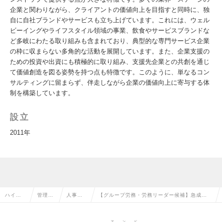
企業と関わりながら、クライアントの価値向上を目指すと同時に、独
自に自社ブランドやサービスも立ち上げています。これには、ウェル
ビーイングやライフスタイル領域の事業、飲食やサービスブランドな
ど多岐にわたる取り組みも含まれており、典型的な専門サービス企業
の枠に収まらない多角的な活動を展開しています。また、企業支援の
ための投資や出資にも積極的に取り組み、支援先企業との共創を通じ
て価値創造を図る姿勢を持つ点も特徴です。このように、単なるコン
サルティングに留まらず、伴走しながら企業の価値向上に寄与する体
制を構築しています。
設立
2011年
ハイク
管理部
人事
【グループ労務・労務リーダー候補】急成長
ラス求
門系の
（労
組織・30事業を支える／制度設計から運用統