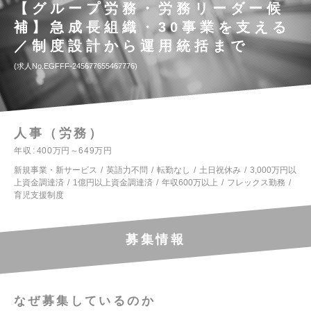
【グループ労務・労務リーダー候
補】急成長組織・30事業を支える
／制度設計から運用統括まで
求人No.EGFFF-245677655467776
人事（労務）
年収
400万円～649万円
新規事業・新サービス
英語力不問
転勤なし
土日祝休み
3,000万円以
上資金調達済
1億円以上資金調達済
年収600万以上
フレックス勤務
育児支援制度
募集情報
なぜ募集しているのか