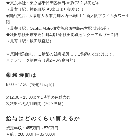
◆東京本社：東京都千代田区神田神保町2-2 共同ビル
（最寄り駅：神保町駅 A3出口より徒歩1分）
◆関西支店：大阪府大阪市淀川区西中島6-1-1 新大阪プライムタワー4
階
（最寄り駅：Osaka Metro御堂筋線西中島南方駅 徒歩3分）
◆秋田県秋田市東通仲町4番1号 秋田拠点センターアルヴェ２階
（最寄り駅：秋田駅直結）
※原則転勤無し。ご希望の就業場所にてご勤務いただけます。
※テレワーク制度有（週2～3程度可能）
勤務時間は
9:00～17:30（実働7.5時間）
※12:00～13:00まで1時間の休憩含む
※残業平均約11時間（2024年度）
給与はどのくらい貰えるか
想定年収：455万円～570万円
月給：260,000円～357,000円