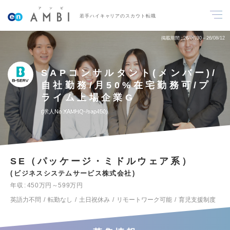
若手ハイキャリアのスカウト転職
掲載期間
26/07/30～26/08/12
SAPコンサルタント(メンバー)/
自社勤務/月50%在宅勤務可/プ
ライム上場企業G
求人No.XAMHQ-/sap450
SE（パッケージ・ミドルウェア系）
ビジネスシステムサービス株式会社
年収
450万円～599万円
英語力不問
転勤なし
土日祝休み
リモートワーク可能
育児支援制度