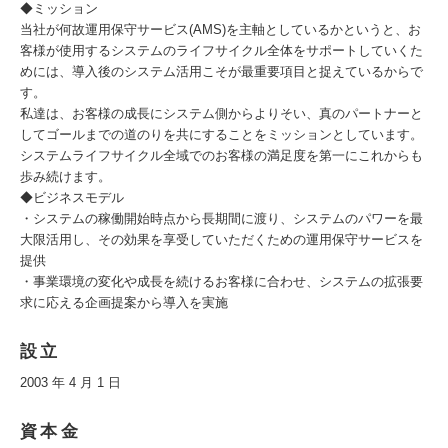
◆ミッション
当社が何故運用保守サービス(AMS)を主軸としているかというと、お
客様が使用するシステムのライフサイクル全体をサポートしていくた
めには、導入後のシステム活用こそが最重要項目と捉えているからで
す。
私達は、お客様の成長にシステム側からよりそい、真のパートナーと
してゴールまでの道のりを共にすることをミッションとしています。
システムライフサイクル全域でのお客様の満足度を第一にこれからも
歩み続けます。
◆ビジネスモデル
・システムの稼働開始時点から長期間に渡り、システムのパワーを最
大限活用し、その効果を享受していただくための運用保守サービスを
提供
・事業環境の変化や成長を続けるお客様に合わせ、システムの拡張要
求に応える企画提案から導入を実施
設立
2003 年 4 月 1 日
資本金