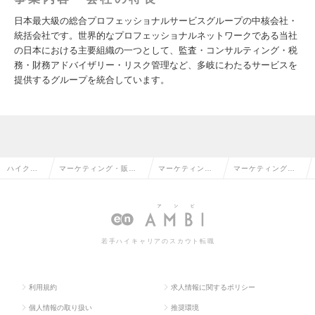
日本最大級の総合プロフェッショナルサービスグループの中核会社・
統括会社です。世界的なプロフェッショナルネットワークである当社
の日本における主要組織の一つとして、監査・コンサルティング・税
務・財務アドバイザリー・リスク管理など、多岐にわたるサービスを
提供するグループを統合しています。
ハイクラ
マーケティング・販促
マーケティン
マーケティング・
ス求人TO
企画・商品開発系の転
グ・販促企画の
販促企画の求人情
P
職
転職
報
若手ハイキャリアのスカウト転職
利用規約
求人情報に関するポリシー
個人情報の取り扱い
推奨環境