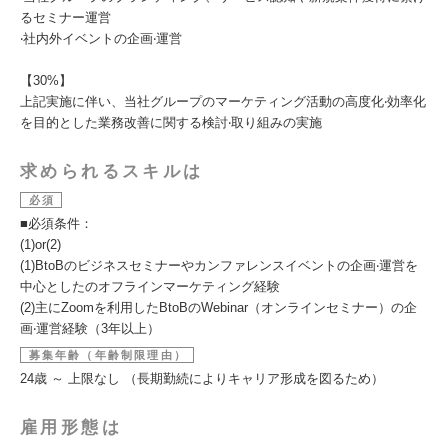
るセミナー運営
‧社内外イベントの企画‧運営
【30%】
上記実施に伴い、当社グループのマーケティング活動の⾼度化‧効率化
を⽬的とした業務改善に関する検討‧取り組みの実施
求められるスキルは
必須
■必須条件：
(1)or(2)
(1)BtoBのビジネスセミナーやカンファレンスイベントの企画‧運営を
中⼼としたのオフラインマーケティング経験
(2)主にZoomを利⽤したBtoBのWebinar（オンラインセミナー）の企
画‧運営経験（3年以上）
募集年齢（年齢制限理由）
24歳 ～ 上限なし （長期勤続によりキャリア形成を図るため）
雇用形態は