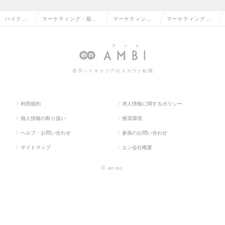
ハイクラ
マーケティング・販促
マーケティン
マーケティング・
ス求人TO
企画・商品開発系の転
グ・販促企画の
販促企画の求人情
P
職
転職
報
若手ハイキャリアのスカウト転職
利用規約
求人情報に関するポリシー
個人情報の取り扱い
推奨環境
ヘルプ・お問い合わせ
参画のお問い合わせ
サイトマップ
エン会社概要
©
en Inc.