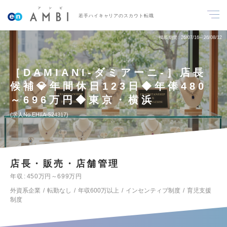
若手ハイキャリアのスカウト転職
掲載期間
26/07/16～26/08/12
［DAMIANI-ダミアーニ-］店長
候補💎年間休日123日◆年俸480
～696万円◆東京・横浜
求人No.EHIIA-524317
店長・販売・店舗管理
年収
450万円～699万円
外資系企業
転勤なし
年収600万以上
インセンティブ制度
育児支援
制度