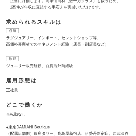
正当に評価します。高単価商材（数千万クラス）も扱うため、
1案件が年収に直結する手応えを実感いただけます。
求められるスキルは
必須
ラグジュアリー、インポート、セレクトショップ等、
高価格帯商材でのマネジメント経験（店長・副店長など）
歓迎
ジュエリー販売経験、百貨店外商経験
雇用形態は
正社員
どこで働くか
※転勤なし
●東京DAMIANI Boutique
（配属店舗例）銀座タワー、髙島屋新宿店、伊勢丹新宿店。西武渋谷