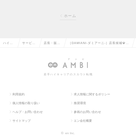
ホーム
ハイク
サービ
店長・販
［DAMIANI-ダミアーニ-］店長候補💎年
ラス求
ス・流通
売・店舗管
間休日123日◆年俸480～696万円◆東
人TOP
系の転職
理の転職
京・横浜の求人情報
若手ハイキャリアのスカウト転職
利用規約
求人情報に関するポリシー
個人情報の取り扱い
推奨環境
ヘルプ・お問い合わせ
参画のお問い合わせ
サイトマップ
エン会社概要
©
en Inc.