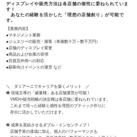
ディスプレイや販売方法は各店舗の個性に委ねられていま
す！
あなたの経験を活かした「理想の店舗創り」が可能で
す。
【業務内容】
●マネジメント業務
●ジュエリーの販売・接客（単価数十万～数千万円）
●店舗のディスプレイ変更
●商品および在庫の管理
●百貨店外商への対応
●顧客向けイベントの運営 など
＼ ダミアーニでキャリアを築くメリット ／
❶ 現場主導の「裁量権」ある店舗運営が可能！
VMDや販売戦略の決定権は各店舗に委ねられています。
これまで培った経験と感性を理想のブティック作りに
存分に活かしていただけます。
❷ 成果を直結させるダブル・インセンティブ！
店舗予算の達成に加え、個人のパフォーマンスも