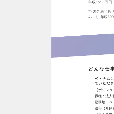
年収
550万円
海外展開あ
み
年収60
どんな仕
ベトナム
ていただ
【ポジショ
職種：法人
勤務地：ベト
給与（月額）：