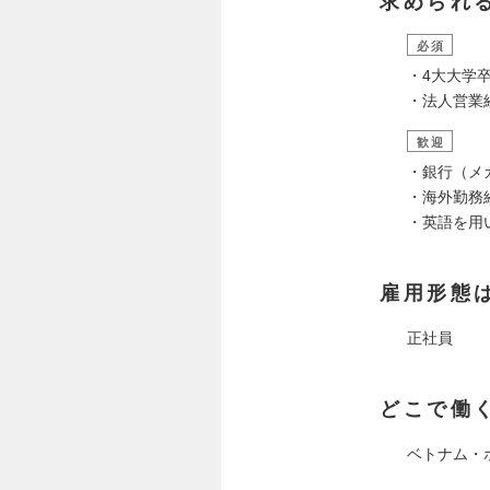
求められ
必須
・4大大学
・法人営業
歓迎
・銀行（メ
・海外勤務
・英語を用
雇用形態
正社員
どこで働
ベトナム・