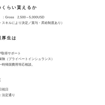
のくらい貰えるか
Gross 2,500～5,000USD
・スキルにより決定／賞与・昇給制度あり）
利厚生は
】
WP取得サポート
保険（プライベートインシュランス）
一時帰国費用等応相談。
は
日祝日
：法定通り