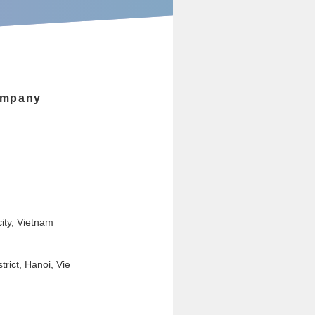
ompany
city, Vietnam
trict, Hanoi, Vie