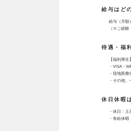
給与はど
給与（月額）：
（※ご経験
待遇・福
【福利厚生
・VISA・
・現地医療
・その他、
休日休暇
・休日：土
・有給休暇