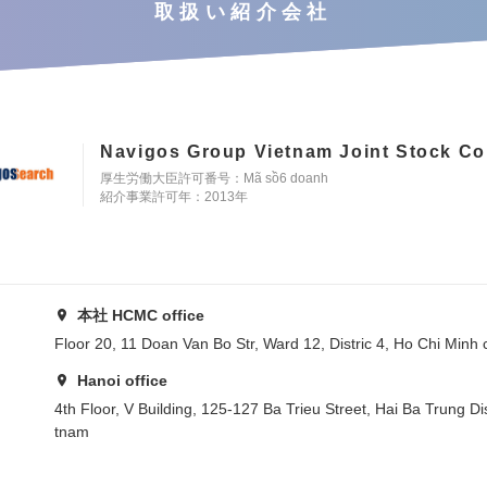
取扱い紹介会社
Navigos Group Vietnam Joint Stock C
厚生労働大臣許可番号：Mã sồ6 doanh
紹介事業許可年：2013年
本社 HCMC office
Floor 20, 11 Doan Van Bo Str, Ward 12, Distric 4, Ho Chi Minh 
Hanoi office
4th Floor, V Building, 125-127 Ba Trieu Street, Hai Ba Trung Dis
tnam