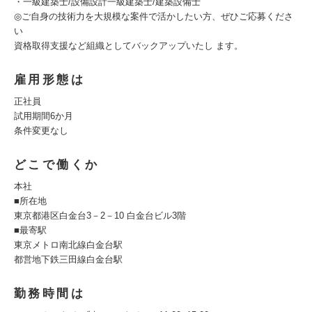
・一級建築士/設備設計一級建築士/建築設備士
◎ご自身の技術力を大規模な案件で活かしたい方、ぜひご応募くださ
い
資格取得支援など組織としてバックアップいたし ます。
雇用形態は
正社員
試用期間6か月
条件変更なし
どこで働くか
本社
■所在地
東京都港区白金台3－2－10 白金台ビル3階
■最寄駅
東京メトロ南北線白金台駅
都営地下鉄三田線白金台駅
勤務時間は