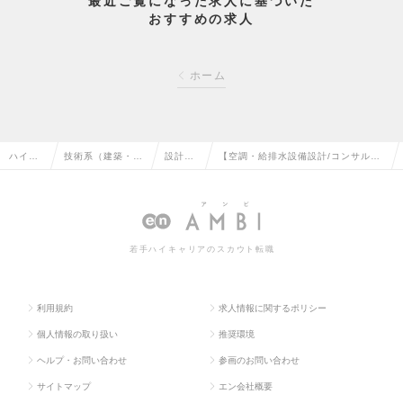
最近ご覧になった求人に基づいた
おすすめの求人
ホーム
ハイク
技術系（建築・設
設計
【空調・給排水設備設計/コンサル】
ラス求
備・土木・プラン
（設
転勤無｜年休127日｜有名建築PJTに
人TOP
ト）の転職
備）の
関与可能◎の求人情報
転職
若手ハイキャリアのスカウト転職
利用規約
求人情報に関するポリシー
個人情報の取り扱い
推奨環境
ヘルプ・お問い合わせ
参画のお問い合わせ
サイトマップ
エン会社概要