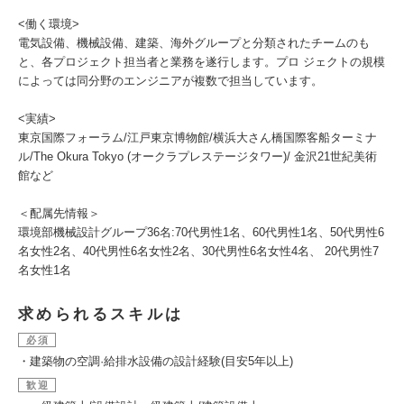
<働く環境>
電気設備、機械設備、建築、海外グループと分類されたチームのも
と、各プロジェクト担当者と業務を遂行します。プロ ジェクトの規模
によっては同分野のエンジニアが複数で担当しています。
<実績>
東京国際フォーラム/江戸東京博物館/横浜大さん橋国際客船ターミナ
ル/The Okura Tokyo (オークラプレステージタワー)/ 金沢21世紀美術
館など
＜配属先情報＞
環境部機械設計グループ36名:70代男性1名、60代男性1名、50代男性6
名女性2名、40代男性6名女性2名、30代男性6名女性4名、 20代男性7
名女性1名
求められるスキルは
必須
・建築物の空調·給排水設備の設計経験(目安5年以上)
歓迎