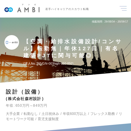
若手ハイキャリアのスカウト転職
掲載期間
26/08/04～26/08/17
【空調・給排水設備設計/コンサ
ル】転勤無｜年休127日｜有名
建築PJTに関与可能◎
求人No.JMVGN-003high-650-850
設計（設備）
株式会社森村設計
年収
650万円～849万円
大手企業
転勤なし
土日祝休み
年収600万以上
フレックス勤務
リ
モートワーク可能
育児支援制度