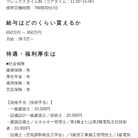
フレックスタイム制（コアタイム：11:00~15:00）
標準労働時間：7時間30分/日
給与はどのくらい貰えるか
650万円 ～ 850万円
月給：38.5万～
待遇・福利厚生は
■社会保険
健康保険：有
厚生年金：有
雇用保険：有
労災保険：有
【資格手当（技術手当）】
・一級建築士：10,000円
・設備設計一級建築士／技術士：20,000円
・建築設備士／エネルギー管理士／第1種または第2種電気主任技術
者：10,000円
・設備士（空気調和衛生工学会）／1級管工事施工管理技士／1級電気