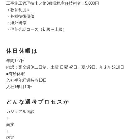
工事施工管理技士／第3種電気主任技術者：5,000円
＜教育制度＞
・各種技術研修
・海外研修
・他英会話コース（初級～上級）
休日休暇は
年間127日
内訳：完全週休二日制、土曜 日曜 祝日、夏期9日、年末年始10日
■有給休暇
入社半年経過時点10日
入社1年目10日
どんな選考プロセスか
カジュアル面談
↓
面接
↓
内定