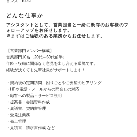
ョンズ、KDDI
どんな仕事か
アシスタントとして、営業担当と一緒に既存のお客様のフ
ォローアップをお任せします。
※まずはご経験のある業務からお任せします。
【営業部門メンバー構成】
営業部門10名（20代～60代前半）
年齢・役職に関係なく意見を出し合える環境です。
経験が浅くても先輩社員がサポートします！
・契約後の定期訪問、困りごとやご要望のヒアリング
・HPや電話・メールからの問合せの対応
・顧客への製品・サービス説明
・提案書・会議資料作成
・稟議書、契約書管理
・受発注業務
・売上管理
・見積書、請求書作成 など