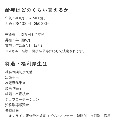
給与はどのくらい貰えるか
年収：400万円 ～ 500万円
月給：287,000円～358,000円
交通費：月3万円まで支給
昇給：年1回(5月)
賞与：年2回(7月、12月)
※スキル・経験・面接結果等に応じて決定されます。
待遇・福利厚生は
社会保険制度完備
出張手当
在宅勤務手当
慶弔見舞金
結婚・出産祝金
ジョブローテーション
資格取得報奨金
各種研修
・オンライン研修受け放題（ビジネスマナー、階層別、技術別、職種