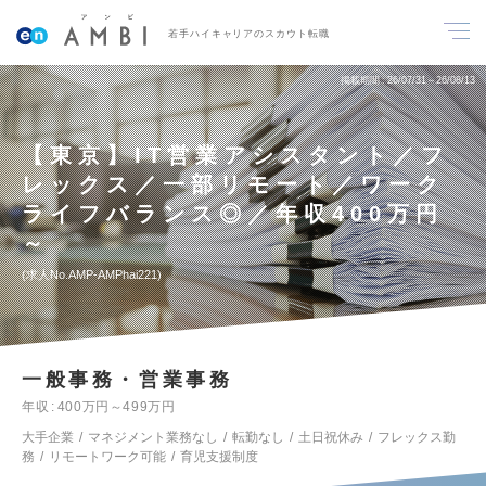
若手ハイキャリアのスカウト転職
掲載期間
26/07/31～26/08/13
【東京】IT営業アシスタント／フ
レックス／一部リモート／ワーク
ライフバランス◎／年収400万円
～
求人No.AMP-AMPhai221
一般事務・営業事務
年収
400万円～499万円
大手企業
マネジメント業務なし
転勤なし
土日祝休み
フレックス勤
務
リモートワーク可能
育児支援制度