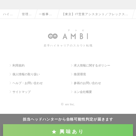
ハイク
管理部
一般事
【東京】IT営業アシスタント／フレックス／
ラス求
門系の
務・営業
一部リモート／ワークライフバランス◎／年
人TOP
転職
事務の転
収400万円～の求人情報
職
若手ハイキャリアのスカウト転職
利用規約
求人情報に関するポリシー
個人情報の取り扱い
推奨環境
ヘルプ・お問い合わせ
参画のお問い合わせ
サイトマップ
エン会社概要
©
en Inc.
担当ヘッドハンターから
合格可能性判定
が届きます
興味あり