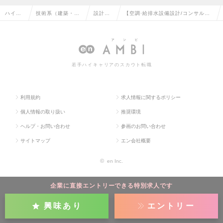
ハイク
技術系（建築・設
設計
【空調·給排水設備設計/コンサル】
ラス求
備・土木・プラン
（設
外資系の案件多数/英語力歓迎｜年
人TOP
ト）の転職
備）の
休127日の求人情報
転職
若手ハイキャリアのスカウト転職
利用規約
求人情報に関するポリシー
個人情報の取り扱い
推奨環境
ヘルプ・お問い合わせ
参画のお問い合わせ
サイトマップ
エン会社概要
©
en Inc.
企業に直接エントリーできる特別求人です
興味あり
エントリー