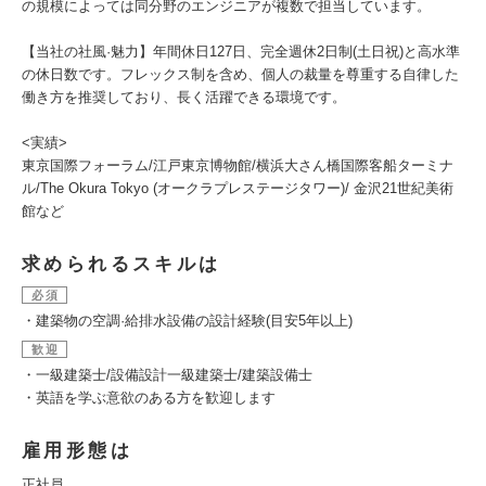
の規模によっては同分野のエンジニアが複数で担当しています。
【当社の社風·魅力】年間休日127日、完全週休2日制(土日祝)と高水準
の休日数です。フレックス制を含め、個人の裁量を尊重する自律した
働き方を推奨しており、長く活躍できる環境です。
<実績>
東京国際フォーラム/江戸東京博物館/横浜大さん橋国際客船ターミナ
ル/The Okura Tokyo (オークラプレステージタワー)/ 金沢21世紀美術
館など
求められるスキルは
必須
・建築物の空調·給排水設備の設計経験(目安5年以上)
歓迎
・一級建築士/設備設計一級建築士/建築設備士
・英語を学ぶ意欲のある方を歓迎します
雇用形態は
正社員