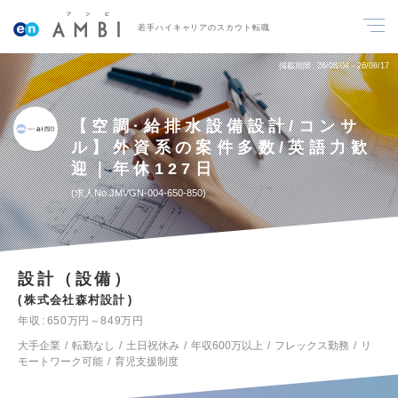
若手ハイキャリアのスカウト転職
掲載期間
26/08/04～26/08/17
【空調·給排水設備設計/コンサ
ル】外資系の案件多数/英語力歓
迎｜年休127日
求人No.JMVGN-004-650-850
設計（設備）
株式会社森村設計
年収
650万円～849万円
大手企業
転勤なし
土日祝休み
年収600万以上
フレックス勤務
リ
モートワーク可能
育児支援制度