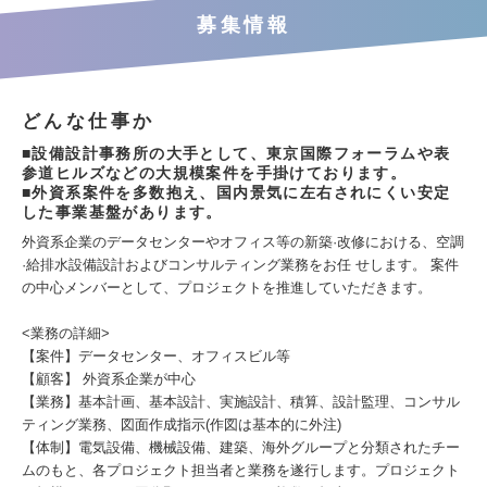
募集情報
どんな仕事か
■設備設計事務所の大手として、東京国際フォーラムや表
参道ヒルズなどの大規模案件を手掛けております。
■外資系案件を多数抱え、国内景気に左右されにくい安定
した事業基盤があります。
外資系企業のデータセンターやオフィス等の新築·改修における、空調
·給排水設備設計およびコンサルティング業務をお任 せします。 案件
の中心メンバーとして、プロジェクトを推進していただきます。
<業務の詳細>
【案件】データセンター、オフィスビル等
【顧客】 外資系企業が中心
【業務】基本計画、基本設計、実施設計、積算、設計監理、コンサル
ティング業務、図面作成指示(作図は基本的に外注)
【体制】電気設備、機械設備、建築、海外グループと分類されたチー
ムのもと、各プロジェクト担当者と業務を遂行します。プロジェクト