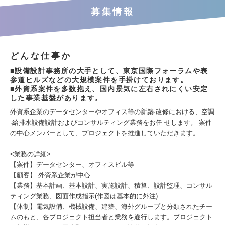
募集情報
どんな仕事か
■設備設計事務所の大手として、東京国際フォーラムや表
参道ヒルズなどの大規模案件を手掛けております。
■外資系案件を多数抱え、国内景気に左右されにくい安定
した事業基盤があります。
外資系企業のデータセンターやオフィス等の新築·改修における、空調
·給排水設備設計およびコンサルティング業務をお任 せします。 案件
の中心メンバーとして、プロジェクトを推進していただきます。
<業務の詳細>
【案件】データセンター、オフィスビル等
【顧客】 外資系企業が中心
【業務】基本計画、基本設計、実施設計、積算、設計監理、コンサル
ティング業務、図面作成指示(作図は基本的に外注)
【体制】電気設備、機械設備、建築、海外グループと分類されたチー
ムのもと、各プロジェクト担当者と業務を遂行します。プロジェクト