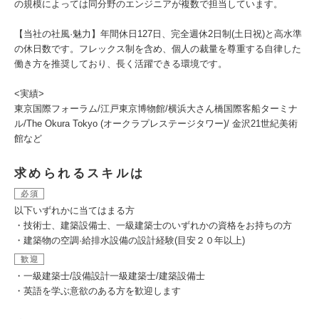
の規模によっては同分野のエンジニアが複数で担当しています。
【当社の社風·魅力】年間休日127日、完全週休2日制(土日祝)と高水準
の休日数です。フレックス制を含め、個人の裁量を尊重する自律した
働き方を推奨しており、長く活躍できる環境です。
<実績>
東京国際フォーラム/江戸東京博物館/横浜大さん橋国際客船ターミナ
ル/The Okura Tokyo (オークラプレステージタワー)/ 金沢21世紀美術
館など
求められるスキルは
必須
以下いずれかに当てはまる方
・技術士、建築設備士、一級建築士のいずれかの資格をお持ちの方
・建築物の空調·給排水設備の設計経験(目安２０年以上)
歓迎
・一級建築士/設備設計一級建築士/建築設備士
・英語を学ぶ意欲のある方を歓迎します