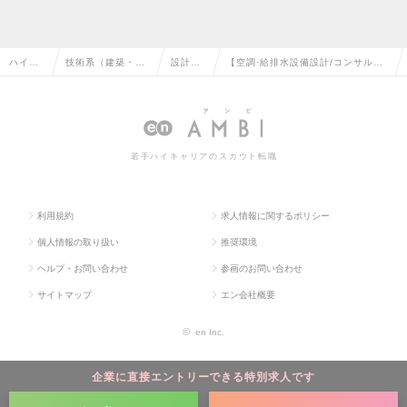
ハイク
技術系（建築・設
設計
【空調·給排水設備設計/コンサル】
ラス求
備・土木・プラン
（設
外資系の案件多数/英語力歓迎｜年
人TOP
ト）の転職
備）の
休127日の求人情報
転職
若手ハイキャリアのスカウト転職
利用規約
求人情報に関するポリシー
個人情報の取り扱い
推奨環境
ヘルプ・お問い合わせ
参画のお問い合わせ
サイトマップ
エン会社概要
©
en Inc.
企業に直接エントリーできる特別求人です