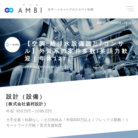
若手ハイキャリアのスカウト転職
掲載期間
26/08/04～26/08/17
【空調·給排水設備設計/コンサ
ル】外資系の案件多数/英語力歓
迎｜年休127日
求人No.JMVGN-004-850-1100
設計（設備）
株式会社森村設計
年収
850万円～1099万円
大手企業
転勤なし
土日祝休み
年収600万以上
フレックス勤務
リ
モートワーク可能
育児支援制度