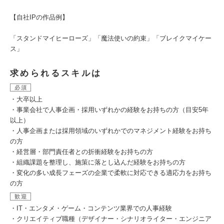
【自社IPの作品例】
「スタンドマイヒーローズ」「魔法使いの約束」「ブレイクマイケー
ス」
求められるスキルは
必須
・大卒以上
・事業会社で人事企画・採用いずれかの経験をお持ちの方（目安5年
以上）
・人事企画または採用領域のいずれかでのマネジメント経験をお持ち
の方
・経営層・部門責任者との折衝経験をお持ちの方
・組織課題を整理し、施策に落とし込んだ経験をお持ちの方
・変化の多い成長フェーズの企業で柔軟に対応できる適応力をお持ち
の方
歓迎
・IT・エンタメ・ゲーム・コンテンツ業界での人事経験
・クリエイティブ職種（デザイナー・シナリオライター・エンジニア