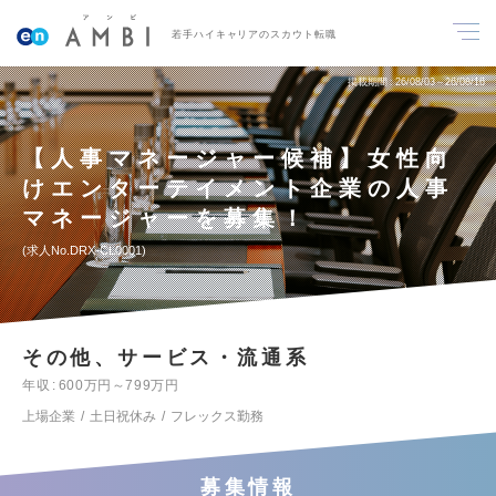
若手ハイキャリアのスカウト転職
掲載期間
26/08/03～26/08/16
【人事マネージャー候補】女性向
けエンターテイメント企業の人事
マネージャーを募集！
求人No.DRX-CL0001
その他、サービス・流通系
年収
600万円～799万円
上場企業
土日祝休み
フレックス勤務
募集情報