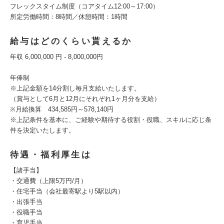
フレックスタイム制度（コアタイム12:00～17:00）
所定労働時間：8時間／休憩時間：1時間
給与はどのくらい貰えるか
年収 6,000,000 円 - 8,000,000円
年俸制
※上記金額を14分割し毎月支給いたします。
（賞与として6月と12月にそれぞれ1ヶ月分を支給）
※月給換算 434,585円～578,140円
※上記条件を基本に、ご経験や期待する役割・役職、スキルに応じ条
件を決定いたします。
待遇・福利厚生は
【諸手当】
・交通費（上限5万円/月）
・住宅手当（会社最寄駅より5駅以内）
・出張手当
・役職手当
・育児手当