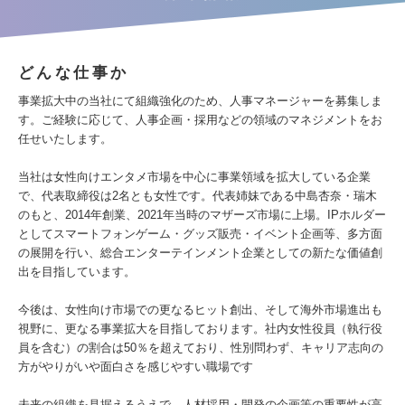
どんな仕事か
事業拡大中の当社にて組織強化のため、人事マネージャーを募集しま
す。ご経験に応じて、人事企画・採用などの領域のマネジメントをお
任せいたします。
当社は女性向けエンタメ市場を中心に事業領域を拡大している企業
で、代表取締役は2名とも女性です。代表姉妹である中島杏奈・瑞木
のもと、2014年創業、2021年当時のマザーズ市場に上場。IPホルダー
としてスマートフォンゲーム・グッズ販売・イベント企画等、多方面
の展開を行い、総合エンターテインメント企業としての新たな価値創
出を目指しています。
今後は、女性向け市場での更なるヒット創出、そして海外市場進出も
視野に、更なる事業拡大を目指しております。社内女性役員（執行役
員を含む）の割合は50％を超えており、性別問わず、キャリア志向の
方がやりがいや面白さを感じやすい職場です
未来の組織を見据えるうえで、人材採用・開発の企画等の重要性が高