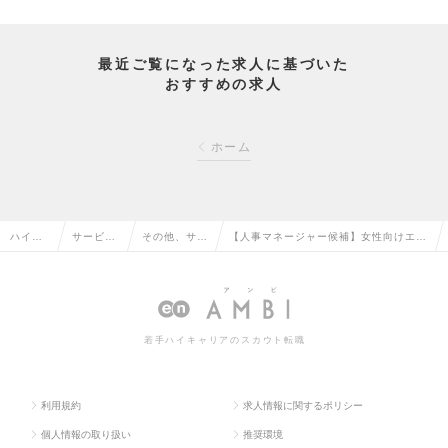
最近ご覧になった求人に基づいた
おすすめの求人
ホーム
ハイク
サービ
その他、サー
【人事マネージャー候補】女性向けエン
ラス求
ス・流通
ビス・流通系
ターテイメント企業の人事マネージャー
人TOP
系の転職
の転職
を募集！の求人情報
若手ハイキャリアのスカウト転職
利用規約
求人情報に関するポリシー
個人情報の取り扱い
推奨環境