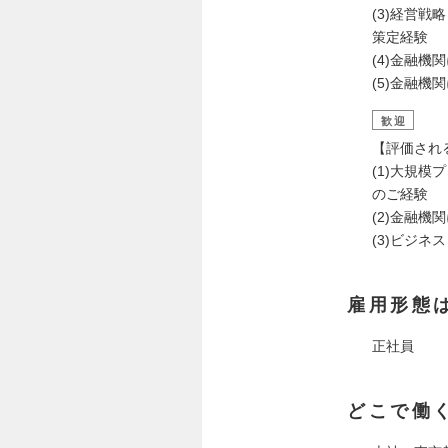
(3)経営
策定経験
(4)金融
(5)金融
歓迎
【評価され
(1)大規
のご経験
(2)金融
(3)ビジネ
雇用形態
正社員
どこで働