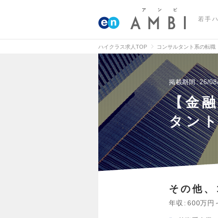
若手
ハイクラス求人TOP
コンサルタント系の転職
掲載期間
26/08
【金
タン
その他、
年収
600万円