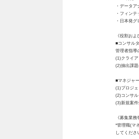
・データア
・フィンテ
・日本発グ
《役割およ
■コンサル
管理者指導
(1)クラ
(2)抽出課
■マネジャ
(1)プロ
(2)コン
(3)新規
《募集業務
*管理職(
してくださ