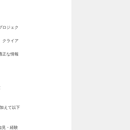
プロジェク
、クライア
適正な情報
験
に加えて以下
の知見・経験