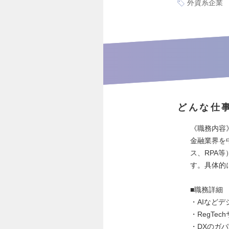
外資系企業
どんな仕
《職務内容
金融業界を
ス、RPA
す。具体的
■職務詳細
・AIなど
・RegTe
・DXのガ