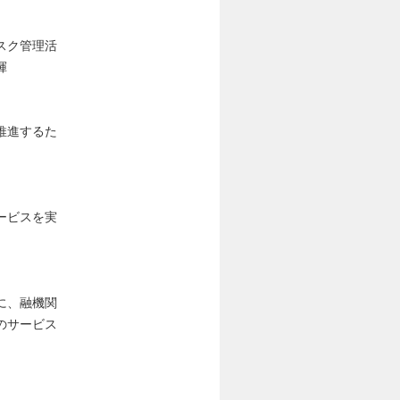
スク管理活
揮
推進するた
ービスを実
に、融機関
のサービス