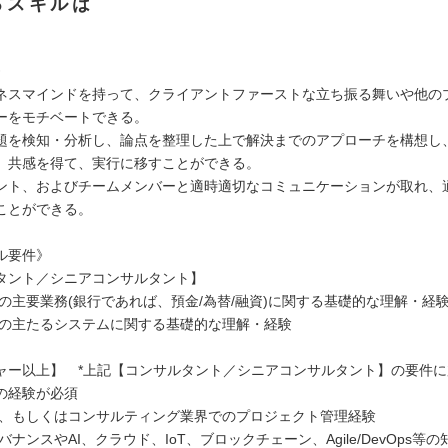
るスキルは
》
ネスマインドを持って、クライアントファーストな立ち振る舞いや他の
ーをモチベートできる。
題を検知・分析し、論点を整理した上で解決までのアプローチを構想し
、共感を得て、実行に移すことができる。
ント、およびチームメンバーと適時適切なコミュニケーションが取れ、
ことができる。
ル要件》
タント／シニアコンサルタント】
関の主要業務(銀行であれば、預金/為替/融資)に関する基礎的な理解・経
機関の主たるシステムに関する基礎的な理解・経験
ャー以上】 *上記【コンサルタント／シニアコンサルタント】の要件
の経験が必須
業界、もしくはコンサルティング業界でのプロジェクト管理経験
ガバナンスやAI、クラウド、IoT、ブロックチェーン、Agile/DevOps等