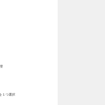
理
を１つ選択