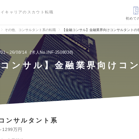
ハイキャリアのスカウト転職
初めて
その他、コンサルタント系の転職
【金融コンサル】金融業界向けコンサルタントの
/01～26/08/14
求人No.INF-2508038
融コンサル】金融業界向けコ
ト
コンサルタント系
～1299万円