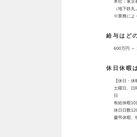
本社：東京都
（地下鉄丸
※業務によ
給与はど
600万円 ～
休日休暇
【休日・
土曜日、日
日
有給休暇10
休日日数12
慶弔休暇、