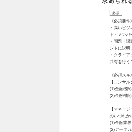
求められ
必須
《必須要件
・高いビジ
ト・メンバ
・問題・課
ントに説明
・クライア
共有を行う
《必須スキ
【コンサル
(1)金融機
(2)金融
【マネージ
のいづれか
(1)金融
(2)データ