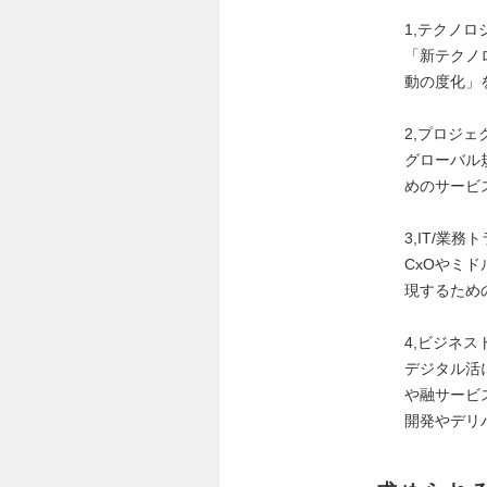
1,テクノロ
「新テクノ
動の度化」
2,プロジ
グローバル
めのサービ
3,IT/業
CxOやミ
現するため
4,ビジネ
デジタル活
や融サービ
開発やデリ