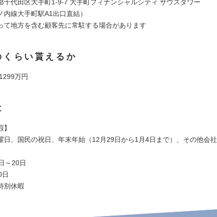
千代田区大手町1-9-7 大手町フィナンシャルシティ サウスタワー
ノ内線大手町駅A1出口直結）
って地方を含む顧客先に常駐する場合があります
のくらい貰えるか
 1299万円
は
休暇】
曜日、国民の祝日、年末年始（12月29日から1月4日まで）、その他会
日～20日
0日
特別休暇