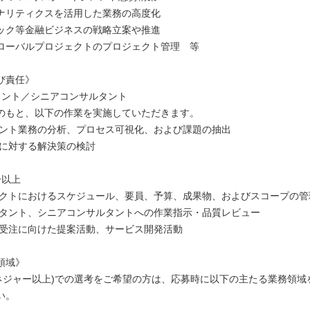
ナリティクスを活用した業務の高度化
ック等金融ビジネスの戦略立案や推進
ローバルプロジェクトのプロジェクト管理 等
び責任》
タント／シニアコンサルタント
のもと、以下の作業を実施していただきます。
イアント業務の分析、プロセス可視化、および課題の抽出
題に対する解決策の検討
ー以上
ジェクトにおけるスケジュール、要員、予算、成果物、およびスコープの管
サルタント、シニアコンサルタントへの作業指示・品質レビュー
案件受注に向けた提案活動、サービス開発活動
領域》
マネジャー以上)での選考をご希望の方は、応募時に以下の主たる業務領域
い。