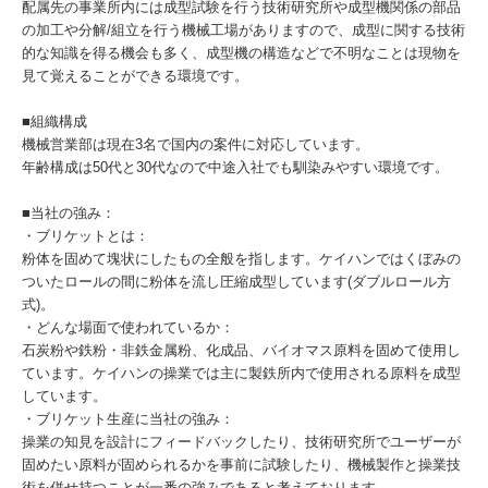
配属先の事業所内には成型試験を行う技術研究所や成型機関係の部品
の加工や分解/組立を行う機械工場がありますので、成型に関する技術
的な知識を得る機会も多く、成型機の構造などで不明なことは現物を
見て覚えることができる環境です。
■組織構成
機械営業部は現在3名で国内の案件に対応しています。
年齢構成は50代と30代なので中途入社でも馴染みやすい環境です。
■当社の強み：
・ブリケットとは：
粉体を固めて塊状にしたもの全般を指します。ケイハンではくぼみの
ついたロールの間に粉体を流し圧縮成型しています(ダブルロール方
式)。
・どんな場面で使われているか：
石炭粉や鉄粉・非鉄金属粉、化成品、バイオマス原料を固めて使用し
ています。ケイハンの操業では主に製鉄所内で使用される原料を成型
しています。
・ブリケット生産に当社の強み：
操業の知見を設計にフィードバックしたり、技術研究所でユーザーが
固めたい原料が固められるかを事前に試験したり、機械製作と操業技
術を併せ持つことが一番の強みであると考えております。