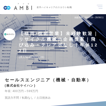
若手ハイキャリアのスカウト転職
掲載期間
26/07/29～26/08/11
【福岡/技術営業】未経験歓迎｜
リサイクル機械の企画提案｜飛
び込み・テレアポなし｜年休12
2日
求人No.PKBGC-001
セールスエンジニア（機械・自動車）
株式会社ケイハン
年収
400万円～599万円
英語力不問
転勤なし
土日祝休み