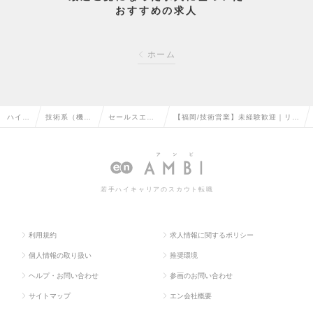
おすすめの求人
ホーム
ハイク
技術系（機
セールスエン
【福岡/技術営業】未経験歓迎｜リサ
ラス求
械・メカト
ジニア（機
イクル機械の企画提案｜飛び込み・
人TO
ロ・自動車）
械・自動車）
テレアポなし｜年休122日の求人情
P
の転職
の転職
報
若手ハイキャリアのスカウト転職
利用規約
求人情報に関するポリシー
個人情報の取り扱い
推奨環境
ヘルプ・お問い合わせ
参画のお問い合わせ
サイトマップ
エン会社概要