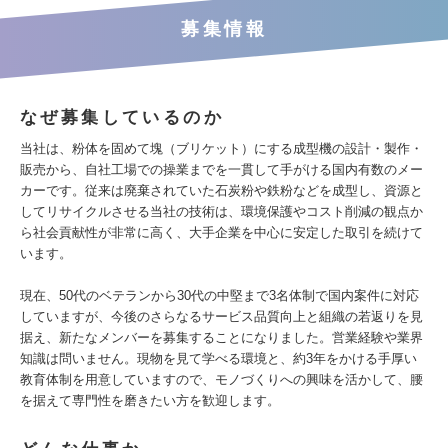
募集情報
なぜ募集しているのか
当社は、粉体を固めて塊（ブリケット）にする成型機の設計・製作・
販売から、自社工場での操業までを一貫して手がける国内有数のメー
カーです。従来は廃棄されていた石炭粉や鉄粉などを成型し、資源と
してリサイクルさせる当社の技術は、環境保護やコスト削減の観点か
ら社会貢献性が非常に高く、大手企業を中心に安定した取引を続けて
います。
現在、50代のベテランから30代の中堅まで3名体制で国内案件に対応
していますが、今後のさらなるサービス品質向上と組織の若返りを見
据え、新たなメンバーを募集することになりました。営業経験や業界
知識は問いません。現物を見て学べる環境と、約3年をかける手厚い
教育体制を用意していますので、モノづくりへの興味を活かして、腰
を据えて専門性を磨きたい方を歓迎します。