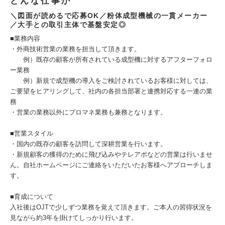
どんな仕事か
＼図面が読めるで応募OK／粉体成型機械の一貫メーカー
／大手との取引主体で基盤安定◎
■業務内容
・外商技術営業の業務を担当して頂きます。
例）既存の顧客が所有されている成型機に対するアフターフォロ
ー業務
例）新規で成型機の導入をご検討されているお客様に対しては、
ご要望をヒアリングして、社内の各担当部署と連携対応する一連の業
務
・営業の業務以外にプロマネ業務も兼務となります。
■営業スタイル
・国内の既存の顧客を訪問して深耕営業を行います。
・新規顧客の獲得のために飛び込みやテレアポなどの営業は行いませ
ん。自社ホームページにご連絡をいただいたお客様へアプローチしま
す。
■育成について
入社後はOJTで少しずつ業務を覚えて頂きます。ご本人の習得状況を
見ながら約3年を掛けてしっかり行います。