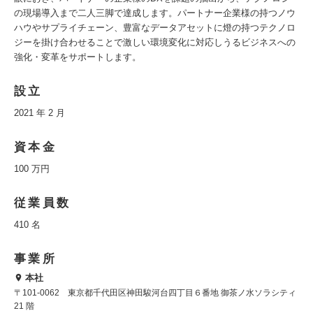
の現場導入まで二人三脚で達成します。パートナー企業様の持つノウ
ハウやサプライチェーン、豊富なデータアセットに燈の持つテクノロ
ジーを掛け合わせることで激しい環境変化に対応しうるビジネスへの
強化・変革をサポートします。
設立
2021 年 2 月
資本金
100 万円
従業員数
410 名
事業所
本社
〒101-0062 東京都千代田区神田駿河台四丁目６番地 御茶ノ水ソラシティ
21 階