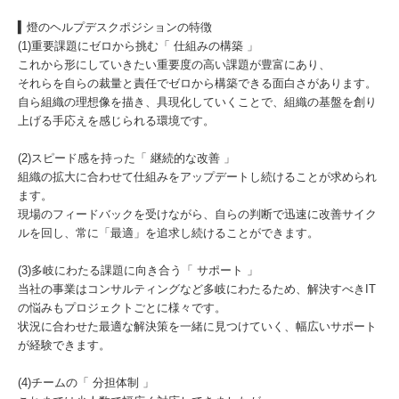
▍燈のヘルプデスクポジションの特徴
(1)重要課題にゼロから挑む「 仕組みの構築 」
これから形にしていきたい重要度の高い課題が豊富にあり、
それらを自らの裁量と責任でゼロから構築できる面白さがあります。
自ら組織の理想像を描き、具現化していくことで、組織の基盤を創り
上げる手応えを感じられる環境です。
(2)スピード感を持った「 継続的な改善 」
組織の拡大に合わせて仕組みをアップデートし続けることが求められ
ます。
現場のフィードバックを受けながら、自らの判断で迅速に改善サイク
ルを回し、常に「最適」を追求し続けることができます。
(3)多岐にわたる課題に向き合う「 サポート 」
当社の事業はコンサルティングなど多岐にわたるため、解決すべきIT
の悩みもプロジェクトごとに様々です。
状況に合わせた最適な解決策を一緒に見つけていく、幅広いサポート
が経験できます。
(4)チームの「 分担体制 」