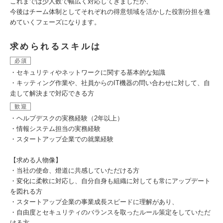
これまでは少人数で幅広く対応してきましたが、
今後はチーム体制としてそれぞれの得意領域を活かした役割分担を進
めていくフェーズになります。
求められるスキルは
必須
・セキュリティやネットワークに関する基本的な知識
・キッティング作業や、社員からのIT機器の問い合わせに対して、自
走して解決まで対応できる方
歓迎
・ヘルプデスクの実務経験（2年以上）
・情報システム担当の実務経験
・スタートアップ企業での就業経験
【求める人物像】
・当社の使命、燈道に共感していただける方
・変化に柔軟に対応し、自分自身も組織に対しても常にアップデート
を図れる方
・スタートアップ企業の事業成長スピードに理解があり、
・自由度とセキュリティのバランスを取ったルール策定をしていただ
ける方