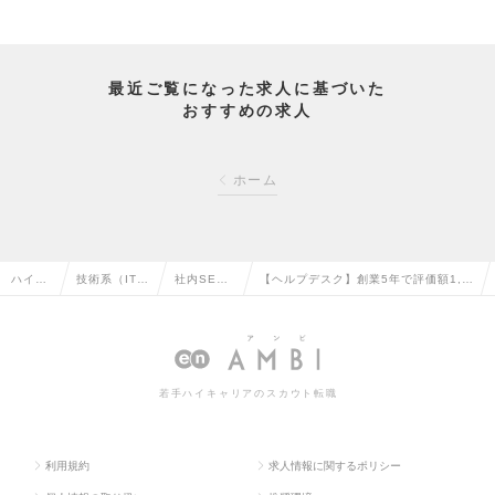
最近ご覧になった求人に基づいた
おすすめの求人
ホーム
ハイク
技術系（IT・
社内SE・
【ヘルプデスク】創業5年で評価額1,0
ラス求
Web・通信
システム管
00億円超／社員数400名超／東大発AI
人TOP
系）の転職
理の転職
スタートアップの求人情報
若手ハイキャリアのスカウト転職
利用規約
求人情報に関するポリシー