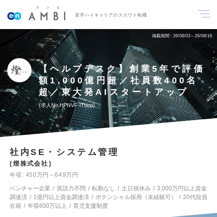
若手ハイキャリアのスカウト転職
掲載期間
26/08/03～26/08/16
【ヘルプデスク】創業5年で評価
額1,000億円超／社員数400名
超／東大発AIスタートアップ
求人No.HPNVF-ITdep
社内SE・システム管理
燈株式会社
年収
450万円～649万円
ベンチャー企業
英語力不問
転勤なし
土日祝休み
3,000万円以上資金
調達済
1億円以上資金調達済
ポテンシャル採用（未経験可）
20代役員
在籍
年収600万以上
育児支援制度