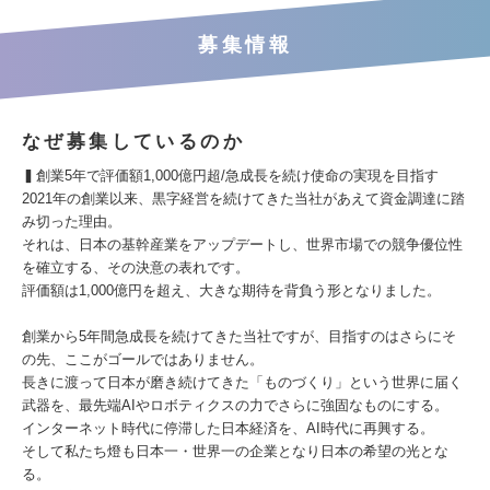
募集情報
なぜ募集しているのか
▍創業5年で評価額1,000億円超/急成長を続け使命の実現を目指す
2021年の創業以来、黒字経営を続けてきた当社があえて資金調達に踏
み切った理由。
それは、日本の基幹産業をアップデートし、世界市場での競争優位性
を確立する、その決意の表れです。
評価額は1,000億円を超え、大きな期待を背負う形となりました。
創業から5年間急成長を続けてきた当社ですが、目指すのはさらにそ
の先、ここがゴールではありません。
長きに渡って日本が磨き続けてきた「ものづくり」という世界に届く
武器を、最先端AIやロボティクスの力でさらに強固なものにする。
インターネット時代に停滞した日本経済を、AI時代に再興する。
そして私たち燈も日本一・世界一の企業となり日本の希望の光とな
る。