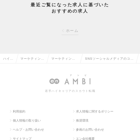
最近ご覧になった求人に基づいた
おすすめの求人
ホーム
ハイク
マーケティン
マーケティング
SNSソーシャルメディアのコミ
ラス求
グ・販促企画・
プランナー・We
ュニケーションプランナー（メ
人TO
商品開発系の転
bプランナーの転
ンバー・リーダー）の求人情報
P
職
職
若手ハイキャリアのスカウト転職
利用規約
求人情報に関するポリシー
個人情報の取り扱い
推奨環境
ヘルプ・お問い合わせ
参画のお問い合わせ
サイトマップ
エン会社概要