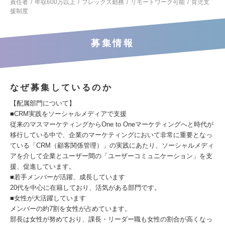
責任者
年収600万以上
フレックス勤務
リモートワーク可能
育児支
援制度
募集情報
なぜ募集しているのか
【配属部門について】
■CRM実践をソーシャルメディアで支援
従来のマスマーケティングからOne to Oneマーケティングへと時代が
移行している中で、企業のマーケティングにおいて非常に重要となっ
ている「CRM（顧客関係管理）」の実践にあたり、ソーシャルメディ
アを介して企業とユーザー間の「ユーザーコミュニケーション」を支
援、促進しています。
■若手メンバーが活躍、成長しています
20代を中心に在籍しており、活気がある部門です。
■女性が大活躍しています
メンバーの約7割を女性が占めています。
部長は女性が努めており、課長・リーダー職も女性の割合が高くなっ