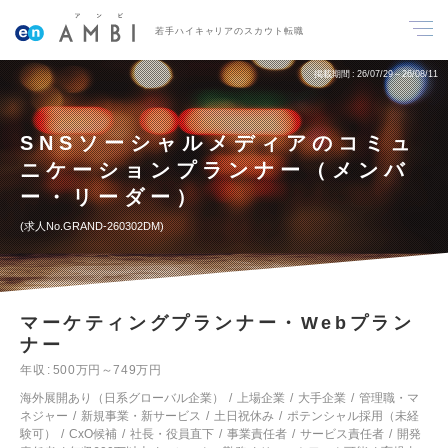
若手ハイキャリアのスカウト転職
掲載期間
26/07/29～26/08/11
SNSソーシャルメディアのコミュ
ニケーションプランナー（メンバ
ー・リーダー）
求人No.GRAND-260302DM
マーケティングプランナー・Webプラン
ナー
年収
500万円～749万円
海外展開あり（日系グローバル企業）
上場企業
大手企業
管理職・マ
ネジャー
新規事業・新サービス
土日祝休み
ポテンシャル採用（未経
験可）
CxO候補
社長・役員直下
事業責任者
サービス責任者
開発