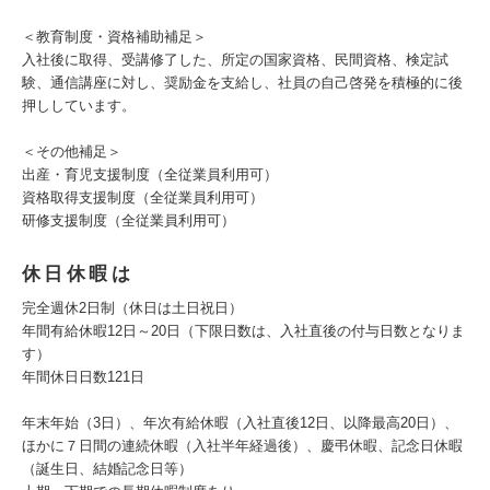
＜教育制度・資格補助補足＞
入社後に取得、受講修了した、所定の国家資格、民間資格、検定試
験、通信講座に対し、奨励金を支給し、社員の自己啓発を積極的に後
押ししています。
＜その他補足＞
出産・育児支援制度（全従業員利用可）
資格取得支援制度（全従業員利用可）
研修支援制度（全従業員利用可）
休日休暇は
完全週休2日制（休日は土日祝日）
年間有給休暇12日～20日（下限日数は、入社直後の付与日数となりま
す）
年間休日日数121日
年末年始（3日）、年次有給休暇（入社直後12日、以降最高20日）、
ほかに７日間の連続休暇（入社半年経過後）、慶弔休暇、記念日休暇
（誕生日、結婚記念日等）