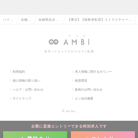
ハイク
金融系
金融商品企
【東京】【経験者歓迎】ストラクチャード
ラス求
専門職
画・ストラク
ファイナンス担当／年間休日120日程／キ
人TOP
の転職
チャードの転
ャリア採用者活躍中の求人情報
職
若手ハイキャリアのスカウト転職
利用規約
求人情報に関するポリシー
個人情報の取り扱い
推奨環境
ヘルプ・お問い合わせ
参画のお問い合わせ
サイトマップ
エン会社概要
©
en Inc.
企業に直接エントリーできる特別求人です