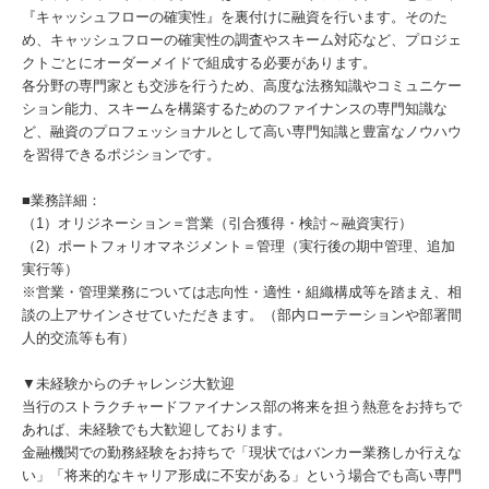
『キャッシュフローの確実性』を裏付けに融資を行います。そのた
め、キャッシュフローの確実性の調査やスキーム対応など、プロジェ
クトごとにオーダーメイドで組成する必要があります。
各分野の専門家とも交渉を行うため、高度な法務知識やコミュニケー
ション能力、スキームを構築するためのファイナンスの専門知識な
ど、融資のプロフェッショナルとして高い専門知識と豊富なノウハウ
を習得できるポジションです。
■業務詳細：
（1）オリジネーション＝営業（引合獲得・検討～融資実行）
（2）ポートフォリオマネジメント＝管理（実行後の期中管理、追加
実行等）
※営業・管理業務については志向性・適性・組織構成等を踏まえ、相
談の上アサインさせていただきます。（部内ローテーションや部署間
人的交流等も有）
▼未経験からのチャレンジ大歓迎
当行のストラクチャードファイナンス部の将来を担う熱意をお持ちで
あれば、未経験でも大歓迎しております。
金融機関での勤務経験をお持ちで「現状ではバンカー業務しか行えな
い」「将来的なキャリア形成に不安がある」という場合でも高い専門