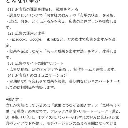
どんな仕事か
（1）お客様の課題を理解し、戦略を考える
・調査やヒアリングで「お客様の強み」や「市場の状況」を分析。
・誰に、何を、どう伝えるかを考え、広告の全体プランを提案しま
す。
（2）広告の運用と改善
・Facebook、Google、TikTokなど、どの媒体で広告を出すかを決
定。
・効果を確認しながら「もっと成果を出す方法」を考え、改善しま
す。
（3）広告やサイトの制作サポート
・広告や動画、LPのアイデアを企画し、制作チームと連携します。
（4）お客様とのコミュニケーション
・定期的な打ち合わせで成果を報告。長期的なビジネスパートナーと
しての信頼関係を構築します。
■働き方：
当社が大切にしているのは「成果につながる働き方」と「気持ちよく
働ける環境」の両立です。フレックス制度×リモートーワーク（週2，
3）を取りり入れ、オフィスはメンバーそれぞれの好みに合わせた家
具やレイアウトを整え、モチベーションの高まる空間になっていま