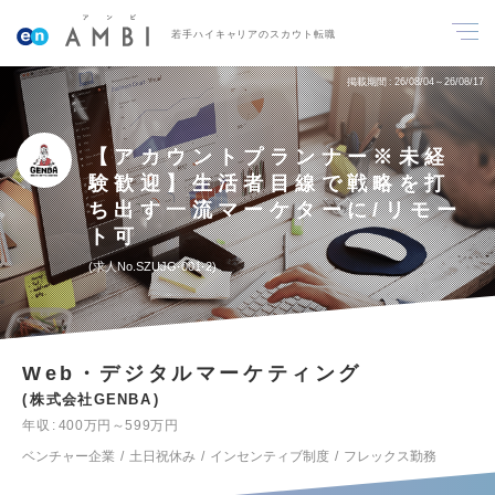
若手ハイキャリアのスカウト転職
掲載期間
26/08/04～26/08/17
【アカウントプランナー※未経
験歓迎】生活者目線で戦略を打
ち出す一流マーケターに/リモー
ト可
求人No.SZUJG-001-2
Web・デジタルマーケティング
株式会社GENBA
年収
400万円～599万円
ベンチャー企業
土日祝休み
インセンティブ制度
フレックス勤務