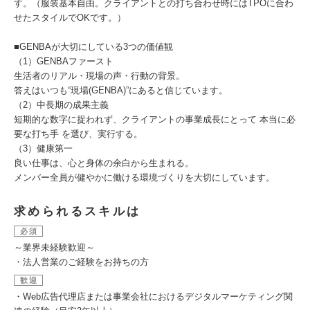
す。（服装基本自由。クライアントとの打ち合わせ時にはTPOに合わ
せたスタイルでOKです。）
■GENBAが大切にしている3つの価値観
（1）GENBAファースト
生活者のリアル・現場の声・行動の背景。
答えはいつも“現場(GENBA)”にあると信じています。
（2）中長期の成果主義
短期的な数字に捉われず、クライアントの事業成長にとって 本当に必
要な打ち手 を選び、実行する。
（3）健康第一
良い仕事は、心と身体の余白から生まれる。
メンバー全員が健やかに働ける環境づくりを大切にしています。
求められるスキルは
必須
～業界未経験歓迎～
・法人営業のご経験をお持ちの方
歓迎
・Web広告代理店または事業会社におけるデジタルマーケティング関