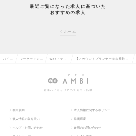
最近ご覧になった求人に基づいた
おすすめの求人
ホーム
ハイク
マーケティン
Web・デジ
【アカウントプランナー※未経験歓
ラス求
グ・販促企画・
タルマーケ
迎】生活者目線で戦略を打ち出す一
人TO
商品開発系の転
ティングの
流マーケターに/リモート可の求人情
P
職
転職
報
若手ハイキャリアのスカウト転職
利用規約
求人情報に関するポリシー
個人情報の取り扱い
推奨環境
ヘルプ・お問い合わせ
参画のお問い合わせ