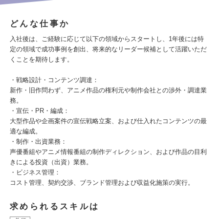
どんな仕事か
入社後は、ご経験に応じて以下の領域からスタートし、1年後には特
定の領域で成功事例を創出、将来的なリーダー候補として活躍いただ
くことを期待します。
・戦略設計・コンテンツ調達：
新作・旧作問わず、アニメ作品の権利元や制作会社との渉外・調達業
務。
・宣伝・PR・編成：
大型作品や企画案件の宣伝戦略立案、および仕入れたコンテンツの最
適な編成。
・制作・出資業務：
声優番組やアニメ情報番組の制作ディレクション、および作品の目利
きによる投資（出資）業務。
・ビジネス管理：
コスト管理、契約交渉、ブランド管理および収益化施策の実行。
求められるスキルは