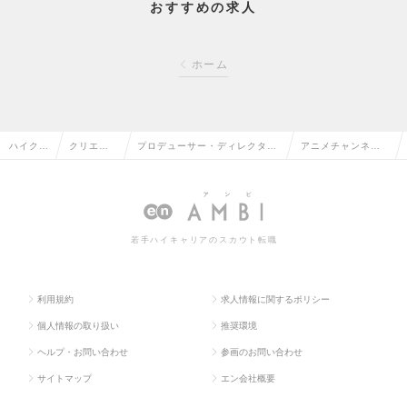
おすすめの求人
ホーム
ハイクラ
クリエイ
プロデューサー・ディレクター
アニメチャンネル
ス求人T
ティブ系
（Web・モバイル・ゲーム関
プロデューサーの
OP
の転職
連）の転職
求人情報
若手ハイキャリアのスカウト転職
利用規約
求人情報に関するポリシー
個人情報の取り扱い
推奨環境
ヘルプ・お問い合わせ
参画のお問い合わせ
サイトマップ
エン会社概要