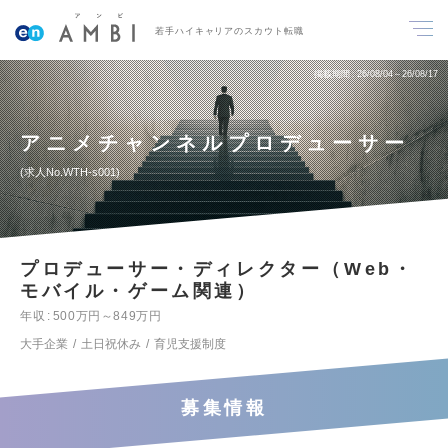
若手ハイキャリアのスカウト転職
掲載期間
26/08/04～26/08/17
アニメチャンネルプロデューサー
求人No.WTH-s001
プロデューサー・ディレクター（Web・
モバイル・ゲーム関連）
年収
500万円～849万円
大手企業
土日祝休み
育児支援制度
募集情報