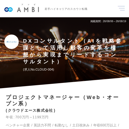
若手ハイキャリアのスカウト転職
掲載期間
26/08/06～26/08/19
DXコンサルタント（AIを戦略参
謀として活用し顧客の変革を構
想から実現までリードするコン
サルタント）
求人No.CLOUD-004
プロジェクトマネージャー（Web・オー
プン系）
クラウドエース株式会社
年収
700万円～1199万円
ベンチャー企業
英語力不問
転勤なし
土日祝休み
年収600万以上