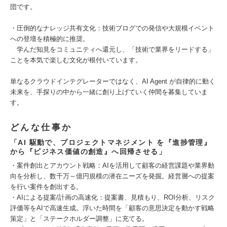
団です。
・圧倒的なナレッジ共有文化：技術ブログでの発信や大規模イベント
への登壇を積極的に推奨。
学んだ知見をコミュニティへ還元し、「技術で業界をリードする」
ことを本気で楽しむ文化が根付いています。
単なるクラウドインテグレーターではなく、AI Agent が自律的に動く
未来を、手探りの中から一緒に創り上げていく仲間を募集していま
す。
どんな仕事か
「AI 駆動で、プロジェクトマネジメント を『進捗管理』
から『ビジネス価値の創造』へ回帰させる」
・案件創出とアカウント戦略：AIを活用して顧客の経営課題や業界動
向を分析し、数千万～億円規模の潜在ニーズを発掘。経営層への提案
を行い案件を創出する。
・AIによる提案/計画の高速化：提案書、見積もり、ROI分析、リスク
評価等をAIで高速生成。浮いた時間を「顧客の意思決定を動かす戦略
策定」と「ステークホルダー調整」に充てる。