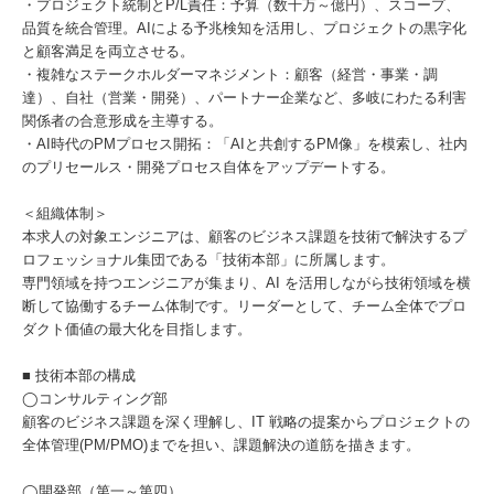
・プロジェクト統制とP/L責任：予算（数千万～億円）、スコープ、
品質を統合管理。AIによる予兆検知を活用し、プロジェクトの黒字化
と顧客満足を両立させる。
・複雑なステークホルダーマネジメント：顧客（経営・事業・調
達）、自社（営業・開発）、パートナー企業など、多岐にわたる利害
関係者の合意形成を主導する。
・AI時代のPMプロセス開拓：「AIと共創するPM像」を模索し、社内
のプリセールス・開発プロセス自体をアップデートする。
＜組織体制＞
本求人の対象エンジニアは、顧客のビジネス課題を技術で解決するプ
ロフェッショナル集団である「技術本部」に所属します。
専門領域を持つエンジニアが集まり、AI を活用しながら技術領域を横
断して協働するチーム体制です。リーダーとして、チーム全体でプロ
ダクト価値の最大化を目指します。
■ 技術本部の構成
◯コンサルティング部
顧客のビジネス課題を深く理解し、IT 戦略の提案からプロジェクトの
全体管理(PM/PMO)までを担い、課題解決の道筋を描きます。
◯開発部（第一～第四）