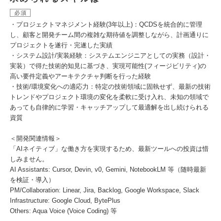
必須
・プロジェクトマネジメント経験(3年以上)：QCDSを統合的に管理
し、顧客と開発チーム間の複雑な期待値を調整しながら、計画通りに
プロジェクトを遂行・完遂した実績
・システム設計/実装経験：システムエンジニアとしての実務（設計・
実装）で得た技術的知見に基づき、実現可能性(フィージビリティ)の
高い要件定義やアーキテクチャ判断を行った経験
・技術/環境変化への適応力：特定の技術領域に固執せず、最新の技術
トレンドやプロジェクト環境の変化を柔軟に受け入れ、未知の領域で
あっても自律的に学習・キャッチアップして最適解を出し続けられる
資質
＜開発関連情報＞
「AIネイティブ」な働き方を実現するため、最新ツールへの投資は惜
しみません。
AI Assistants: Cursor, Devin, v0, Gemini, NotebookLM 等（随時最新
を検証・導入）
PM/Collaboration: Linear, Jira, Backlog, Google Workspace, Slack
Infrastructure: Google Cloud, BytePlus
Others: Aqua Voice (Voice Coding) 等