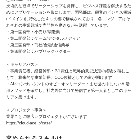
技術的な観点でリーダーシップを発揮し、ビジネス課題を解決するた
めにアプリケーションを形にします。開発部は、顧客のビジネス領域
(ドメイン)に特化した 4 つの部で構成されており、各エンジニアはそ
れぞれの事業領域で専門性を磨きながら活躍しています。
・第一開発部：小売り/製造業
・第二開発部：ゲーム/デジタルメディア
・第三開発部：商社/金融/通信業界
・第四開発部：パブリックセクター
＜キャリアパス＞
・事業責任者、経営幹部：P/L責任と戦略的意思決定の経験を積むこ
とで、将来的な事業部長、COO候補としての道が開けます
・AI×コンサルタントのオピニオンリーダー：まだ世の中にないAI活
用メソッドを確立し、社内外に向けて発信する第一人者としてのキャ
リアを築けます。
＜プロジェクト事例＞
業界ごとに幅広いプロジェクトがございます
https://cloud-ace.jp/case/
求められるスキルは