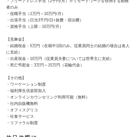
・フリーアドレス手当（2千円/月）※リモートワークを併用する勤務
者のみ
・役職手当（1万円～10万円/月）
・出張手当（日当3千円/日+旅費・宿泊費）
・資格手当（上限：10万円/月）
【見舞金】
・結婚祝金：5万円（在籍中1回のみ。従業員同士の結婚の場合は各人
に支給）
・出産祝金：10万円（従業員夫妻については世帯主に支給）
・死亡弔慰金：3万円～15万円（花輪代金）
【その他】
・ワーケーション制度
・福利厚生倶楽部加入
・オンラインカウンセリング利用可能（無料）
・社内自販機無料
・オフィスグリコ
・社食サービス
・リファラル制度