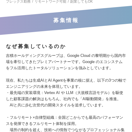
フレックス勤務
リモートワーク可能
副業してもOK
募集情報
なぜ募集しているのか
吉積ホールディングスグループは、Google Cloud の黎明期から国内市
場を牽引してきたプレミアパートナーです。Google のエコシステム
をフル活用したトータルソリューションを強みとしています。
現在、私たちは生成AIとAI Agentを事業の核に据え、以下の3つの軸で
エンジニアリングの未来を体現しています。
・最先端の実装環境：Vertex AI や LLM（大規模言語モデル）を駆使
した顧客課題の解決はもちろん、社内でも「AI駆動開発」を推進。
AIと共に歩む次世代の開発スタイルを追求しています。
・フルリモート×自律型組織：全国どこからでも最高のパフォーマン
スを発揮できるフルリモート体制を採用。
場所の制約を超え、技術への情熱でつながるプロフェッショナル集