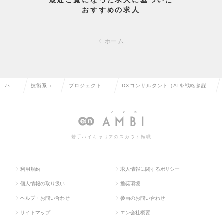
最近ご覧になった求人に基づいた
おすすめの求人
ホーム
ハイ
技術系（I
プロジェクトマ
DXコンサルタント（AIを戦略参謀と
クラ
T・Web・
ネージャー（We
して活用し顧客の変革を構想から実
ス求
通信系）の
b・オープン系）
現までリードするコンサルタント）
人TO
転職
の転職
の求人情報
若手ハイキャリアのスカウト転職
P
利用規約
求人情報に関するポリシー
個人情報の取り扱い
推奨環境
ヘルプ・お問い合わせ
参画のお問い合わせ
サイトマップ
エン会社概要