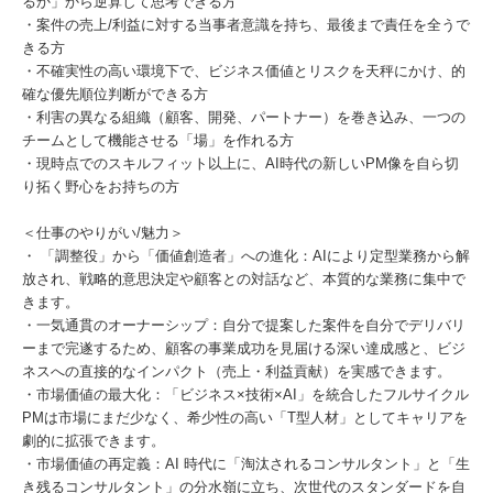
るか」から逆算して思考できる方
・案件の売上/利益に対する当事者意識を持ち、最後まで責任を全うで
きる方
・不確実性の高い環境下で、ビジネス価値とリスクを天秤にかけ、的
確な優先順位判断ができる方
・利害の異なる組織（顧客、開発、パートナー）を巻き込み、一つの
チームとして機能させる「場」を作れる方
・現時点でのスキルフィット以上に、AI時代の新しいPM像を自ら切
り拓く野心をお持ちの方
＜仕事のやりがい/魅力＞
・ 「調整役」から「価値創造者」への進化：AIにより定型業務から解
放され、戦略的意思決定や顧客との対話など、本質的な業務に集中で
きます。
・一気通貫のオーナーシップ：自分で提案した案件を自分でデリバリ
ーまで完遂するため、顧客の事業成功を見届ける深い達成感と、ビジ
ネスへの直接的なインパクト（売上・利益貢献）を実感できます。
・市場価値の最大化：「ビジネス×技術×AI」を統合したフルサイクル
PMは市場にまだ少なく、希少性の高い「T型人材」としてキャリアを
劇的に拡張できます。
・市場価値の再定義：AI 時代に「淘汰されるコンサルタント」と「生
き残るコンサルタント」の分水嶺に立ち、次世代のスタンダードを自