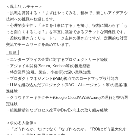
＜風土/カルチャー＞
・挑戦を賞賛する：「まずはやってみる」精神で、新しいアイデアや
技術への挑戦を歓迎します。
・心理的安全性：「正直を仕事にする」を掲げ、役割に関わらず「も
っと面白くするには？」を率直に議論できるフラットな関係性です。
・柔軟な働き方：リモートワーク主体の働き方ですが、定期的な対面
交流でチームワークを高めています。
歓迎
・エンタープライズ企業に対するプロジェクトリード経験
・アジャイル開発(Scrum, Kanban等)の推進経験
・特定業界(金融、製造、小売等)の深い業務知識
・プロダクトマネジメント(PdM)視点でのロードマップ設計能力
・LLMを組み込んだプロジェクト(RAG、AIエージェント等)の提案/推
進経験
・クラウドアーキテクチャ(Google Cloud/AWS/Azure)の理解と技術選
定経験
・組織横断的なプロセス改革やDevEx向上の取り組み経験
＜求める人物像＞
・「どう作るか」だけでなく「なぜ作るのか」「ROIはどう最大化す