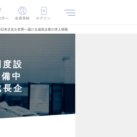
の方へ
会員登録
ログイン
の日本文化を世界へ届ける成長企業の求人情報
制度設
準備中
成長企