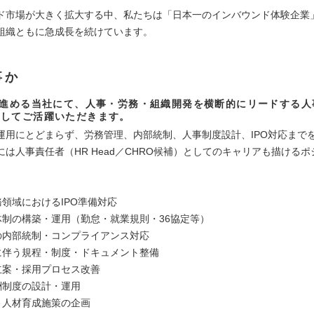
ド市場が大きく拡大する中、私たちは「日本一のインバウンド体験企業
組織ともに急成長を続けています。
事か
を進める当社にて、人事・労務・組織開発を横断的にリードする人
としてご活躍いただきます。
運用にとどまらず、労務管理、内部統制、人事制度設計、IPO対応まで
には人事責任者（HR Head／CHRO候補）としてのキャリアも描ける
務領域におけるIPO準備対応
理体制の構築・運用（勤怠・就業規則・36協定等）
連の内部統制・コンプライアンス対応
備に伴う規程・制度・ドキュメント整備
略立案・採用プロセス改善
報酬制度の設計・運用
発・人材育成施策の企画