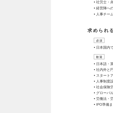
• 社労士
• 経営陣
• 人事チ
求められ
必須
• 日本国
歓迎
• 日本語
• 社内外
• スター
• 人事制
• 社会保
• グロー
• 労働法
• IPO準