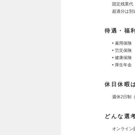
固定残業代（
超過分は別
待遇・福
• 雇用保険
• 労災保険
• 健康保険
• 厚生年金
休日休暇
週休2日制
どんな選
オンライン