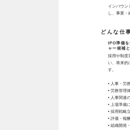
インバウン
し、事業・
どんな仕
IPO準備
ャー候補
採用や制度
い、将来的
す。
• 人事・労
• 労務管
• 人事関
• 上場準
• 採用戦
• 評価・
• 組織開