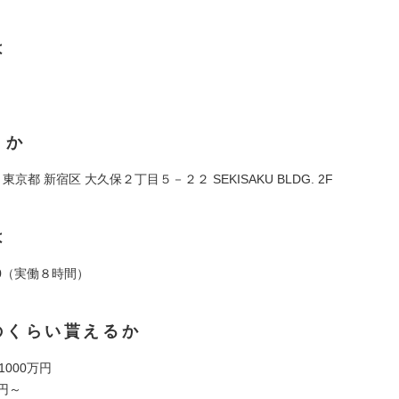
は
くか
72 東京都 新宿区 大久保２丁目５－２２ SEKISAKU BLDG. 2F
は
:00（実働８時間）
のくらい貰えるか
 1000万円
円～