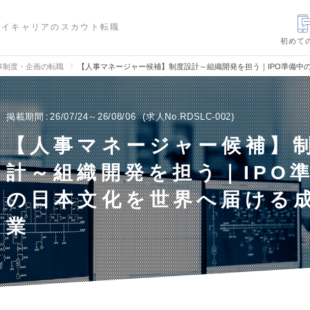
ハイキャリアのスカウト転職
初めて
事制度・企画の転職
【人事マネージャー候補】制度設計～組織開発を担う｜IPO準備中
掲載期間
26/07/24～26/08/06
求人No.RDSLC-002
【人事マネージャー候補】
計～組織開発を担う｜IPO
の日本文化を世界へ届ける
業