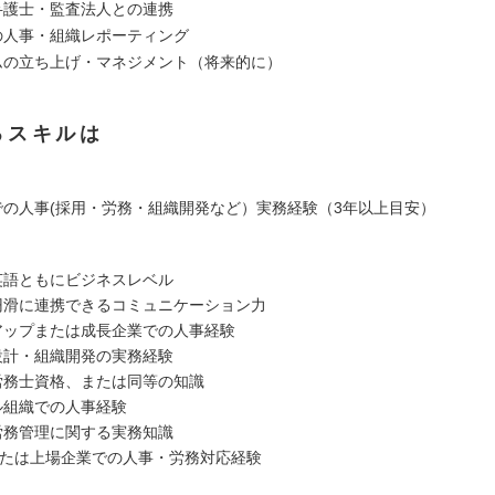
・弁護士・監査法人との連携
への人事・組織レポーティング
ームの立ち上げ・マネジメント（将来的に）
るスキルは
内での人事(採用・労務・組織開発など）実務経験（3年以上目安）
・英語ともにビジネスレベル
と円滑に連携できるコミュニケーション力
トアップまたは成長企業での人事経験
度設計・組織開発の実務経験
険労務士資格、または同等の知識
バル組織での人事経験
・労務管理に関する実務知識
備または上場企業での人事・労務対応経験