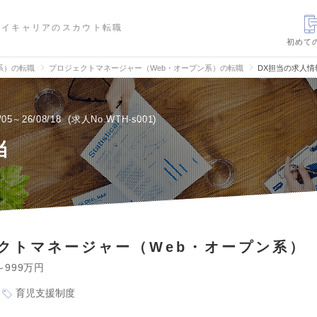
ハイキャリアのスカウト転職
初めて
信系）の転職
プロジェクトマネージャー（Web・オープン系）の転職
DX担当の求人情
/05～26/08/18
求人No.WTH-s001
当
クトマネージャー（Web・オープン系）
～999万円
育児支援制度