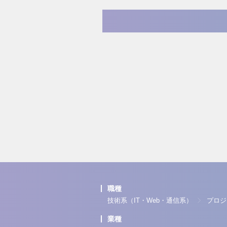
職種
技術系（IT・Web・通信系）
プロジ
業種