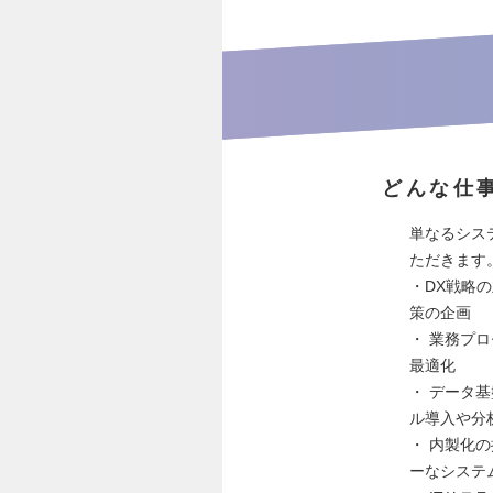
どんな仕
単なるシス
ただきます
・DX戦略
策の企画
・ 業務プロ
最適化
・ データ
ル導入や分
・ 内製化の
ーなシステ