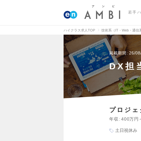
若手
ハイクラス求人TOP
技術系（IT・Web・通
掲載期間
26/08
DX担
プロジェ
年収
400万円
土日祝休み