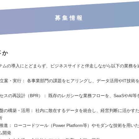
募集情報
事か
テムの導入にとどまらず、ビジネスサイドと伴走しながら以下の業務を
。
の立案・実行： 各事業部門の課題をヒアリングし、データ活用やIT技術
セスの再設計（BPR）： 既存のレガシーな業務フローを、SaaSやAI
基盤の構築・活用： 社内に散在するデータを統合し、経営判断に活かすた
析
推進： ローコードツール（Power Platform等）やモダンな技術を用
ム開発