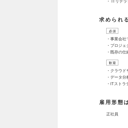
・ ITリ
求められ
必須
・事業会社
・プロジェ
・既存の仕
歓迎
・クラウドサ
・データ分析
・ITスト
雇用形態
正社員