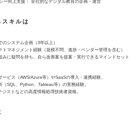
テラシー向上支援： 全社的なデジタル教育の企画・運営
るスキルは
でのシステム企画（3年以上）
クトマネジメント経験（規模不問、進捗・ベンダー管理を含む）
組みに疑問を持ち、自ら改善案を提案・実行できるマインドセット
ービス（AWS/Azure等）やSaaSの導入・連携経験。
（SQL、Python、Tableau等）の実務経験。
ラテジストなどの高度情報処理技術者資格。
は