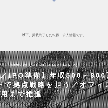
以下、掲載終了した転職・求人情報です。
/23～26/08/05
求人No.EGFFF-456654756437675
／IPO準備】年収500～80
下で拠点戦略を担う／オフィ
運用まで推進