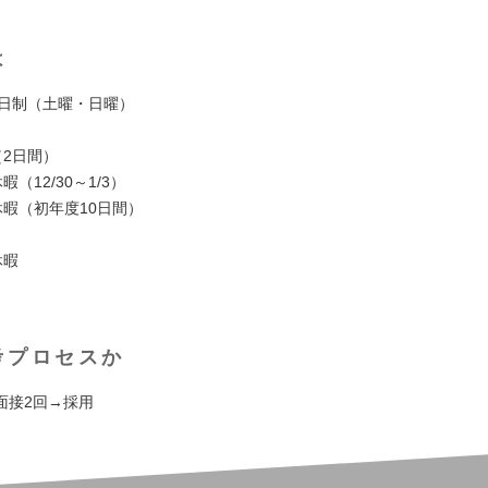
は
2日制（土曜・日曜）
（2日間）
暇（12/30～1/3）
休暇（初年度10日間）
休暇
考プロセスか
面接2回→採用