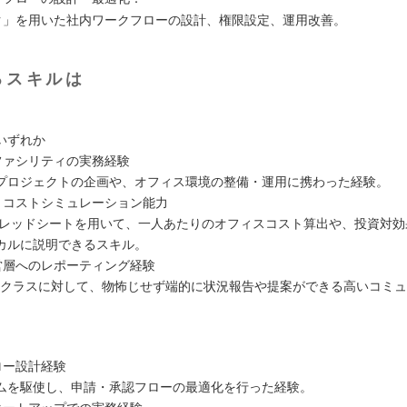
ラク」を用いた社内ワークフローの設計、権限設定、運用改善。
るスキルは
いずれか
スファシリティの実務経験
プロジェクトの企画や、オフィス環境の整備・運用に携わった経験。
理・コストシミュレーション能力
eスプレッドシートを用いて、一人あたりのオフィスコスト算出や、投資対
カルに説明できるスキル。
経営層へのレポーティング経験
OOクラスに対して、物怖じせず端的に状況報告や提案ができる高いコミ
ロー設計経験
ムを駆使し、申請・承認フローの最適化を行った経験。