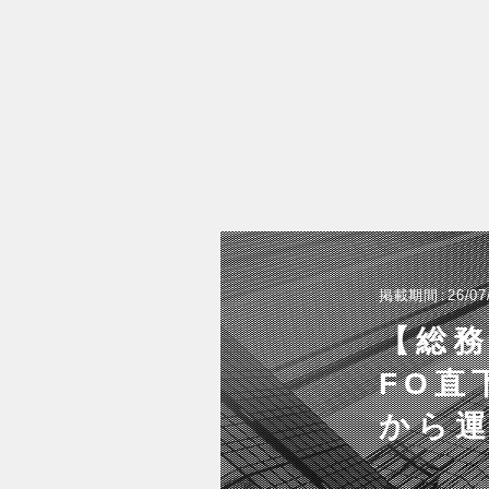
掲載期間
26/07
【総務
FO直
から