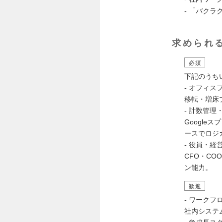
- 「バク
求められ
必須
下記のうち
- オフィ
移転・増床
- 計数管
Googl
ースでロジ
- 役員・
CFO・C
ン能力。
歓迎
- ワークフ
社内システ