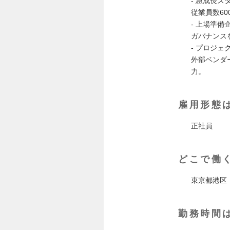
- 急成長
従業員数6
- 上場準備
ガバナンス
- プロジ
外部ベンダ
力。
雇用形態
正社員
どこで働
東京都港区
勤務時間