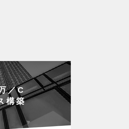
0万／C
ス構築