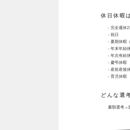
休日休暇
- 完全週休
- 祝日
- 夏期休暇
- 年末年始休
- 年次有給
- 慶弔休暇
- 産前産後
- 育児休暇
どんな選
書類選考→