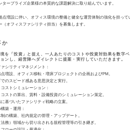
ンタープライズ企業様の本質的な課題解決に取り組んでいます。
拠点増設に伴い、オフィス環境の整備と健全な運営体制の強化を担って
ー（オフィスファシリティ担当）を募集します。
事か
環境を「投資」と捉え、一人あたりのコストや投資対効果を数字ベ
ションし、経営陣へダイレクトに提案・実行していただきます。
スファシリティマネジメント：
の拠点増設、オフィス移転・増床プロジェクトの企画およびPM。
直下でのスピード感ある意思決定と実行。
理・コストシミュレーション：
たりコストの算出、賃料・設備投資のシミュレーション策定。
根拠に基づいたファシリティ戦略の立案。
の構築・運用：
理体制の構築、社内規定の管理・アップデート。
ル（法務）領域から切り出される規程管理等の引き継ぎ。
ークフローの設計・最適化：