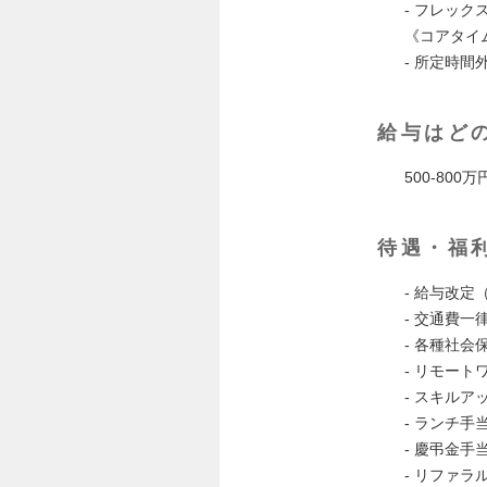
- フレック
《コアタイム
- 所定時間
給与はど
500-800万
待遇・福
- 給与改定
- 交通費一
- 各種社会
- リモート
- スキルア
- ランチ手
- 慶弔金手
- リファラ