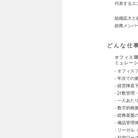
代表するエ
組織拡大と
総務メンバ
どんな仕
オフィス
ミュレー
- オフィ
- 年次で
- 経営陣
- 計数管
- 一人あ
- 数字的
- 総務基盤
- 備品管
- リーガ
- 社内ワ