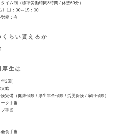
スタイム制（標準労働時間8時間 / 休憩60分）
》11：00～15：00
外労働：有
のくらい貰えるか
円
利厚生は
（年2回）
律支給
保険完備（健康保険 / 厚生年金保険 / 労災保険 / 雇用保険）
ワーク手当
ップ手当
当
当
ル会食手当