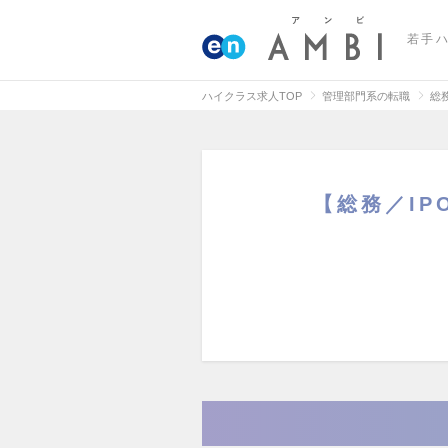
若手
ハイクラス求人TOP
管理部門系の転職
総
【総務／IP