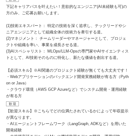
下記キャリアパスを叶えたい！意欲的なエンジニア(AI未経験も可)の
方のみ、ご応募お願いします。
(1)技術エキスパート： 特定の技術を深く追求し、テックリードやシ
ニアエンジニアとして組織全体の技術力を牽引する道。
(2)マネジメント： チームリーダーやマネージャーとして、プロジェ
クトや組織を率い、事業を成長させる道。
(3)AIスペシャリスト： MLOps/LLM-Opsの専門家やAIサイエンティス
トとして、AI技術そのものに特化し、新たな価値を創出する道。
【必須スキル】※AI関連のプロジェクト経験が無くても大丈夫です！
・Webアプリケーションのバックエンド開発実務経験が有る方（Pyth
on or Java）
・クラウド環境（AWS GCP Azureなど）でシステム開発・運用経験
が有る方
歓迎
【歓迎スキル】※こちらでどの位満たされているかによって年収提示
が異なります。
・AIエージェントフレームワーク（LangGraph, ADKなど）を用いた
開発経験