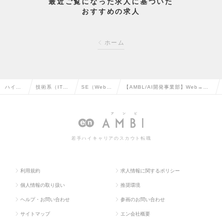
最近ご覧になった求人に基づいた
おすすめの求人
ホーム
ハイク
技術系（IT・
SE（Web・
【AMBL/AI開発事業部】Web→AI
ラス求
Web・通信
オープン
にチャレンジしたい方向け_ポテン
人TOP
系）の転職
系）の転職
シャル枠の求人情報
若手ハイキャリアのスカウト転職
利用規約
求人情報に関するポリシー
個人情報の取り扱い
推奨環境
ヘルプ・お問い合わせ
参画のお問い合わせ
サイトマップ
エン会社概要