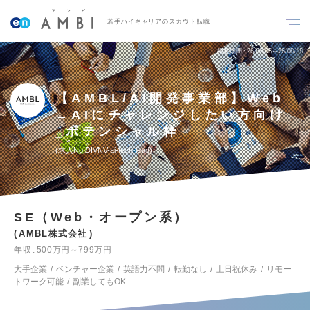
若手ハイキャリアのスカウト転職
掲載期間
26/08/05～26/08/18
【AMBL/AI開発事業部】Web
→AIにチャレンジしたい方向け
_ポテンシャル枠
求人No.DIVNV-ai-tech-lead
SE（Web・オープン系）
AMBL株式会社
年収
500万円～799万円
大手企業
ベンチャー企業
英語力不問
転勤なし
土日祝休み
リモー
トワーク可能
副業してもOK