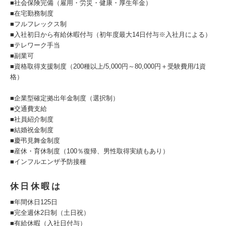
■社会保険完備（雇用・労災・健康・厚生年金）
■在宅勤務制度
■フルフレックス制
■入社初日から有給休暇付与（初年度最大14日付与※入社月による）
■テレワーク手当
■副業可
■資格取得支援制度（200種以上/5,000円～80,000円＋受験費用/1資
格）
■企業型確定拠出年金制度（選択制）
■交通費支給
■社員紹介制度
■結婚祝金制度
■慶弔見舞金制度
■産休・育休制度（100％復帰、男性取得実績もあり）
■インフルエンザ予防接種
休日休暇は
■年間休日125日
■完全週休2日制（土日祝）
■有給休暇（入社日付与）