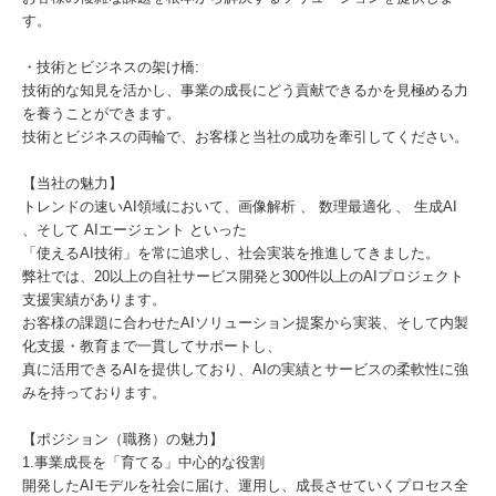
す。
・技術とビジネスの架け橋:
技術的な知見を活かし、事業の成長にどう貢献できるかを見極める力
を養うことができます。
技術とビジネスの両輪で、お客様と当社の成功を牽引してください。
【当社の魅力】
トレンドの速いAI領域において、画像解析 、 数理最適化 、 生成AI
、そして AIエージェント といった
「使えるAI技術」を常に追求し、社会実装を推進してきました。
弊社では、20以上の自社サービス開発と300件以上のAIプロジェクト
支援実績があります。
お客様の課題に合わせたAIソリューション提案から実装、そして内製
化支援・教育まで一貫してサポートし、
真に活用できるAIを提供しており、AIの実績とサービスの柔軟性に強
みを持っております。
【ポジション（職務）の魅力】
1.事業成長を「育てる」中心的な役割
開発したAIモデルを社会に届け、運用し、成長させていくプロセス全