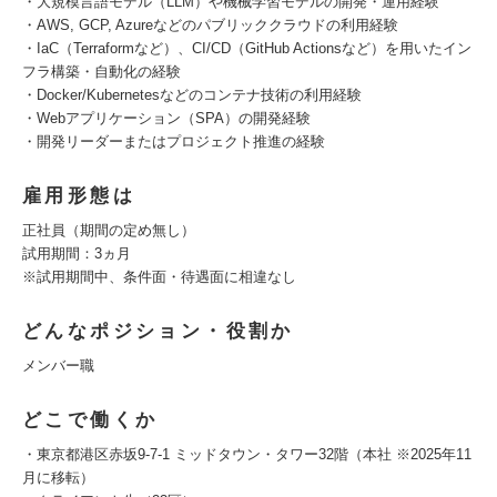
・大規模言語モデル（LLM）や機械学習モデルの開発・運用経験
・AWS, GCP, Azureなどのパブリッククラウドの利用経験
・IaC（Terraformなど）、CI/CD（GitHub Actionsなど）を用いたイン
フラ構築・自動化の経験
・Docker/Kubernetesなどのコンテナ技術の利用経験
・Webアプリケーション（SPA）の開発経験
・開発リーダーまたはプロジェクト推進の経験
雇用形態は
正社員（期間の定め無し）
試用期間：3ヵ月
※試用期間中、条件面・待遇面に相違なし
どんなポジション・役割か
メンバー職
どこで働くか
・東京都港区赤坂9-7-1 ミッドタウン・タワー32階（本社 ※2025年11
月に移転）