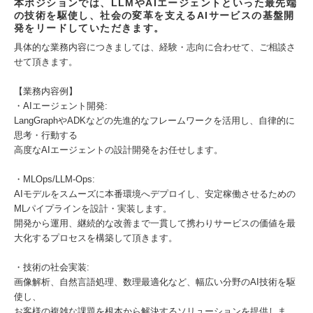
本ポジションでは、LLMやAIエージェントといった最先端
の技術を駆使し、社会の変革を支えるAIサービスの基盤開
発をリードしていただきます。
具体的な業務内容につきましては、経験・志向に合わせて、ご相談さ
せて頂きます。
【業務内容例】
・AIエージェント開発:
LangGraphやADKなどの先進的なフレームワークを活用し、自律的に
思考・行動する
高度なAIエージェントの設計開発をお任せします。
・MLOps/LLM-Ops:
AIモデルをスムーズに本番環境へデプロイし、安定稼働させるための
MLパイプラインを設計・実装します。
開発から運用、継続的な改善まで一貫して携わりサービスの価値を最
大化するプロセスを構築して頂きます。
・技術の社会実装:
画像解析、自然言語処理、数理最適化など、幅広い分野のAI技術を駆
使し、
お客様の複雑な課題を根本から解決するソリューションを提供しま