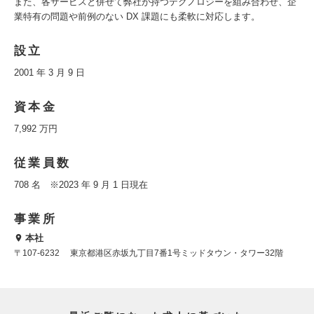
また、各サービスと併せて弊社が持つテクノロジーを組み合わせ、企
業特有の問題や前例のない DX 課題にも柔軟に対応します。
設立
2001 年 3 月 9 日
資本金
7,992 万円
従業員数
708 名 ※2023 年 9 月 1 日現在
事業所
本社
〒107-6232 東京都港区赤坂九丁目7番1号ミッドタウン・タワー32階