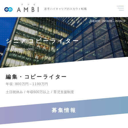
若手ハイキャリアのスカウト転職
掲載期間
26/08/06～26/08/19
シニアコピーライター
求人No.WTH-s001
編集・コピーライター
年収
800万円～1199万円
土日祝休み
年収600万以上
育児支援制度
募集情報