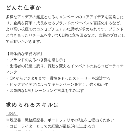
どんな仕事か
多様なアイデアの起点となるキャンペーンのコアアイデアを開発した
り、企業を変革・成長させるブランドのパーパスを言語化するなど、
より高い視座でのコンセプチュアルな思考が求められます。ブランド
と向き合ったりチームを率いてCD的に立ち回るなど、言葉のプロとし
て活動いただきます。
【具体的な業務内容】
・ブランドのあるべき姿を指し示す
・生活者の記憶に残り、行動を変えるインパクトのあるコピーライテ
ィング
・CMからデジタルまで一貫性をもったストーリーを設計する
・ビッグアイデアによってキャンペーンを太く、強く動かす
・印象的なCMナレーションや言葉を生み出す
求められるスキルは
必須
※履歴書、職務経歴書、ポートフォリオの3点をご提出ください
・コピーライターとしての経験が最低5年以上ある方