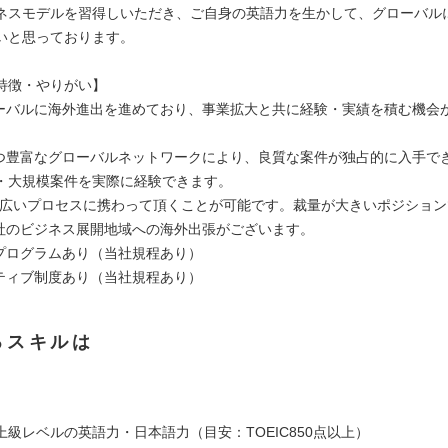
ネスモデルを習得しいただき、ご自身の英語力を生かして、グローバル
いと思っております。
徴・やりがい】
ローバルに海外進出を進めており、事業拡大と共に経験・実績を積む機会
持つ豊富なグローバルネットワークにより、良質な案件が独占的に入手で
・大規模案件を実際に経験できます。
の幅広いプロセスに携わって頂くことが可能です。裁量が大きいポジショ
当社のビジネス展開地域への海外出張がございます。
務プログラムあり（当社規程あり）
ンティブ制度あり（当社規程あり）
るスキルは
上級レベルの英語力・日本語力（目安：TOEIC850点以上）