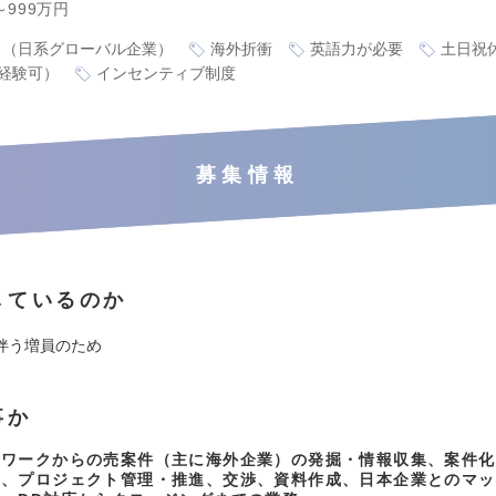
～999万円
り（日系グローバル企業）
海外折衝
英語力が必要
土日祝
経験可）
インセンティブ制度
募集情報
しているのか
伴う増員のため
事か
トワークからの売案件（主に海外企業）の発掘・情報収集、案件化
成、プロジェクト管理・推進、交渉、資料作成、日本企業とのマッ