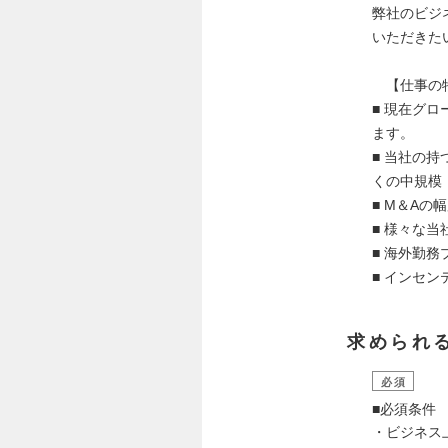
弊社のビジ
いただきた
【仕事の特
■ 現在グ
ます。
■ 当社の
くの中規模
■ M＆A
■ 様々な
■ 海外勤
■ インセ
求められ
必須
■必須条件
・ビジネス