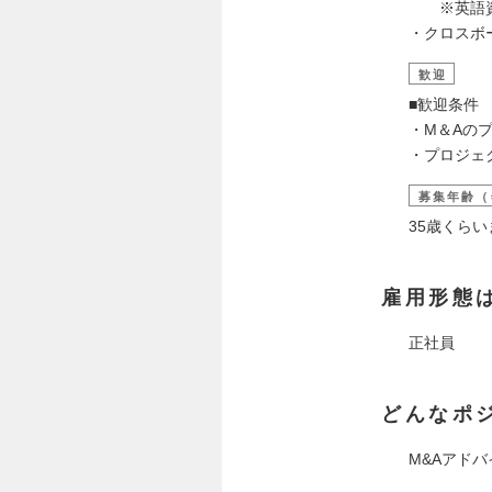
※英語資料
・クロスボ
歓迎
■歓迎条件
・M＆Aの
・プロジェ
募集年齢（
35歳くら
雇用形態
正社員
どんなポ
M&Aアドバ