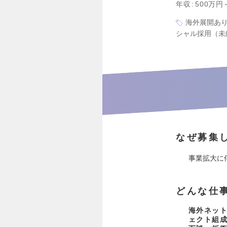
年収
500万円
海外展開あ
シャル採用（未
なぜ募集
事業拡大に
どんな仕
海外ネッ
ェクト組