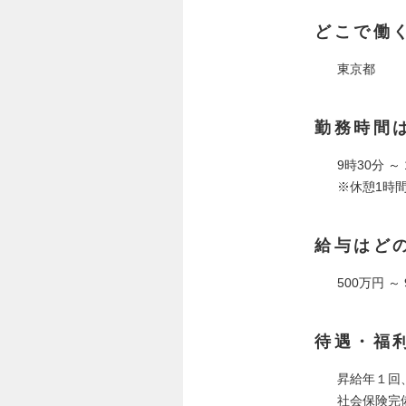
どこで働
東京都
勤務時間
9時30分 ～
※休憩1時
給与はど
500万円 ～
待遇・福
昇給年１回
社会保険完