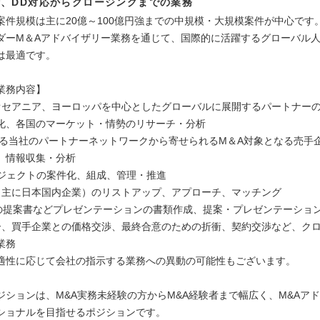
、DD対応からクロージングまでの業務
案件規模は主に20億～100億円強までの中規模・大規模案件が中心です
ダーM＆Aアドバイザリー業務を通じて、国際的に活躍するグローバル
は最適です。
業務内容】
オセアニア、ヨーロッパを中心としたグローバルに展開するパートナー
化、各国のマーケット・情勢のリサーチ・分析
超える当社のパートナーネットワークから寄せられるM＆A対象となる売手
、情報収集・分析
ロジェクトの案件化、組成、管理・推進
（主に日本国内企業）のリストアップ、アプローチ、マッチング
件の提案書などプレゼンテーションの書類作成、提案・プレゼンテーショ
ー、買手企業との価格交渉、最終合意のための折衝、契約交渉など、ク
業務
適性に応じて会社の指示する業務への異動の可能性もございます。
ジションは、M&A実務未経験の方からM&A経験者まで幅広く、M&Aア
ショナルを目指せるポジションです。