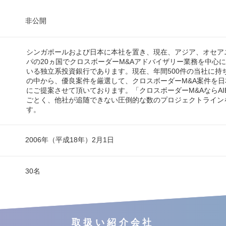
非公開
シンガポールおよび日本に本社を置き、現在、アジア、オセア
パの20ヵ国でクロスボーダーM&Aアドバイザリー業務を中心
いる独立系投資銀行であります。現在、年間500件の当社に持
の中から、優良案件を厳選して、クロスボーダーM&A案件を
にご提案させて頂いております。「クロスボーダーM&AならAI
ごとく、他社が追随できない圧倒的な数のプロジェクトライン
す。
2006年（平成18年）2月1日
30名
取扱い紹介会社