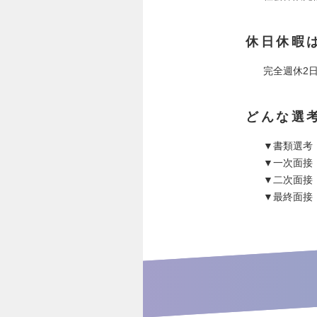
休日休暇
完全週休2
どんな選
▼書類選考
▼一次面接
▼二次面接
▼最終面接