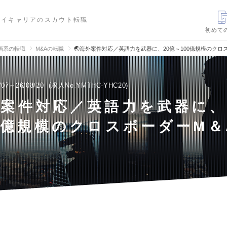
ハイキャリアのスカウト転職
初めて
画系の転職
M&Aの転職
🌏海外案件対応／英語力を武器に、20億～100億規模のク
/07～26/08/20
求人No.YMTHC-YHC20
外案件対応／英語力を武器に、
0億規模のクロスボーダーM＆
引