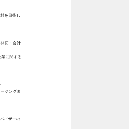
。
人材を目指し
の開拓・会計
企業に関する
ン
ロージングま
ドバイザーの