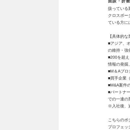
面談・折衝
扱っている
クロスボー
ている方に
【具体的な
■アジア、
の維持・強
■200を
情報の発掘
■M＆Aプ
■買手企業
■M&A案
■パートナ
での一連の
※入社後、
こちらのポ
プロフェッ