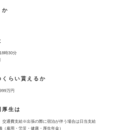
くか
は
 18時30分
間
のくらい貰えるか
 999万円
利厚生は
、交通費支給※出張の際に宿泊が伴う場合は日当支給
備（雇用・労災・健康・厚生年金）