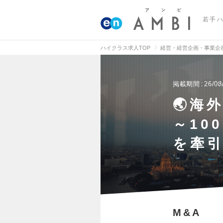
若手
ハイクラス求人TOP
経営・経営企画・事業企
掲載期間
26/08
🌏海
～10
を牽
M&A