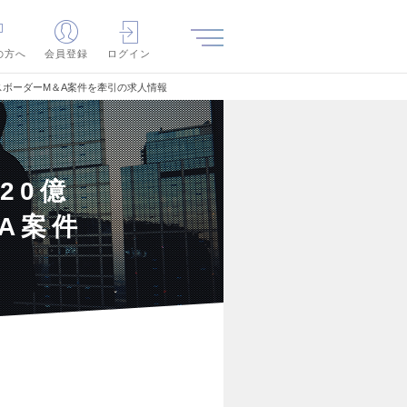
の方へ
会員登録
ログイン
ロスボーダーM＆A案件を牽引の求人情報
20億
A案件