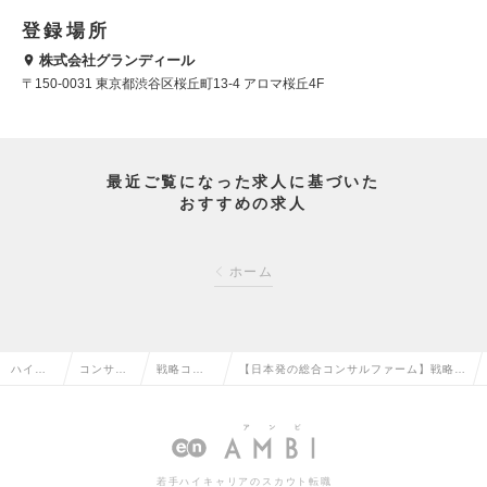
登録場所
株式会社グランディール
〒150-0031 東京都渋谷区桜丘町13-4 アロマ桜丘4F
最近ご覧になった求人に基づいた
おすすめの求人
ホーム
ハイク
コンサル
戦略コン
【日本発の総合コンサルファーム】戦略・
ラス求
タント系
サルタン
業務／ITコンサルタント（リーダー～Mgr
人TOP
の転職
トの転職
候補）の求人情報
若手ハイキャリアのスカウト転職