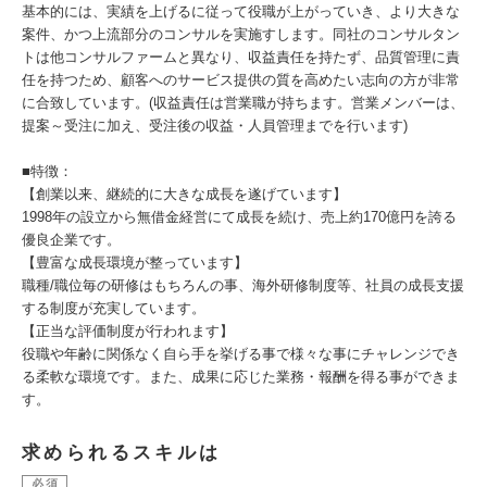
基本的には、実績を上げるに従って役職が上がっていき、より大きな
案件、かつ上流部分のコンサルを実施すします。同社のコンサルタン
トは他コンサルファームと異なり、収益責任を持たず、品質管理に責
任を持つため、顧客へのサービス提供の質を高めたい志向の方が非常
に合致しています。(収益責任は営業職が持ちます。営業メンバーは、
提案～受注に加え、受注後の収益・人員管理までを行います)
■特徴：
【創業以来、継続的に大きな成長を遂げています】
1998年の設立から無借金経営にて成長を続け、売上約170億円を誇る
優良企業です。
【豊富な成長環境が整っています】
職種/職位毎の研修はもちろんの事、海外研修制度等、社員の成長支援
する制度が充実しています。
【正当な評価制度が行われます】
役職や年齢に関係なく自ら手を挙げる事で様々な事にチャレンジでき
る柔軟な環境です。また、成果に応じた業務・報酬を得る事ができま
す。
求められるスキルは
必須