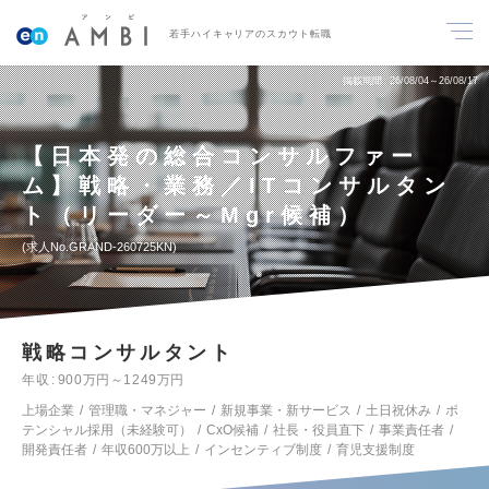
若手ハイキャリアのスカウト転職
掲載期間
26/08/04～26/08/17
【日本発の総合コンサルファー
ム】戦略・業務／ITコンサルタン
ト（リーダー～Mgr候補）
求人No.GRAND-260725KN
戦略コンサルタント
年収
900万円～1249万円
上場企業
管理職・マネジャー
新規事業・新サービス
土日祝休み
ポ
テンシャル採用（未経験可）
CxO候補
社長・役員直下
事業責任者
開発責任者
年収600万以上
インセンティブ制度
育児支援制度