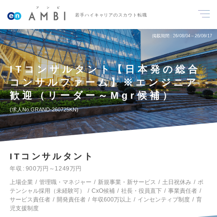
若手ハイキャリアのスカウト転職
掲載期間
26/08/04～26/08/17
ITコンサルタント【日本発の総合
コンサルファーム】※エンジニア
歓迎（リーダー～Mgr候補）
求人No.GRAND-260725KN
ITコンサルタント
年収
900万円～1249万円
上場企業
管理職・マネジャー
新規事業・新サービス
土日祝休み
ポ
テンシャル採用（未経験可）
CxO候補
社長・役員直下
事業責任者
サービス責任者
開発責任者
年収600万以上
インセンティブ制度
育
児支援制度