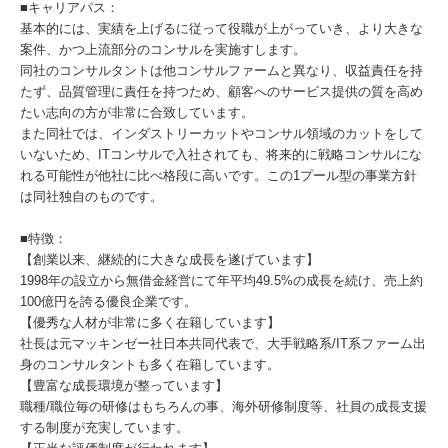
■キャリアパス：
基本的には、実績を上げるに従って役職が上がっていき、より大きな
案件、かつ上流部分のコンサルを実施すします。
同社のコンサルタントは他コンサルファームと異なり、収益責任を持
たず、品質管理に責任を持つため、顧客へのサービス提供の質を高め
たい志向の方が非常に合致しています。
また同社では、インダストリーカットやコンサル領域のカットをして
いないため、ITコンサルで入社されても、将来的に戦略コンサルにな
れる可能性が他社に比べ格段に高いです。この1プール型の事業方針
は同社独自のものです。
■特徴：
【創業以来、継続的に大きな成長を遂げています】
1998年の設立から無借金経営にて年平均49.5%の成長を続け、売上約
100億円を誇る優良企業です。
【優秀な人材が非常に多く在籍しています】
社長は元マッキンゼー社日本共同代表で、大手戦略系/IT系ファーム出
身のコンサルタントも多く在籍しています。
【豊富な成長環境が整っています】
職種/職位毎の研修はもちろんの事、海外研修制度等、社員の成長支援
する制度が充実しています。