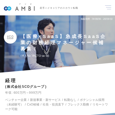
若手ハイキャリアのスカウト転職
掲載期間
26/08/06～26/08/19
【医療×SaaS】急成長SaaS企
業の財務経理マネージャー候補
募集！
求人No.JRZTO-ac-ld
経理
株式会社SCOグループ
年収
600万円～999万円
ベンチャー企業
新規事業・新サービス
転勤なし
ポテンシャル採用
（未経験可）
CxO候補
社長・役員直下
フレックス勤務
リモートワ
ーク可能