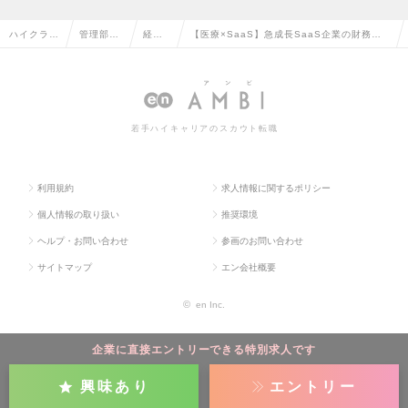
ハイクラス
管理部門
経理
【医療×SaaS】急成長SaaS企業の財務経
求人TOP
系の転職
の転
理マネージャー候補募集！の求人情報
職
若手ハイキャリアのスカウト転職
利用規約
求人情報に関するポリシー
個人情報の取り扱い
推奨環境
ヘルプ・お問い合わせ
参画のお問い合わせ
サイトマップ
エン会社概要
©
en Inc.
企業に直接エントリーできる特別求人です
興味あり
エントリー