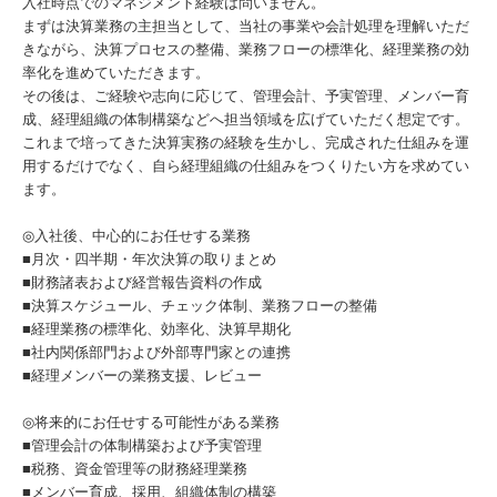
入社時点でのマネジメント経験は問いません。
まずは決算業務の主担当として、当社の事業や会計処理を理解いただ
きながら、決算プロセスの整備、業務フローの標準化、経理業務の効
率化を進めていただきます。
その後は、ご経験や志向に応じて、管理会計、予実管理、メンバー育
成、経理組織の体制構築などへ担当領域を広げていただく想定です。
これまで培ってきた決算実務の経験を生かし、完成された仕組みを運
用するだけでなく、自ら経理組織の仕組みをつくりたい方を求めてい
ます。
◎入社後、中心的にお任せする業務
■月次・四半期・年次決算の取りまとめ
■財務諸表および経営報告資料の作成
■決算スケジュール、チェック体制、業務フローの整備
■経理業務の標準化、効率化、決算早期化
■社内関係部門および外部専門家との連携
■経理メンバーの業務支援、レビュー
◎将来的にお任せする可能性がある業務
■管理会計の体制構築および予実管理
■税務、資金管理等の財務経理業務
■メンバー育成、採用、組織体制の構築