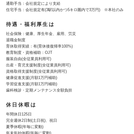
通勤手当：会社規定により支給
住宅手当：会社規定有(3駅以内かつ5キロ圏内で3万円) ※本社のみ
待遇・福利厚生は
社会保険：健康、厚生年金、雇用、労災
退職金制度
育休取得実績：有(育休後復帰率100%)
教育制度・資格補助：OJT
服装自由(全従業員利用可)
出産・育児支援制度(全従業員利用可)
資格取得支援制度(全従業員利用可)
健康促進支援(月額1万円補助)
学習促進支援(月額1万円補助)
歯科検診・定期メンテナンス全額負担
休日休暇は
年間休日125日
完全週休2日制(土日祝)、祝日
夏季休暇(年毎に変動)
年末年始休暇(年毎に変動)