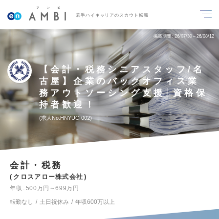
若手ハイキャリアのスカウト転職
掲載期間
26/07/30～26/08/12
【会計・税務シニアスタッフ/名
古屋】企業のバックオフィス業
務アウトソーシング支援│資格保
持者歓迎！
求人No.HNYUC-002
会計・税務
クロスアロー株式会社
年収
500万円～699万円
転勤なし
土日祝休み
年収600万以上