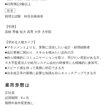
■日商簿記2級以上
歓迎
税理士試験 科目合格保有
【学歴】
高校 専修 短大 高専 大学 大学院
【求める人物タイプ】
■マネジメントよりも、実務に没頭したい会計・経理経験者
■会計業務に関わり、スキルを積みたい志向の方
■自ら積極的にコミュニケーションを取り、学びたい意欲がある方。
※大手監査法人や給与システム会社の研修等にも積極的に参加可。
■スピード感を持って業務に対応できる方
■法令改正等の業務に必要な知識を自らキャッチアップできる方
雇用形態は
正社員
試用期間：6ヶ月
期間中条件変更無し