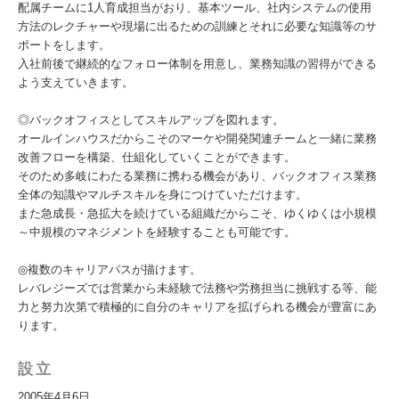
配属チームに1人育成担当がおり、基本ツール、社内システムの使用
方法のレクチャーや現場に出るための訓練とそれに必要な知識等のサ
ポートをします。
入社前後で継続的なフォロー体制を用意し、業務知識の習得ができる
よう支えていきます。
◎バックオフィスとしてスキルアップを図れます。
オールインハウスだからこそのマーケや開発関連チームと一緒に業務
改善フローを構築、仕組化していくことができます。
そのため多岐にわたる業務に携わる機会があり、バックオフィス業務
全体の知識やマルチスキルを身につけていただけます。
また急成長・急拡大を続けている組織だからこそ、ゆくゆくは小規模
～中規模のマネジメントを経験することも可能です。
◎複数のキャリアパスが描けます。
レバレジーズでは営業から未経験で法務や労務担当に挑戦する等、能
力と努力次第で積極的に自分のキャリアを拡げられる機会が豊富にあ
ります。
設立
2005年4月6日