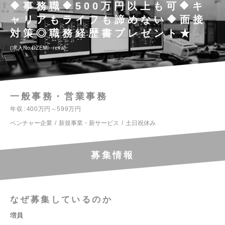
🔶事務職🔶500万円以上も可🔶キ
ャリアもライフも諦めない🔶面接
対策◎職務経歴書プレゼント★
求人No.DZEMI--reva
一般事務・営業事務
年収
400万円～599万円
ベンチャー企業
新規事業・新サービス
土日祝休み
募集情報
なぜ募集しているのか
増員