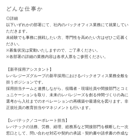
どんな仕事か
◎詳細
以下いずれかの部署にて、社内のバックオフィス業務にて就業してい
ただきます。
未経験でも事務に挑戦したい方、専門性を高めたい方はぜひご応募く
ださい。
※募集状況は変動いたしますので、ご了承ください。
※各部署の詳細の業務内容は各求人票をご参照ください。
【新卒採用アシスタント】
レバレジーズグループの新卒採用におけるバックオフィス業務全般を
担うポジションです。
採用担当チームと連携しながら、役職者・現場社員や間接部門とコミ
ュニケーションを取り、未来のレバレジーズを創る仲間づくりの為に
選考から入社までのオペレーションの再構築や最適化を図ります。非
正規社員の教育担当やマネジメントも行います。
【レバテック／コーポレート担当】
レバテックの法務、労務、経理、総務系など間接部門を横断した一次
窓口として、問い合わせ対応や契約の承認・契約書や請求書の作成な