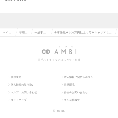
ハイク
管理部
一般事
🔶事務職🔶500万円以上も可🔶キャリアもラ
ラス求
門系の
務・営業
イフも諦めない🔶面接対策◎職務経歴書プレ
人TOP
転職
事務の転
ゼント★の求人情報
職
若手ハイキャリアのスカウト転職
利用規約
求人情報に関するポリシー
個人情報の取り扱い
推奨環境
ヘルプ・お問い合わせ
参画のお問い合わせ
サイトマップ
エン会社概要
©
en Inc.