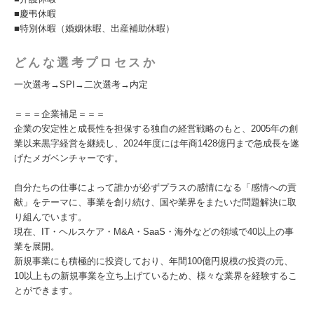
■慶弔休暇
■特別休暇（婚姻休暇、出産補助休暇）
どんな選考プロセスか
一次選考→SPI→二次選考→内定
＝＝＝企業補足＝＝＝
企業の安定性と成長性を担保する独自の経営戦略のもと、2005年の創
業以来黒字経営を継続し、2024年度には年商1428億円まで急成長を遂
げたメガベンチャーです。
自分たちの仕事によって誰かが必ずプラスの感情になる「感情への貢
献」をテーマに、事業を創り続け、国や業界をまたいだ問題解決に取
り組んでいます。
現在、IT・ヘルスケア・M&A・SaaS・海外などの領域で40以上の事
業を展開。
新規事業にも積極的に投資しており、年間100億円規模の投資の元、
10以上もの新規事業を立ち上げているため、様々な業界を経験するこ
とができます。