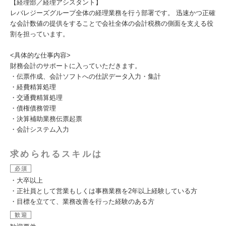
【経理部／経理アシスタント】
レバレジーズグループ全体の経理業務を行う部署です。 迅速かつ正確
な会計数値の提供をすることで会社全体の会計税務の側面を支える役
割を担っています。
<具体的な仕事内容>
財務会計のサポートに入っていただきます。
・伝票作成、会計ソフトへの仕訳データ入力・集計
・経費精算処理
・交通費精算処理
・債権債務管理
・決算補助業務伝票起票
・会計システム入力
求められるスキルは
必須
・大卒以上
・正社員として営業もしくは事務業務を2年以上経験している方
・目標を立てて、業務改善を行った経験のある方
歓迎