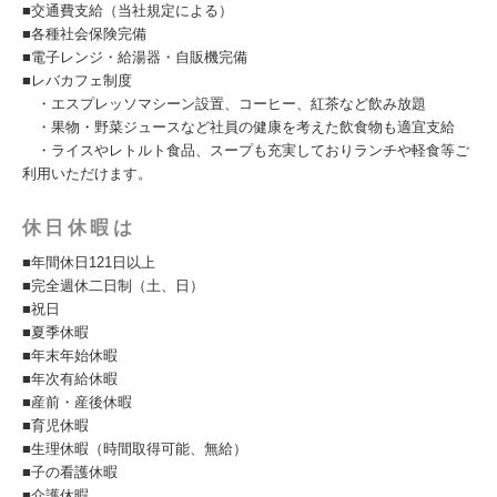
■交通費支給（当社規定による）
■各種社会保険完備
■電子レンジ・給湯器・自販機完備
■レバカフェ制度
・エスプレッソマシーン設置、コーヒー、紅茶など飲み放題
・果物・野菜ジュースなど社員の健康を考えた飲食物も適宜支給
・ライスやレトルト食品、スープも充実しておりランチや軽食等ご
利用いただけます。
休日休暇は
■年間休日121日以上
■完全週休二日制（土、日）
■祝日
■夏季休暇
■年末年始休暇
■年次有給休暇
■産前・産後休暇
■育児休暇
■生理休暇（時間取得可能、無給）
■子の看護休暇
■介護休暇