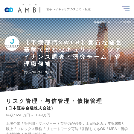
若手ハイキャリアのスカウト転職
掲載期間
26/07/27～26/08/09
【市場部門×WLB】盤石な経営
基盤で挑むセキュリティ・ファ
イナンス調査・研究チーム｜管
理職候補
求人No.PNCRQ-003
リスク管理・与信管理・債権管理
日本証券金融株式会社
年収
650万円～1049万円
上場企業
管理職・マネジャー
英語力が必要
土日祝休み
年収600万
以上
フレックス勤務
リモートワーク可能
副業してもOK
MBA・留学