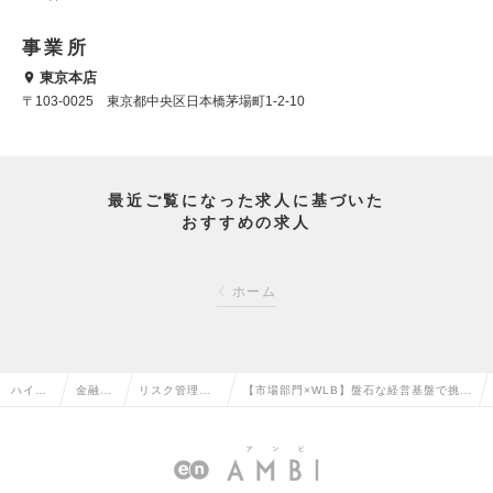
事業所
東京本店
〒103-0025 東京都中央区日本橋茅場町1-2-10
最近ご覧になった求人に基づいた
おすすめの求人
ホーム
ハイク
金融系
リスク管理・
【市場部門×WLB】盤石な経営基盤で挑む
ラス求
専門職
与信管理・債
セキュリティ・ファイナンス調査・研究
人TOP
の転職
権管理の転職
チーム｜管理職候補の求人情報