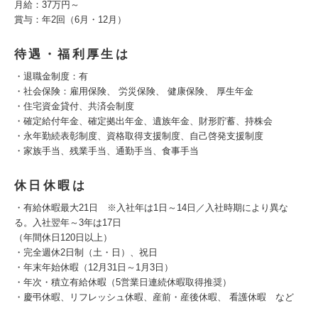
月給：37万円～
賞与：年2回（6月・12月）
待遇・福利厚生は
・退職金制度：有
・社会保険：雇用保険、 労災保険、 健康保険、 厚生年金
・住宅資金貸付、共済会制度
・確定給付年金、確定拠出年金、遺族年金、財形貯蓄、持株会
・永年勤続表彰制度、資格取得支援制度、自己啓発支援制度
・家族手当、残業手当、通勤手当、食事手当
休日休暇は
・有給休暇最大21日 ※入社年は1日～14日／入社時期により異な
る。入社翌年～3年は17日
（年間休日120日以上）
・完全週休2日制（土・日）、祝日
・年末年始休暇（12月31日～1月3日）
・年次・積立有給休暇（5営業日連続休暇取得推奨）
・慶弔休暇、リフレッシュ休暇、産前・産後休暇、 看護休暇 など