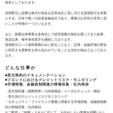
使命としております。
信用取引に必要な株式や資金を証券会社に貸し付ける貸借取引を本業
とする、日本で唯一の証券金融会社であり、事業の公共性が非常に高
いことが特徴の一つといえます。
また、創業以来事業を多角化して経営基盤の強化を図ってきた結果、
発足以来、毎年単体黒字を継続しております。
貸借取引という基幹業務のみに頼ることなく、証券・金融市場の変化
に対応する柔軟性も持ち合わせていることも当社の強みとなっており
ます。
どんな仕事か
■英文契約のドキュメンテーション
■フロントにおけるクレジットリスク・モニタリング
■市場情報、金融規制関連の情報収集・社内発信
・英文契約書（国際標準）の内容確認・リーガルチェック・締結
・取引先のクレジットリスクモニタリング
・セキュリティ・ファイナンス業務に関連する市場情報、金融規制動
向の情報収集・社内発信
※ご希望・ご経験・スキルに応じて、お任せしたい業務を判断いたし