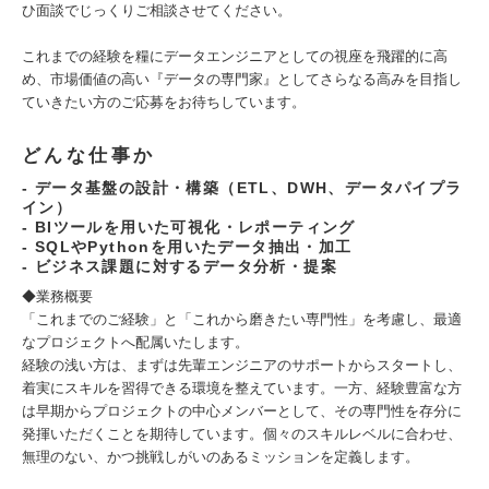
ひ面談でじっくりご相談させてください。
これまでの経験を糧にデータエンジニアとしての視座を飛躍的に高
め、市場価値の高い『データの専門家』としてさらなる高みを目指し
ていきたい方のご応募をお待ちしています。
どんな仕事か
- データ基盤の設計・構築（ETL、DWH、データパイプラ
イン）
- BIツールを用いた可視化・レポーティング
- SQLやPythonを用いたデータ抽出・加工
- ビジネス課題に対するデータ分析・提案
◆業務概要
「これまでのご経験」と「これから磨きたい専門性」を考慮し、最適
なプロジェクトへ配属いたします。
経験の浅い方は、まずは先輩エンジニアのサポートからスタートし、
着実にスキルを習得できる環境を整えています。一方、経験豊富な方
は早期からプロジェクトの中心メンバーとして、その専門性を存分に
発揮いただくことを期待しています。個々のスキルレベルに合わせ、
無理のない、かつ挑戦しがいのあるミッションを定義します。