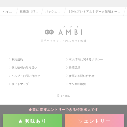
ハイク
技術系（IT・
バックエン
【D4cプレミアム】データ領域オープ
ラス求
Web・通信
ドエンジニ
ンポジション／ビジネスを支える基盤
人TOP
系）の転職
アの転職
構築のプロへの求人情報
若手ハイキャリアのスカウト転職
利用規約
求人情報に関するポリシー
個人情報の取り扱い
推奨環境
ヘルプ・お問い合わせ
参画のお問い合わせ
サイトマップ
エン会社概要
©
en Inc.
企業に直接エントリーできる特別求人です
興味あり
エントリー