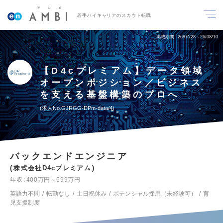
若手ハイキャリアのスカウト転職
掲載期間
26/07/28～26/08/10
【D4cプレミアム】データ領域
オープンポジション／ビジネス
を支える基盤構築のプロへ
求人No.GJRGG-DPm-data/4
バックエンドエンジニア
株式会社D4cプレミアム
年収
400万円～699万円
英語力不問
転勤なし
土日祝休み
ポテンシャル採用（未経験可）
育
児支援制度