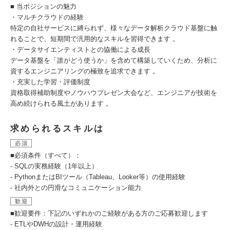
■ 当ポジションの魅力
・マルチクラウドの経験
特定の自社サービスに縛られず、様々なデータ解析クラウド基盤に触
れることで、短期間で汎用的なスキルを習得できます 。
・データサイエンティストとの協働による成長
データ基盤を「誰がどう使うか」を含めて構築していくため、分析に
資するエンジニアリングの極致を追求できます 。
・充実した学習・評価制度
資格取得補助制度やノウハウプレゼン大会など、エンジニアが技術を
高め続けられる風土があります 。
求められるスキルは
必須
■必須条件（すべて）：
- SQLの実務経験（1年以上）
- PythonまたはBIツール（Tableau、Looker等）の使用経験
- 社内外との円滑なコミュニケーション能力
歓迎
■歓迎要件：下記のいずれかのご経験がある方のご応募歓迎します
- ETLやDWHの設計・運用経験