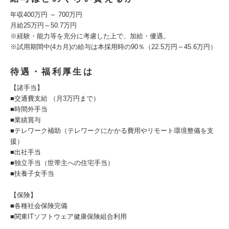
年収400万円 ～ 700万円
月給25万円～50.7万円
※経験・能力等を充分に考慮した上で、加給・優遇。
※試用期間中(4カ月)の給与は本採用時の90％（22.5万円～45.6万円）
待遇・福利厚生は
【諸手当】
■交通費支給 （月3万円まで）
■時間外手当
■業績賞与
■テレワーク補助（テレワークにかかる費用やリモート環境整備を支
援）
■出社手当
■独立手当（世帯主への住宅手当）
■扶養子女手当
【保険】
■各種社会保険完備
■関東ITソフトウェア健康保険組合利用