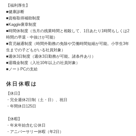
【福利厚生】
■健康診断
■資格取得補助制度
■Kaggle褒章制度
■時間休制度（当月の残業時間と相殺して、1日あたり1時間もしくは2
時間の早退・中抜けが可能）
■育児融通制度（時間外勤務の免除や労働時間短縮が可能。小学生3年
生までの子どもがいる社員対象）
■週休3日制度（週休3日勤務が可能。諸条件あり）
■退職金制度（入社10年以上の社員対象）
■ノートPCの支給
休日休暇は
【休日】
・完全週休2日制（土・日）、祝日
・年間休日125日
【休暇】
・年末年始含む公休日
・アニバーサリー休暇（年2日）