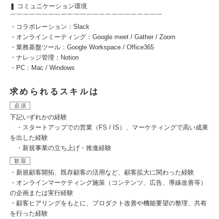
❚ コミュニケーション環境
￣￣￣￣￣￣￣￣￣￣￣￣￣￣￣￣￣￣￣￣￣￣￣￣
・コラボレーション：Slack
・オンラインミーティング：Google meet / Gather / Zoom
・業務基盤ツール：Google Workspace / Office365
・ナレッジ管理：Notion
・PC：Mac / Windows
求められるスキルは
必須
下記いずれかの経験
・スタートアップでの営業（FS / IS）、マーケティングで高い成果
を出した経験
・新規事業の立ち上げ・推進経験
歓迎
・新規顧客開拓、既存顧客の活用など、顧客拡大に関わった経験
・オンラインマーケティング施策（コンテンツ、広告、導線改善等）
の企画または実行経験
・顧客ヒアリングをもとに、プロダクト改善や機能要望の整理、共有
を行った経験