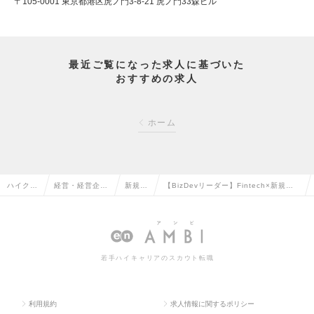
〒105-0001 東京都港区虎ノ門3-8-21 虎ノ門33森ビル
最近ご覧になった求人に基づいた
おすすめの求人
ホーム
ハイクラ
経営・経営企
新規事
【BizDevリーダー】Fintech×新規事
ス求人T
画・事業企画系
業の転
業｜新しい資金調達の仕組みをつくる
OP
の転職
職
の求人情報
若手ハイキャリアのスカウト転職
利用規約
求人情報に関するポリシー