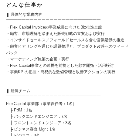
どんな仕事か
❚ 具体的な業務内容
￣￣￣￣￣￣￣￣￣￣￣￣￣￣￣￣￣￣￣￣￣￣￣￣
・Flex Capital Invoiceの事業成長に向けたBiz推進全般
・顧客、市場理解を踏まえた販売戦略の立案および実行
・インサイドセールス／フィールドセールスを含む営業活動の推進
・顧客ヒアリングを通じた課題整理と、プロダクト改善へのフィード
バック
・マーケティング施策の企画・実行
・Flex Capital事業との連携を前提とした顧客開拓・活用検討
・事業KPIの把握・簡易的な数値管理と改善アクションの実行
❚ 所属チーム
￣￣￣￣￣￣￣￣￣￣￣￣￣￣￣￣￣￣￣￣￣￣￣￣
FlexCapital 事業部（事業責任者：1名）
├ PdM：1名
├ バックエンドエンジニア：7名
├ フロントエンドエンジニア：3名
├ ビジネス審査 Mgr：1名
├ ビジネス：3名