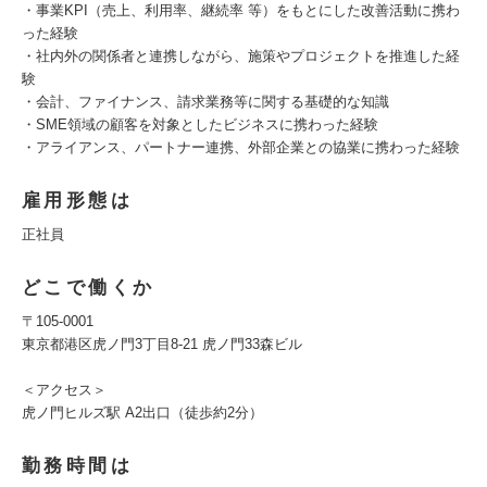
・事業KPI（売上、利用率、継続率 等）をもとにした改善活動に携わ
った経験
・社内外の関係者と連携しながら、施策やプロジェクトを推進した経
験
・会計、ファイナンス、請求業務等に関する基礎的な知識
・SME領域の顧客を対象としたビジネスに携わった経験
・アライアンス、パートナー連携、外部企業との協業に携わった経験
雇用形態は
正社員
どこで働くか
〒105-0001
東京都港区虎ノ門3丁目8-21 虎ノ門33森ビル
＜アクセス＞
虎ノ門ヒルズ駅 A2出口（徒歩約2分）
勤務時間は