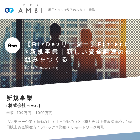
若手ハイキャリアのスカウト転職
掲載期間
26/08/03～26/08/23
【BizDevリーダー】Fintech
×新規事業｜新しい資金調達の仕
組みをつくる
求人No.RUAVO-001
新規事業
株式会社Fivot
年収
700万円～1099万円
ベンチャー企業
転勤なし
土日祝休み
3,000万円以上資金調達済
1億
円以上資金調達済
フレックス勤務
リモートワーク可能