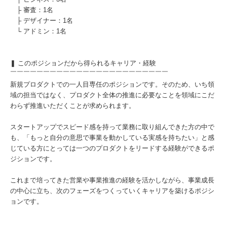
├ 審査：1名
├ デザイナー：1名
└ アドミン：1名
❚ このポジションだから得られるキャリア・経験
￣￣￣￣￣￣￣￣￣￣￣￣￣￣￣￣￣￣￣￣￣￣￣￣
新規プロダクトでの一人目専任のポジションです。そのため、いち領
域の担当ではなく、プロダクト全体の推進に必要なことを領域にこだ
わらず推進いただくことが求められます。
スタートアップでスピード感を持って業務に取り組んできた方の中で
も、「もっと自分の意思で事業を動かしている実感を持ちたい」と感
じている方にとっては一つのプロダクトをリードする経験ができるポ
ジションです。
これまで培ってきた営業や事業推進の経験を活かしながら、事業成長
の中心に立ち、次のフェーズをつくっていくキャリアを築けるポジシ
ョンです。