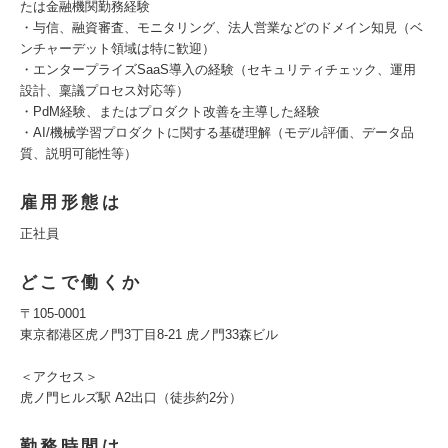
たは金融機関勤務経験
・与信、融資審査、モニタリング、法人営業などのドメイン知見（ベ
ンチャーデット領域は特に歓迎）
・エンタープライズSaaS導入の経験（セキュリティチェック、運用
設計、稟議プロセス対応等）
・PdM経験、またはプロダクト改善を主導した経験
・AI/機械学習プロダクトに関する基礎理解（モデル評価、データ品
質、説明可能性等）
雇用形態は
正社員
どこで働くか
〒105-0001
東京都港区虎ノ門3丁目8-21 虎ノ門33森ビル
＜アクセス＞
虎ノ門ヒルズ駅 A2出口（徒歩約2分）
勤務時間は