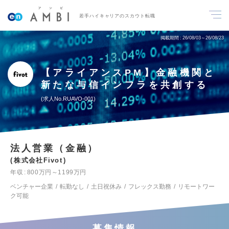
若手ハイキャリアのスカウト転職
掲載期間
26/08/03～26/08/23
【アライアンスPM】金融機関と
新たな与信インフラを共創する
求人No.RUAVO-001
法人営業（金融）
株式会社Fivot
年収
800万円～1199万円
ベンチャー企業
転勤なし
土日祝休み
フレックス勤務
リモートワー
ク可能
募集情報