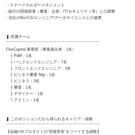
・ステークホルダーマネジメント
- 銀行の関係部署（審査、企画、IT/セキュリティ等）との調整
- 当社のBiz/CS/エンジニア/データサイエンスとの連携
❚ 所属チーム
￣￣￣￣￣￣￣￣￣￣￣￣￣￣￣￣￣￣￣￣￣￣￣￣
FlexCapital 事業部（事業責任者：1名）
├ PdM：1名
├ バックエンドエンジニア：7名
├ フロントエンドエンジニア：3名
├ ビジネス審査 Mgr：1名
├ ビジネス：3名
├ 審査：1名
├ デザイナー：1名
└ アドミン：1名
❚ このポジションだから得られるキャリア・経験
￣￣￣￣￣￣￣￣￣￣￣￣￣￣￣￣￣￣￣￣￣￣￣￣
【金融×AIプロダクトの“現場実装”をリードする経験】