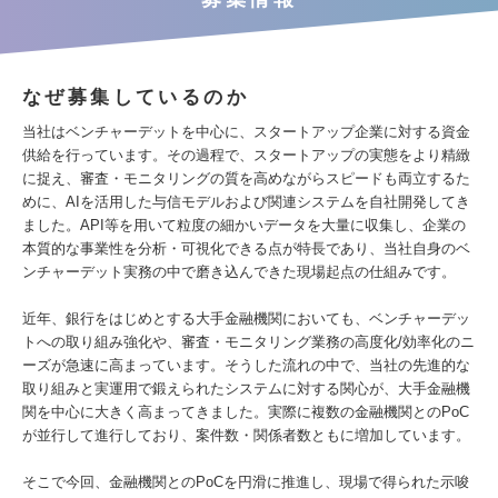
なぜ募集しているのか
当社はベンチャーデットを中心に、スタートアップ企業に対する資金
供給を行っています。その過程で、スタートアップの実態をより精緻
に捉え、審査・モニタリングの質を高めながらスピードも両立するた
めに、AIを活用した与信モデルおよび関連システムを自社開発してき
ました。API等を用いて粒度の細かいデータを大量に収集し、企業の
本質的な事業性を分析・可視化できる点が特長であり、当社自身のベ
ンチャーデット実務の中で磨き込んできた現場起点の仕組みです。
近年、銀行をはじめとする大手金融機関においても、ベンチャーデッ
トへの取り組み強化や、審査・モニタリング業務の高度化/効率化のニ
ーズが急速に高まっています。そうした流れの中で、当社の先進的な
取り組みと実運用で鍛えられたシステムに対する関心が、大手金融機
関を中心に大きく高まってきました。実際に複数の金融機関とのPoC
が並行して進行しており、案件数・関係者数ともに増加しています。
そこで今回、金融機関とのPoCを円滑に推進し、現場で得られた示唆