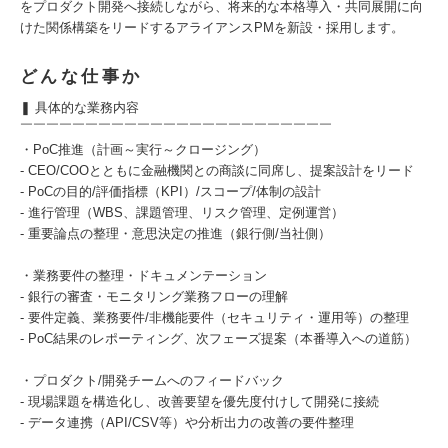
をプロダクト開発へ接続しながら、将来的な本格導入・共同展開に向
けた関係構築をリードするアライアンスPMを新設・採用します。
どんな仕事か
❚ 具体的な業務内容
￣￣￣￣￣￣￣￣￣￣￣￣￣￣￣￣￣￣￣￣￣￣￣￣
・PoC推進（計画～実行～クロージング）
- CEO/COOとともに金融機関との商談に同席し、提案設計をリード
- PoCの目的/評価指標（KPI）/スコープ/体制の設計
- 進行管理（WBS、課題管理、リスク管理、定例運営）
- 重要論点の整理・意思決定の推進（銀行側/当社側）
・業務要件の整理・ドキュメンテーション
- 銀行の審査・モニタリング業務フローの理解
- 要件定義、業務要件/非機能要件（セキュリティ・運用等）の整理
- PoC結果のレポーティング、次フェーズ提案（本番導入への道筋）
・プロダクト/開発チームへのフィードバック
- 現場課題を構造化し、改善要望を優先度付けして開発に接続
- データ連携（API/CSV等）や分析出力の改善の要件整理