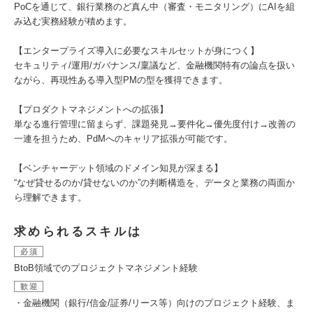
PoCを通じて、銀行業務のど真ん中（審査・モニタリング）にAIを組
み込む実務経験が積めます。
【エンタープライズ導入に必要なスキルセットが身につく】
セキュリティ/運用/ガバナンス/稟議など、金融機関特有の論点を扱い
ながら、再現性ある導入型PMの型を獲得できます。
【プロダクトマネジメントへの拡張】
単なる進行管理に留まらず、課題発見→要件化→優先度付け→改善の
一連を担うため、PdMへのキャリア拡張が可能です。
【ベンチャーデット領域のドメイン知見が深まる】
“なぜ貸せるのか/貸せないのか”の判断構造を、データと業務の両面か
ら理解できます。
求められるスキルは
必須
BtoB領域でのプロジェクトマネジメント経験
歓迎
・金融機関（銀行/信金/証券/リース等）向けのプロジェクト経験、ま