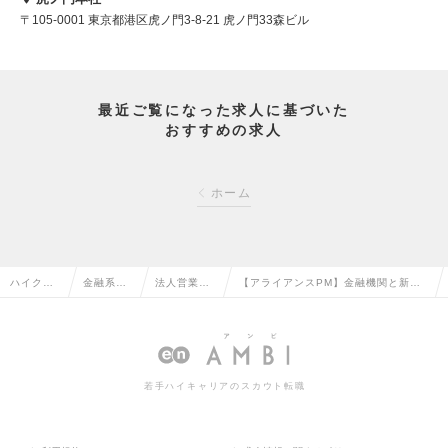
〒105-0001 東京都港区虎ノ門3-8-21 虎ノ門33森ビル
最近ご覧になった求人に基づいた
おすすめの求人
ホーム
ハイクラ
金融系専
法人営業
【アライアンスPM】金融機関と新た
ス求人TO
門職の転
（金融）の
な与信インフラを共創するの求人情報
P
職
転職
若手ハイキャリアのスカウト転職