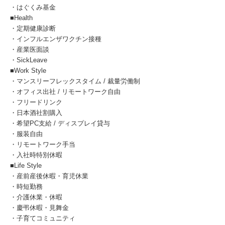
・はぐくみ基金
■Health
・定期健康診断
・インフルエンザワクチン接種
・産業医面談
・SickLeave
■Work Style
・マンスリーフレックスタイム / 裁量労働制
・オフィス出社 / リモートワーク自由
・フリードリンク
・日本酒社割購入
・希望PC支給 / ディスプレイ貸与
・服装自由
・リモートワーク手当
・入社時特別休暇
■Life Style
・産前産後休暇・育児休業
・時短勤務
・介護休業・休暇
・慶弔休暇・見舞金
・子育てコミュニティ