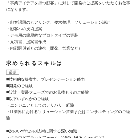
「事業アイデアを持つ顧客」に対して開発のご提案をいただくお仕事
になります。
・顧客課題のヒアリング、要求整理、ソリューション設計
・顧客への技術提案
・デモ用の簡易的なプロトタイプの実装
・見積書、提案書作成
・内部関係者との連携（開発、営業など）
求められるスキルは
必須
◼️技術的な提案力、プレゼンテーション能力
◼️開発のご経験
◼️設計・実装フェーズでのお見積もりのご経験
◼️以下いずれかのご経験
・エンジニアとしてのデリバリー経験
・IT業界におけるソリューション営業またはコンサルティングのご経
験
◼️次のいずれかの技術に関する深い知識
・クラウドプラットフォーム（AWS, GCP, Azureなど）