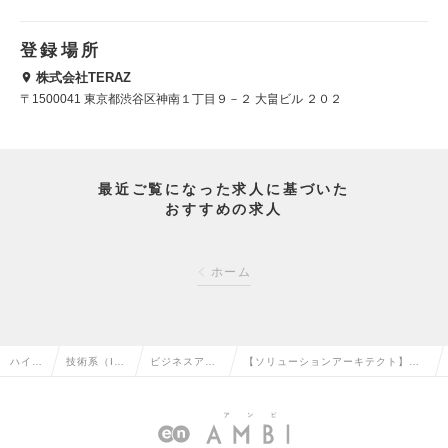
登録場所
株式会社TERAZ
〒1500041 東京都渋谷区神南１丁目９－２ 大畠ビル ２０２
最近ご覧になった求人に基づいた
おすすめの求人
ホーム
ハイク
技術系（I
ビジネスアナ
【ソリューションアーキテクト】年
ラス求
T・Web・
リスト・アー
収600万～／DX・新規プロダクト開
人TOP
通信系）の
キテクトの転
発／技術提案／DX支援の求人情報