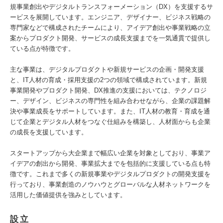
規事業創出やデジタルトランスフォーメーション（DX）を支援するサ
ービスを展開しています。エンジニア、デザイナー、ビジネス戦略の
専門家などで構成されたチームにより、アイデア創出や事業戦略の立
案からプロダクト開発、サービスの成長支援までを一気通貫で提供し
ている点が特徴です。
主な事業は、デジタルプロダクトや新規サービスの企画・開発支援
と、IT人材の育成・採用支援の2つの領域で構成されています。新規
事業開発やプロダクト開発、DX推進の支援においては、テクノロジ
ー、デザイン、ビジネスの専門性を組み合わせながら、企業の課題解
決や事業成長をサポートしています。また、IT人材の教育・育成を通
じて企業とデジタル人材をつなぐ仕組みを構築し、人材面からも企業
の成長を支援しています。
スタートアップから大企業まで幅広い企業を対象としており、事業ア
イデアの創出から開発、事業拡大までを包括的に支援している点も特
徴です。これまで多くの新規事業やデジタルプロダクトの開発支援を
行っており、事業創造のノウハウとグローバルな人材ネットワークを
活用した価値提供を強みとしています。
設立