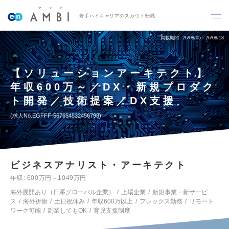
若手ハイキャリアのスカウト転職
掲載期間
26/08/05～26/08/18
【ソリューションアーキテクト】
年収600万～／DX・新規プロダク
ト開発／技術提案／DX支援
求人No.EGFFF-567654532456798
ビジネスアナリスト・アーキテクト
年収
600万円～1049万円
海外展開あり（日系グローバル企業）
上場企業
新規事業・新サービ
ス
海外折衝
土日祝休み
年収600万以上
フレックス勤務
リモート
ワーク可能
副業してもOK
育児支援制度