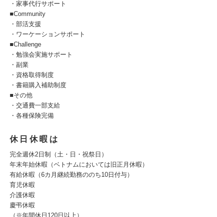
・家事代行サポート
■Community
・部活支援
・ワーケーションサポート
■Challenge
・勉強会実施サポート
・副業
・資格取得制度
・書籍購入補助制度
■その他
・交通費一部支給
・各種保険完備
休日休暇は
完全週休2日制（土・日・祝祭日）
年末年始休暇（ベトナムにおいては旧正月休暇）
有給休暇（6カ月継続勤務ののち10日付与）
育児休暇
介護休暇
慶弔休暇
（※年間休日120日以上）